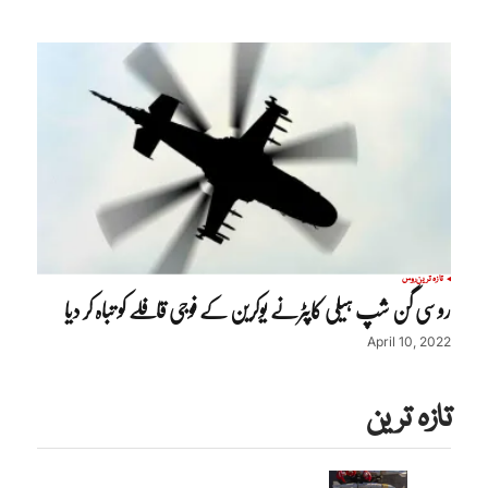
تازہ ترین
روس
روسی گن شپ ہیلی کاپٹرنے یوکرین کے فوجی قافلے کو تباہ کر دیا
April 10, 2022
تازہ ترین