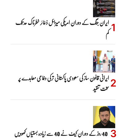
ایران جنگ کے دوران امریکی میزائل ذخائر خطرناک حد تک
کم
ایرانی قانون ساز کی سعودی پاکستانی ترکی دفاعی معاہدے پر
سخت تنقید
40 روز کے دوران کیف نے 40 سے زیادہ بستیاں کھودیں