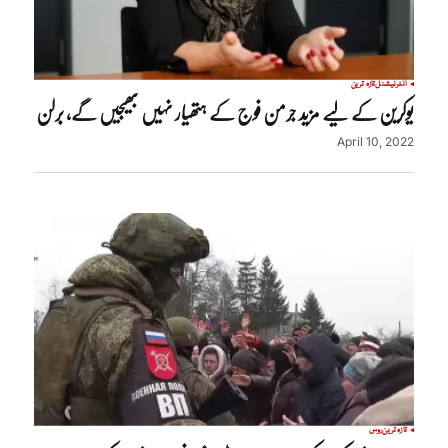
انٹرنیشنل
تازہ ترین
یوکرین کے لیے مزید جرمن فوج کے ہتھیار نہیں بھیجیں گے، برلن
April 10, 2022
تازہ ترین
روس