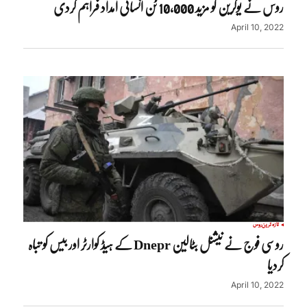
روس نے یوکرین کو مزید 10,000 ٹن انسانی امداد فراہم کردی
April 10, 2022
تازہ ترین
روس
روسی فوج نے نیشنل بٹالین Dnepr کے ہیڈ کوارٹر اور بیس کو تباہ
کردیا
April 10, 2022