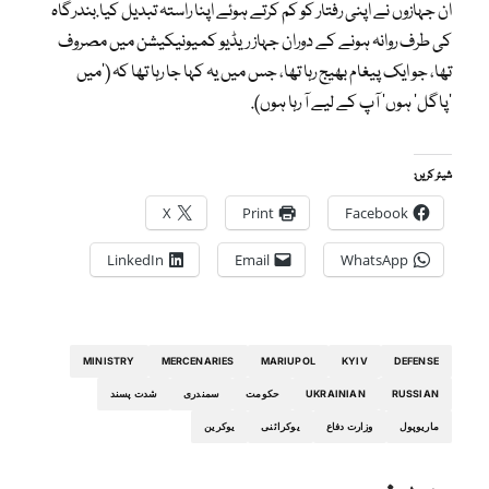
ان جہازوں نے اپنی رفتار کو کم کرتے ہوئے اپنا راستہ تبدیل کیا.بندرگاہ
کی طرف روانہ ہونے کے دوران جہاز ریڈیو کمیونیکیشن میں مصروف
تھا، جو ایک پیغام بھیج رہا تھا، جس میں یہ کہا جا رہا تھا کہ (‘میں
‘پاگل’ ہوں’ آپ کے لیے آ رہا ہوں).
شیئر کریں:
X
Print
Facebook
LinkedIn
Email
WhatsApp
MINISTRY
MERCENARIES
MARIUPOL
KYIV
DEFENSE
RUSSIAN
UKRAINIAN
حکومت
سمندری
شدت پسند
ماریوپول
وزارت دفاع
یوکرائنی
یوکرین