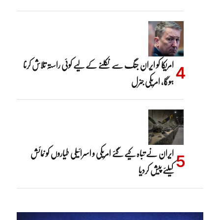
امریکا کو ایران جنگ سے نکلنے کے لیے کوئی راستہ تلاش کرنا
ہوگا، امریکی جنرل
ایران نے تباہ کیے گئے امریکی و اسرائیلی طیاروں کو نمائش
کیلئے پیش کردیا