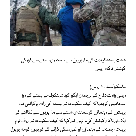
شدت پسند قیادت کی ماریوپول سے سمندری راستے سے فرارکی
کوشش ناکام، روس
ماسکو(صداۓ روس)
روسی وزارت دفاع کے ترجمان ایگور کوناشینکوف نے ہفتے کے روز
صحافیوں کو بتایا کہ کیف حکومت نے جمعہ کی رات یوکرائنی قوم
پرستوں کے رہنماؤں کو سمندری راستے سے ماریوپول سے نکالنے کی
ایک اور ناکام کوشش کی۔ انہوں نے کہا کہ کیف حکومت نے ازوف قوم
پرست رجمنٹ کے رہنماؤں اور غیر ملکی کرائے کے فوجیوں کو ماریوپول