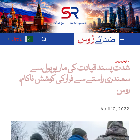
Urdu
▼
تازہ ترین
روس
شدت پسند قیادت کی ماریوپول سے
سمندری راستے سے فرارکی کوشش ناکام،
روس
April 10, 2022