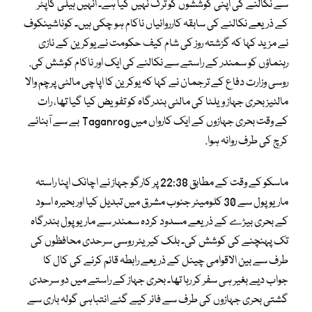
سے نکالنے کی اپنی کوششوں کو ترک نہیں کیا ہے۔ انہیں ہیلی کاپٹر
کے ذریعے نکالنے کی سابقہ ​​کارروائیاں ناکام ہو چکی ہیں۔ کوناشینکوف
نے مزید کہا کہ گزشتہ روز کی شام کیف حکومت نے یوکرین کے نازی
رہنماؤں کو سمندر کے راستے سے نکالنے کی ایک اور ناکام کوشش کی.
روسی وزارت دفاع کے ترجمان نے کہا کہ یوکرین کا اپاچی مالٹی پرچم والا
مالٹیز بحری جہاز ویلٹا کی مالٹی بندرگاہ کو تفویض کیا گیا تھا، رات
کے وقت بحری جہازوں کے ایک کارواں میں Taganrog بے سے آبنائے
کرچ کی طرف روانہ ہوا.
ماسکو کے وقت کے مطابق 22:38 پر کارگو جہاز نے اچانک اپنا راستہ
ماریوپول سے 30 کلومیٹر جنوب مشرق میں تبدیل کیا اور بحیرہ اسود
کے بحری بیڑے کے ذریعے مسدود کردہ سمندر سے ماریوپول بندرگاہ
تک پہنچنے کی کوشش کی۔ بلک کیریئر روسی سرحدی محافظوں کی
طرف سے بین الاقوامی چینل کے ذریعے رابطہ قائم کرنے کی کال کا
جواب دیے بغیر ہی سفر کر رہا تھا۔ بحری جہاز کے راستے میں دو سرحدی
گشتی بحری جہازوں کی طرف سے فائر کیے گئے انتباہی گولہ باری سے