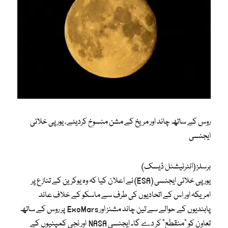
روس کے ساتھ چاند اور مریخ کے مشن منسوخ کردیئے، یورپی خلائی
ایجنسی
برسلز (انٹرنیشنل ڈیسک)
یورپی خلائی ایجنسی (ESA) نے اعلان کیا کہ وہ یوکرین کے تنازع پر
امریکہ اور اس کے اتحادیوں کی طرف سے ماسکو کے خلاف عائد
پابندیوں کے حوالے سے تین چاند مشنز اور ExoMars پر روس کے ساتھ
تعاون کو “منقطع” کر دے گا۔ ایجنسی NASA اور نجی کمپنیوں کے