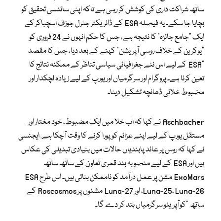
ساتھ شراکت داری کی کوشش کر رہی ہے تاکہ اپنی سائنسی تحقیق کو
بچایا جا سکے۔ یہ فیصلہ ESA کے ڈائریکٹر جنرل جوزف اسچباکر کے
ایک “جامع جائزہ” کا نتیجہ ہے، جس کا حکم انہوں نے 24 فروری کو
“یوکرین کے خلاف روسی آپریشن” کہنے کے بعد دیا، جس کا مقصد
“ESA کے لیے اس نئے جغرافیائی سیاسی تناظر کے ممکنہ نتائج کا
تعین کرنا ہے۔ پروگرام اور سرگرمیاں اور یورپ کے لیے زیادہ لچکدار اور
مضبوط خلائی ڈھانچہ تشکیل دینا۔
Aschbacher نے کہا کہ اب خلا میں ایک مضبوط، خود مختار اور
مستقل یورپ کے لیے اپنے عزائم کو پورا کرنے کا وقت آچکا ہے. ایجنسی
نے کہا کہ روس پر عائد پابندیاں حالات میں بنیادی تبدیلی کی عکاس
ہیں اور ESA کے لیے منصوبہ بند قمری تعاون کے ساتھ ساتھ
ExoMars مشن پر عمل درآمد کو ناممکن بناتی ہیں۔ اس طرح ESA
Luna-25، Luna-26، اور Luna-27 مشنوں پر Roscosmos کے
ساتھ “کوآپریٹو سرگرمیاں بند کر دے گا۔