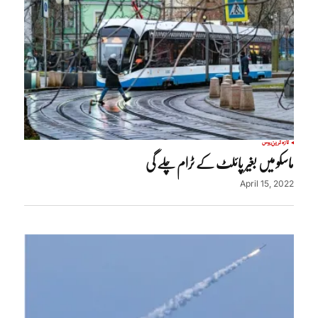
تازہ ترین
روس
ماسکو میں بغیر پائلٹ کے ٹرام چلے گی
April 15, 2022