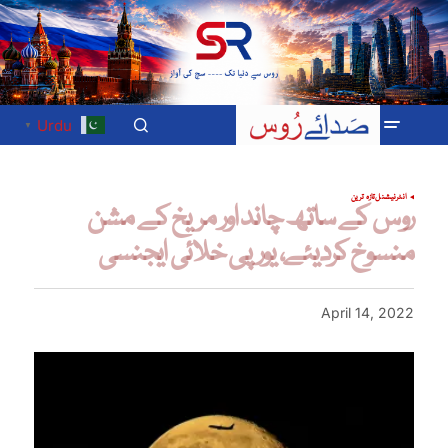
Urdu
▼
انٹرنیشنل
تازہ ترین
روس کے ساتھ چاند اور مریخ کے مشن
منسوخ کردیئے، یورپی خلائی ایجنسی
April 14, 2022