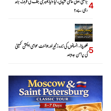
بڑھتی ہوئی عالمی کشیدگی، کیا دنیا جوہری جنگ کی طرف بڑھ
رہی ہے؟
فلوریڈا- انسانوں کی زندہ زنجیر اور جوائنٹ عوامی ایکشن کمیٹی
کی پرامن جدوجہد