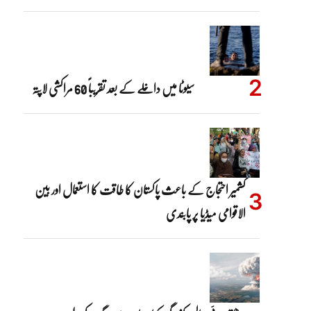
سیوٹا میں داخلے کے بعد تقریباً 60 مراکشی لاپتہ
کشمیر احتجاج کے باعث پاکستان کا طاقت کا استعمال اور بین
الاقوامی میڈیا پر پابندی