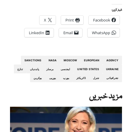
شیئر کریں:
X
Print
Facebook
LinkedIn
Email
WhatsApp
SANCTIONS
NASA
MOSCOW
EUROPEAN
AGENCY
UKRAINE
UNITED STATES
ایجنسی
برسلز
پابندیاں
تنازع
جغرافیائی
جنرل
ڈائریکٹر
یورپ
یورپی
یوکرین
مزید خبریں