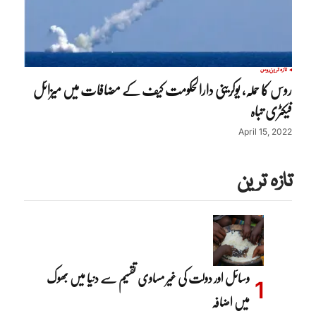
تازہ ترین
روس
روس کا حملہ، یوکرینی دارالحکومت کیف کے مضافات میں میزائل
فیکٹری تباہ
April 15, 2022
تازہ ترین
وسائل اور دولت کی غیر مساوی تقسیم سے دنیا میں بھوک
میں اضافہ