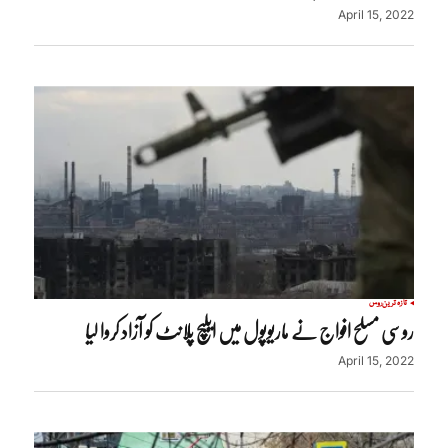
April 15, 2022
تازہ ترین
روس
روسی مسلح افواج نے ماریوپول میں ایلیچ پلانٹ کو آزاد کروا لیا
April 15, 2022