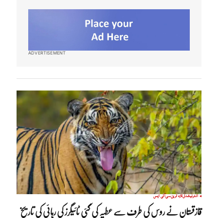
ADVERTISEMENT
انٹرنیشنل
تازہ ترین
سی آئی ایس
قازقستان نے روس کی طرف سے عطیہ کی گئی ٹائیگرز کی رہائی کی تاریخ