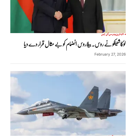
تازہ ترین
روس
سی آئی ایس
لوکاشینکو نے روس۔ بیلاروس انضمام کو بے مثال قرار دے دیا
February 27, 2026