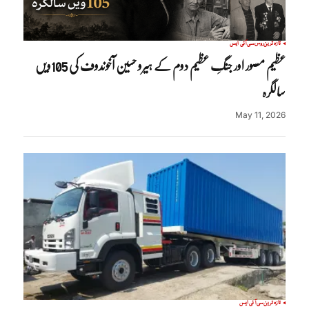
تازہ ترین
روس
سی آئی ایس
عظیم مصور اور جنگِ عظیم دوم کے ہیرو حسین آخوندوف کی 105ویں
سالگرہ
May 11, 2026
تازہ ترین
سی آئی ایس