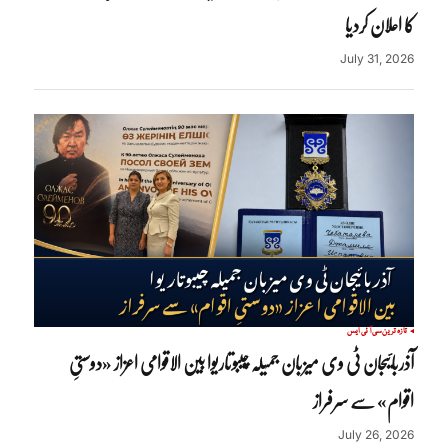
کا اعلان کردیا
July 31, 2026
تازہ ترین
سی آئی ایس
آذربائیجان ٹی وی میزبان جمیلہ چیبوتاریوا بین الاقوامی اعزاز «دوستیِ
اقوام» سے سرفراز
July 26, 2026