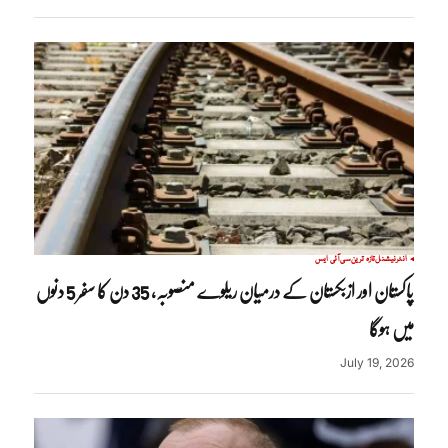
انٹرنیشنل
تازہ ترین
سی آئی ایس
پاکستان اور ازبکستان کے درمیان ریلوے منصوبہ، 35 دن کا سفر 5 دنوں
میں ہوگا
July 19, 2026