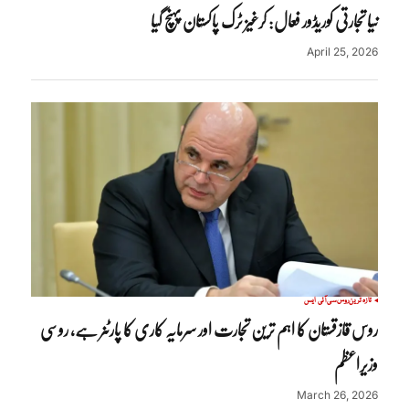
نیا تجارتی کوریڈور فعال: کرغیز ٹرک پاکستان پہنچ گیا
April 25, 2026
تازہ ترین
روس
سی آئی ایس
روس قازقستان کا اہم ترین تجارت اور سرمایہ کاری کا پارٹنر ہے، روسی
وزیراعظم
March 26, 2026