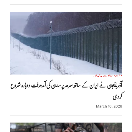
انٹرنیشنل
تازہ ترین
سی آئی ایس
آذربائیجان نے ایران کے ساتھ سرحد پر سامان کی آمدورفت دوبارہ شروع
کردی
March 10, 2026