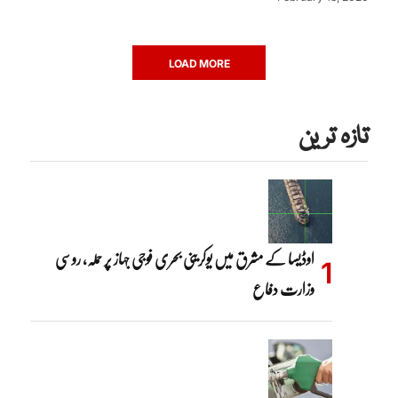
LOAD MORE
تازہ ترین
اوڈیسا کے مشرق میں یوکرینی بحری فوجی جہاز پر حملہ، روسی
وزارت دفاع