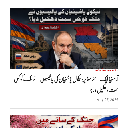
تازہ ترین
روس
سی آئی ایس
آرمینیا ایک نئے موڑ پر: نیکول پاشینیان کی پالیسیوں نے ملک کو کس
سمت دھکیل دیا؟
May 27, 2026