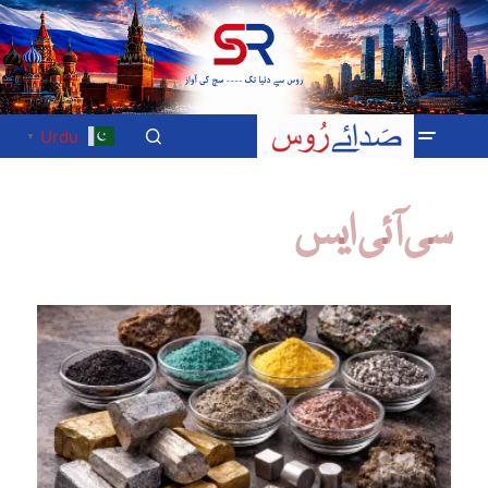
Urdu
▼
سی آئی ایس