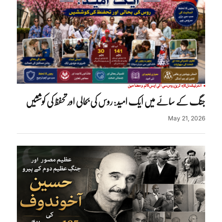
انٹرنیشنل
تازہ ترین
روس
سی آئی ایس
کالم و مضامین
جنگ کے سائے میں ایک امید: روس کی بحالی اور تحفظ کی کوششیں
May 21, 2026