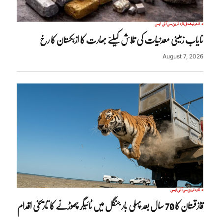
انٹرنیشنل
تازہ ترین
سی آئی ایس
نایاب زمینی معدنیات کی تلاش کیلئے بھارت کا ازبکستان کا رخ
August 7, 2026
تازہ ترین
سی آئی ایس
قازقستان کا 70 سال بعد پہلی بار جنگل میں ٹائیگر چھوڑنے کا تاریخی اقدام