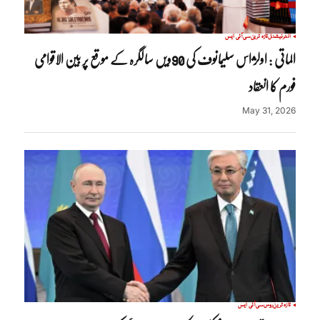
انٹرنیشنل
تازہ ترین
سی آئی ایس
الماتی : اولژاس سلیمانوف کی 90ویں سالگرہ کے موقع پر بین الاقوامی
فورم کا انعقاد
May 31, 2026
تازہ ترین
روس
سی آئی ایس