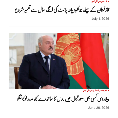
تازہ ترین
سی آئی ایس
قازقستان کے پہلے نیوکلیئر پاور پلانٹ کی اگلے سال سے تعمیر شروع
July 1, 2026
انٹرنیشنل
تازہ ترین
سی آئی ایس
بیلاروس کسی بھی صورتحال میں روس کا ساتھ دے گا، صدر لوکاشنکو
June 26, 2026