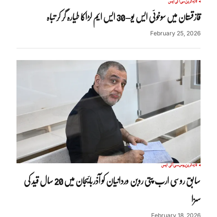
تازہ ترین
سی آئی ایس
قازقستان میں سوخوئی ایس یو–30 ایس ایم لڑاکا طیارہ گر کر تباہ
February 25, 2026
تازہ ترین
روس
سی آئی ایس
سابق روسی ارب پتی روبن وردانیان کو آذربائیجان میں 20 سال قید کی
سزا
February 18, 2026