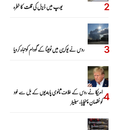
یورپ میں ڈیزل کی قلت کا خطرہ
روس نے یوکرین میں ٹویوٹا کے گودام کو تباہ کردیا
امریکا نے روس کے خلاف ثانوی پابندیوں کے بل سے خود
کو نقصان پہنچایا، سینیٹر