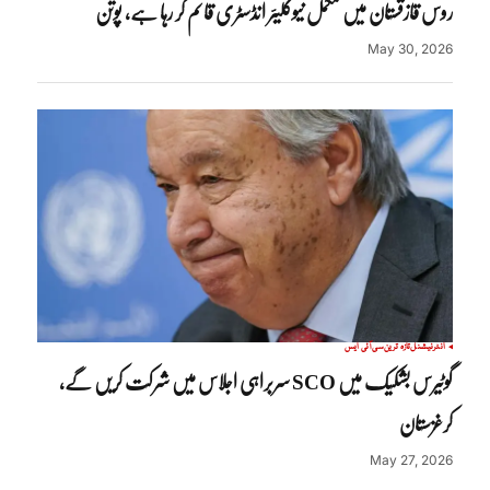
روس قازقستان میں مکمل نیوکلیئر انڈسٹری قائم کر رہا ہے، پوتن
May 30, 2026
انٹرنیشنل
تازہ ترین
سی آئی ایس
گوٹیرس بشکیک میں SCO سربراہی اجلاس میں شرکت کریں گے،
کرغزستان
May 27, 2026