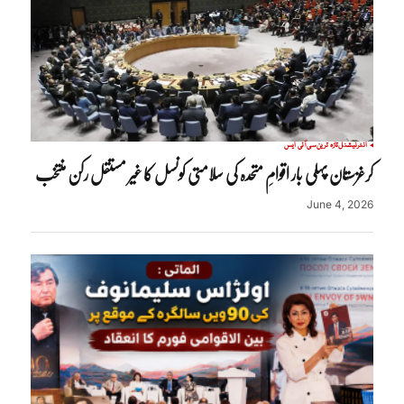
انٹرنیشنل
تازہ ترین
سی آئی ایس
کرغزستان پہلی بار اقوامِ متحدہ کی سلامتی کونسل کا غیر مستقل رکن منتخب
June 4, 2026