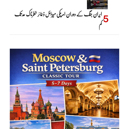
ایران جنگ کے دوران امریکی میزائل ذخائر خطرناک حد تک
کم