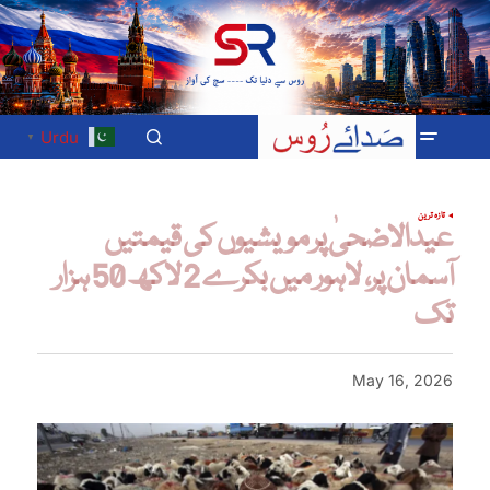
Urdu
▼
تازہ ترین
عیدالاضحیٰ پر مویشیوں کی قیمتیں
آسمان پر، لاہور میں بکرے 2 لاکھ 50 ہزار
تک
May 16, 2026