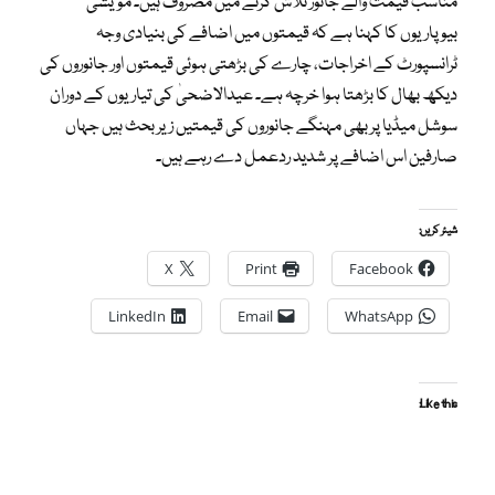
مناسب قیمت والے جانور تلاش کرنے میں مصروف ہیں۔ مویشی
بیوپاریوں کا کہنا ہے کہ قیمتوں میں اضافے کی بنیادی وجہ
ٹرانسپورٹ کے اخراجات، چارے کی بڑھتی ہوئی قیمتوں اور جانوروں کی
دیکھ بھال کا بڑھتا ہوا خرچہ ہے۔ عیدالاضحیٰ کی تیاریوں کے دوران
سوشل میڈیا پر بھی مہنگے جانوروں کی قیمتیں زیر بحث ہیں جہاں
صارفین اس اضافے پر شدید ردعمل دے رہے ہیں۔
شیئر کریں:
X
Print
Facebook
LinkedIn
Email
WhatsApp
Like this: