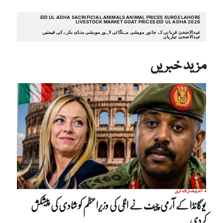
EID UL ADHA SACRIFICIAL ANIMALS ANIMAL PRICES SURGE LAHORE
LIVESTOCK MARKET GOAT PRICES EID UL ADHA 2026
عیدالاضحیٰ قربانی کے جانور مویشی مہنگائی لاہور مویشی منڈی بکرے کی قیمتیں
عیدالاضحیٰ تیاریاں
مزید خبریں
انٹرنیشنل
تازہ ترین
یوگانڈا کے آرمی چیف نے اٹلی کی وزیراعظم کو شادی کی پیشکش
کردی