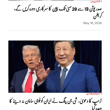
تازہ ترین
روس
صدر پوتن 19 سے 20 مئی تک چین کا سرکاری دورہ کریں گے،
کریملن
May 16, 2026
انٹرنیشنل
تازہ ترین
ٹرمپ کا دعویٰ: شی جن پنگ نے ایران کو فوجی سامان نہ دینے کا
وعدہ کیا