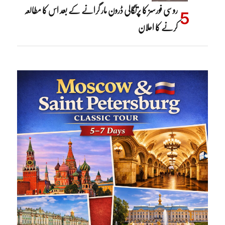
روسی فورسز کا پرتگالی ڈرون مار گرانے کے بعد اس کا مطالعہ
کرنے کا اعلان