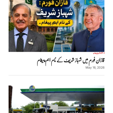
تازہ ترین
روس
قازان فورم میں شہباز شریف کے نام اہم پیغام
May 16, 2026