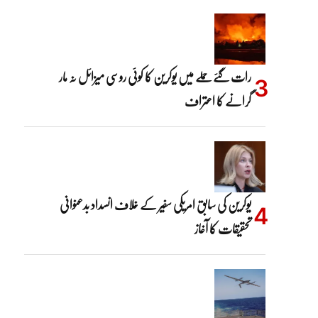
رات گئے حملے میں یوکرین کا کوئی روسی میزائل نہ مار
گرانے کا اعتراف
یوکرین کی سابق امریکی سفیر کے خلاف انسداد بدعنوانی
تحقیقات کا آغاز