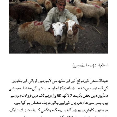
اسلام آباد (صداۓ روس)
عیدالاضحیٰ کے موقع آنے کے ساتھ ہی لاہور میں قربانی کے جانوروں
کی قیمتوں میں شدید اضافہ دیکھا جا رہا ہے۔ شہر کی مختلف مویشی
منڈیوں میں بعض بکرے 2 لاکھ 50 ہزار روپے تک میں فروخت ہو رہے
ہیں، جس سے عام شہریوں کے لیے جانور خریدنا مشکل ہو گیا ہے۔
خریداروں کا رش ضرور بڑھ گیا ہے، مگر مہنگائی کے باعث زیادہ تر لوگ