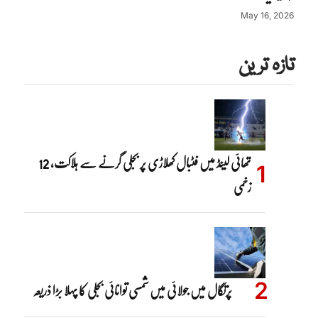
May 16, 2026
تازہ ترین
تھائی لینڈ میں فٹبال کھلاڑی پر بجلی گرنے سے ہلاکت، 12
زخمی
پرتگال میں جولائی میں شمسی توانائی بجلی کا پہلا بڑا ذریعہ