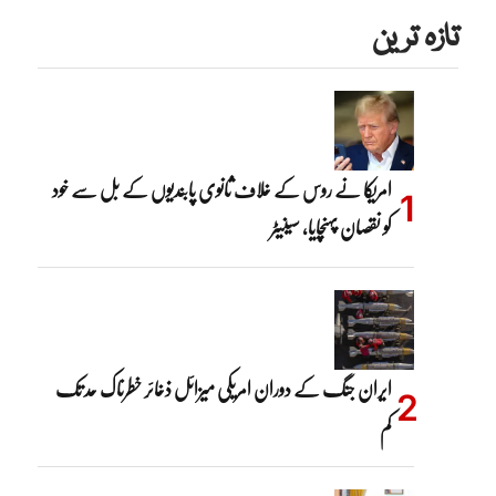
تازہ ترین
امریکا نے روس کے خلاف ثانوی پابندیوں کے بل سے خود
کو نقصان پہنچایا، سینیٹر
ایران جنگ کے دوران امریکی میزائل ذخائر خطرناک حد تک
کم