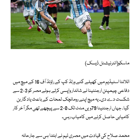
ماسکو(انٹرنیشنل ڈیسک)
اٹلانٹا اسٹیڈیم میں کھیلے گئے ورلڈ کپ کے راؤنڈ آف 16 کے میچ میں
دفاعی چیمپئن ارجنٹینا نے شاندار واپسی کرتے ہوئے مصر کو 3-2 سے
شکست دے دی۔ یہ میچ اپنے رومانچک لمحات کے باعث یادگار بن
گیا، جہاں ارجنٹینا 79ویں منٹ تک 0-2 سے پیچھے تھی مگر آخر کار
کامیابی حاصل کرنے میں کامیاب رہی۔
محمد صلاح کی قیادت میں مصری ٹیم نے ابتدا ہی سے جارحانہ