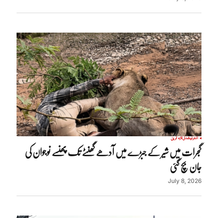
انٹرنیشنل
تازہ ترین
گجرات میں شیر کے جبڑے میں آدھے گھنٹے تک پھنسے نوجوان کی
جان بچ گئی
July 8, 2026