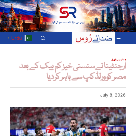
Urdu
▼
تازہ ترین
کھیل
ارجنٹینا نے سنسنی خیز کم بیک کے بعد
مصر کو ورلڈ کپ سے باہر کر دیا
July 8, 2026