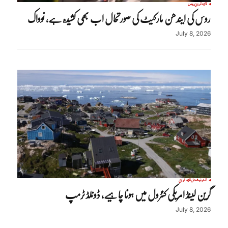
تازہ ترین
روس
روس کی ایندھن مارکیٹ کی صورتحال اب بھی کشیدہ ہے، نوواک
July 8, 2026
انٹرنیشنل
تازہ ترین
گرین لینڈ امریکی کنٹرول میں ہونا چاہیے، ڈونلڈ ٹرمپ
July 8, 2026