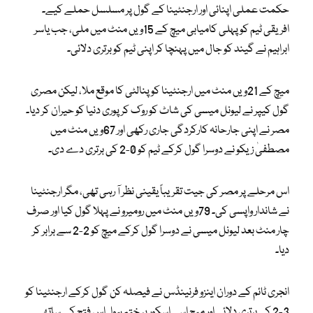
حکمت عملی اپنائی اور ارجنٹینا کے گول پر مسلسل حملے کیے۔
افریقی ٹیم کو پہلی کامیابی میچ کے 15ویں منٹ میں ملی، جب یاسر
ابراہیم نے گیند کو جال میں پہنچا کر اپنی ٹیم کو برتری دلائی۔
میچ کے 21ویں منٹ میں ارجنٹینا کو پنالٹی کا موقع ملا، لیکن مصری
گول کیپر نے لیونل میسی کی شاٹ کو روک کر پوری دنیا کو حیران کر دیا۔
مصر نے اپنی جارحانہ کارکردگی جاری رکھی اور 67ویں منٹ میں
مصطفیٰ زیکو نے دوسرا گول کرکے ٹیم کو 0-2 کی برتری دے دی۔
اس مرحلے پر مصر کی جیت تقریباً یقینی نظر آ رہی تھی، مگر ارجنٹینا
نے شاندار واپسی کی۔ 79ویں منٹ میں رومیرو نے پہلا گول کیا اور صرف
چار منٹ بعد لیونل میسی نے دوسرا گول کرکے میچ کو 2-2 سے برابر کر
دیا۔
انجری ٹائم کے دوران اینزو فرنینڈس نے فیصلہ کن گول کرکے ارجنٹینا کو
3-2 کی برتری دلائی اور میچ اسی اسکور پر ختم ہوا۔ اس فتح کے ساتھ