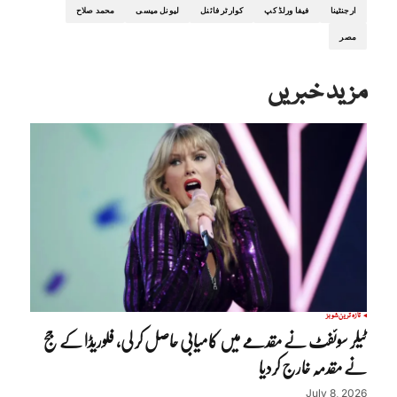
ارجنٹینا
فیفا ورلڈ کپ
کوارٹر فائنل
لیونل میسی
محمد صلاح
مصر
مزید خبریں
تازہ ترین
شوبز
ٹیلر سوئفٹ نے مقدمے میں کامیابی حاصل کر لی، فلوریڈا کے جج
نے مقدمہ خارج کردیا
July 8, 2026