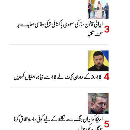
ایرانی قانون ساز کی سعودی پاکستانی ترکی دفاعی معاہدے پر
سخت تنقید
40 روز کے دوران کیف نے 40 سے زیادہ بستیاں کھودیں
امریکا کو ایران جنگ سے نکلنے کے لیے کوئی راستہ تلاش کرنا
ہوگا، امریکی جنرل