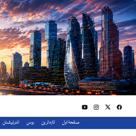
صفحۂ اول
تازہ ترین
روس
انٹرنیشنل