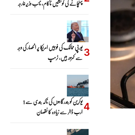
پہنچانے کی کوششیں ناکام، نائب وزیرخارجہ
یورپی ممالک کی فوجیں امریکا پر انحصار کی وجہ
سے کمزور ہیں، ٹرمپ
یوکرین کو بندرگاہوں کی ناکہ بندی سے 1
ارب ڈالر سے زیادہ کا نقصان