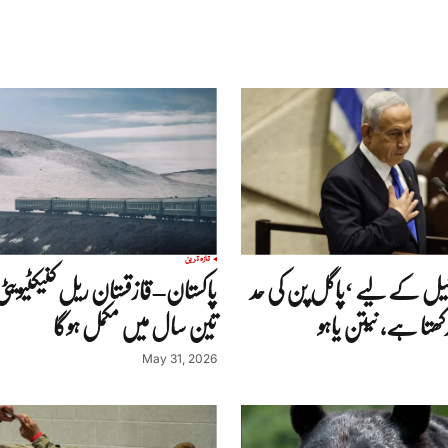
تازہ ترین
ل کے لیے ‘پاگل پن کی حد
پاکستان–قازقستان ریل کنیکٹیویٹ
تا ہے، نیتن یاہو
تین سال میں مکمل ہوگا
May 31, 2026