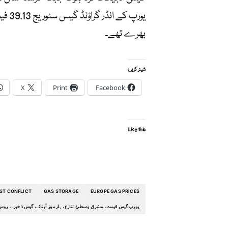
بھرے تھے۔
شیئر کریں:
X
Print
Facebook
Like this:
ST CONFLICT
GAS STORAGE
EUROPE GAS PRICES
یورپ گیس قیمت، مشرق وسطیٰ تنازع، ہارموز آبنائے، گیس ذخیرہ، رو