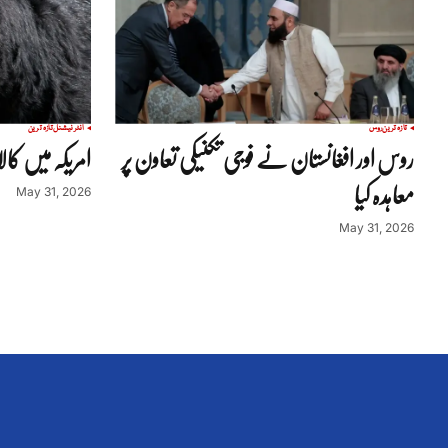
تازہ ترین
روس
انٹرنیشنل
تازہ ترین
روس اور افغانستان نے فوجی تکنیکی تعاون پر
امریکہ میں کالا
معاہدہ کیا
May 31, 2026
May 31, 2026