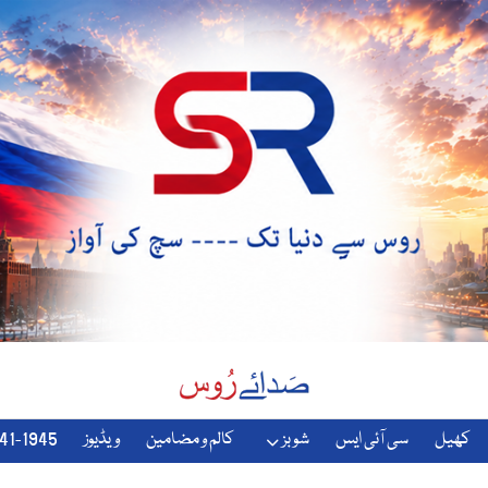
کھیل
سی آئی ایس
شوبز
کالم و مضامین
ویڈیوز
1941-1945-دوسری-جنگ