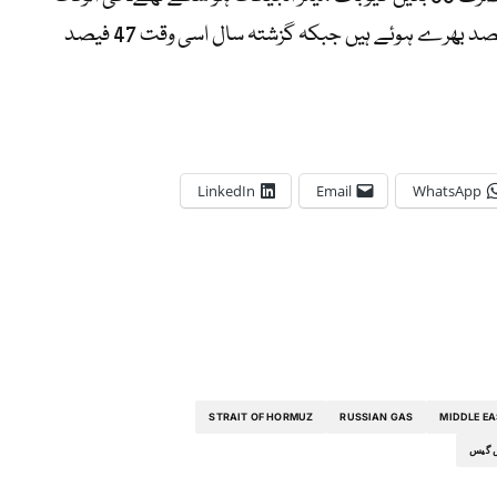
یورپ کے انڈر گراؤنڈ گیس سٹوریج 39.13 فیصد بھرے ہوئے ہیں جبکہ گزشتہ سال اسی وقت 47 فیصد
LinkedIn
Email
WhatsApp
STRAIT OF HORMUZ
RUSSIAN GAS
MIDDLE EA
س گیس