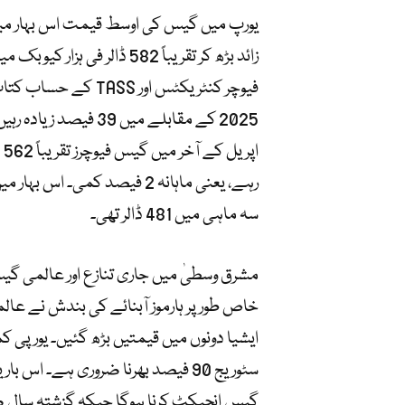
یورپ میں گیس کی اوسط قیمت اس بہار می
فیوچر کنٹریکٹس اور
2025 کے مقابلے میں 39 فیصد زیادہ رہیں۔
سہ ماہی میں 481 ڈالر تھی۔
مشرق وسطیٰ میں جاری تنازع اور عالمی گی
خاص طور پر ہارموز آبنائے کی بندش نے عال