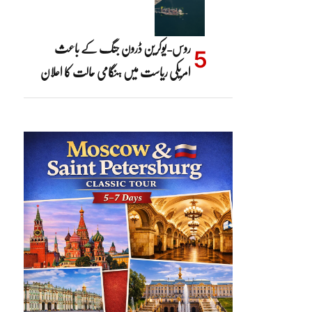
روس-یوکرین ڈرون جنگ کے باعث
امریکی ریاست میں ہنگامی حالت کا اعلان