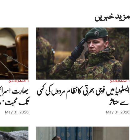
مزید خبریں
انٹرنیشنل
تازہ ترین
انٹرنیشنل
تازہ ترین
ایسٹونیا میں فوجی بھرتی کا نظام مردوں کی کمی
بھارت اسرائی
سے متاثر
تک محبت’ رکھ
May 31, 2026
May 31, 2026