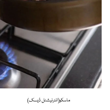
ماسکو(انٹرنیشنل ڈیسک)