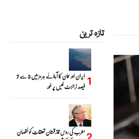
تازہ ترین
ایران اور عمان کا آبنائے ہرمز میں 3 سے 7
فیصد ٹرانزٹ فیس پر غور
مغرب کی روس قازقستان تعلقات کو نقصان