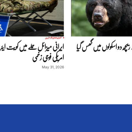
انٹرنیشنل
تازہ ترین
 ریچھ دو اسکولوں میں گھس گیا
ایرانی میزائل حملے میں کویت ایئر 
امریکی فوجی زخمی
May 31, 2026