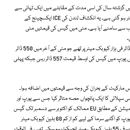
ں گزشتہ سال کی اسی مدت کے مقابلے میں ایک تہائی سے
زائد بڑھ کر تقریباً 582 ڈالر فی ہزار کیوبک میٹر ہو گئی ہے۔ یہ انکشاف لندن کی ICE ایکسچینج کے
 TASS کے حساب کتاب سے سامنے آیا ہے۔ مئی میں گیس کی قیمتیں مئی
اپریل کے آخر میں گیس فیوچرز تقریباً 562 ڈالر فی ہزار کیوبک میٹر پر تھے جو مئی کے آخر میں 550 ڈالر
رہے، یعنی ماہانہ 2 فیصد کمی۔ اس بہار میں یورپ میں گیس کی اوسط قیمت 557 ڈالر رہی جبکہ پہلی
س مارکیٹ کے بحران کی وجہ سے قیمتوں میں اضافہ ہوا۔
می سپلائی کا ایک پانچواں حصہ متاثر کیا جس سے یورپ اور
ایشیا دونوں میں قیمتیں بڑھ گئیں۔ یورپی کمیشن کے مطابق EU ممالک کو اکتوبر سے دسمبر تک گیس
سٹوریج 90 فیصد بھرنا ضروری ہے۔ اس بار یورپ کو اگلے سرما کے لیے کم از کم 68 بلین کیوبک میٹر
گیس انجیکٹ کرنا ہوگا جبکہ گزشتہ سال صرف 55 بلین کیوبک میٹر انجیکٹ ہو سکے تھے۔ فی الوقت