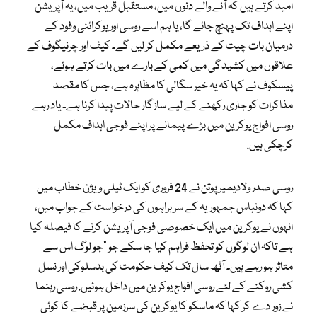
امید کرتے ہیں کہ آنے والے دنوں میں، مستقبل قریب میں، یہ آپریشن
اپنے اہداف تک پہنچ جائے گا، یا ہم اسے روسی اور یوکرائنی وفود کے
درمیان بات چیت کے ذریعے مکمل کر لیں گے۔ کیف اور چرنیگوف کے
علاقوں میں کشیدگی میں کمی کے بارے میں بات کرتے ہوئے،
پیسکوف نے کہا کہ یہ خیر سگالی کا مظاہرہ ہے، جس کا مقصد
مذاکرات کو جاری رکھنے کے لیے سازگار حالات پیدا کرنا ہے۔ یاد رہے
روسی افواج یوکرین میں بڑے پیمانے پر اپنے فوجی اہداف مکمل
کرچکی ہیں.
روسی صدر ولادیمیر پوتن نے 24 فروری کو ایک ٹیلی ویژن خطاب میں
کہا کہ دونباس جمہوریہ کے سربراہوں کی درخواست کے جواب میں،
انہوں نے یوکرین میں ایک خصوصی فوجی آپریشن کرنے کا فیصلہ کیا
ہے تاکہ ان لوگوں کو تحفظ فراہم کیا جا سکے جو “جو لوگ اس سے
متاثر ہو رہے ہیں۔ آٹھ سال تک کیف حکومت کی بدسلوکی اور نسل
کشی روکنے کے لئے روسی افواج یوکرین میں داخل ہوئیں. روسی رہنما
نے زور دے کر کہا کہ ماسکو کا یوکرین کی سرزمین پر قبضے کا کوئی