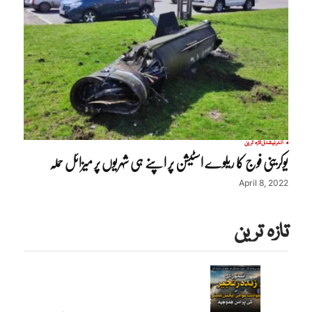
انٹرنیشنل
تازہ ترین
یوکرینی فوج کا ریلوے اسٹیشن پر اپنے ہی شہریوں پر میزائل حملہ
April 8, 2022
تازہ ترین