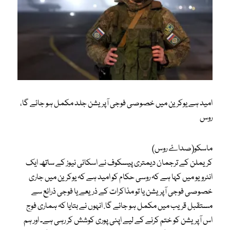
امید ہے یوکرین میں خصوصی فوجی آپریشن جلد مکمل ہو جائے گا،
روس
ماسکو(صداۓ روس)
کریملن کے ترجمان دیمتری پیسکوف نے اسکائی نیوز کے ساتھ ایک
انٹرویو میں کہا ہے کہ روسی حکام کو امید ہے کہ یوکرین میں جاری
خصوصی فوجی آپریشن یا تو مذاکرات کے ذریعے یا فوجی ذرائع سے
مستقبل قریب میں مکمل ہو جائے گا. انہوں نے بتایا کہ ہماری فوج
اس آپریشن کو ختم کرنے کے لیے اپنی پوری کوشش کر رہی ہے۔ اور ہم