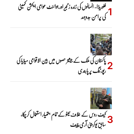
فلوریڈا- انسانوں کی زندہ زنجیر اور جوائنٹ عوامی ایکشن کمیٹی
کی پرامن جدوجہد
پاکستان کی ملک کے بیشتر حصوں میں بین الاقوامی میڈیا کی
رپورٹنگ پر پابندی
کیف روس کے خلاف نیٹو کے تمام ہتھیار استعمال کرچکا،
سابق یوکرینی آرمی چیف