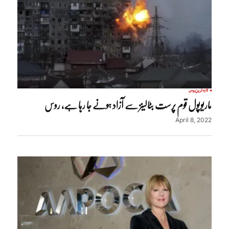
تازہ ترین
روس
ماریوپول قوم پرست بٹالینز سے آزاد ہونے جا رہا ہے، روس
April 8, 2022