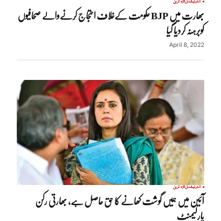
انٹرنیشنل
تازہ ترین
بھارت میں BJP حکومت کےخلاف احتجاج کرنےوالے صحافیوں
کوبرہنہ کردیا گیا
April 8, 2022
انٹرنیشنل
تازہ ترین
آئین میں ہمیں گوشت کھانے کا حق حاصل ہے، بھارتی رکن
پارلیمنٹ