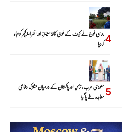
روسی فوج نے کیف کے فوجی کمانڈ سینٹرز اور انفراسٹرکچر کو تباہ
کردیا
سعودی عرب، ترکیہ اور پاکستان کے درمیان مشترکہ دفاعی
معاہدہ طے پا گیا