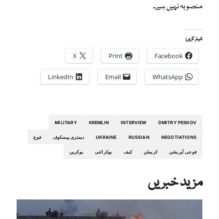
منصوبہ نہیں ہے۔
شیئر کریں:
X
Print
Facebook
LinkedIn
Email
WhatsApp
MILITARY
KREMLIN
INTERVIEW
DMITRY PESKOV
NEGOTIATIONS
RUSSIAN
UKRAINE
دیمتری پیسکوف
فوج
فوجی آپریشن
کریملن
کیف
یوکرائنی
یوکرین
مزید خبریں