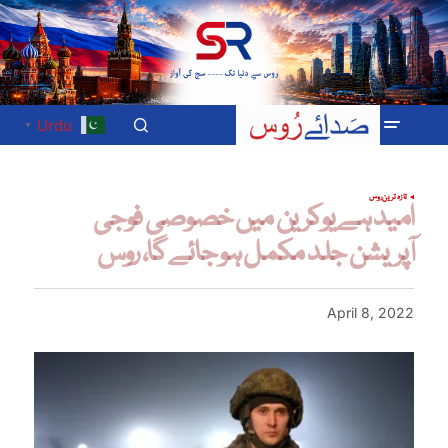
Urdu
▼
تازہ ترین
روس
امید ہے یوکرین میں خصوصی فوجی
آپریشن جلد مکمل ہو جائے گا، روس
April 8, 2022