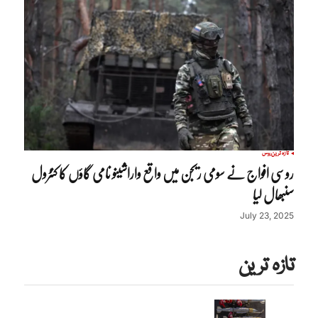
تازہ ترین
روس
روسی افواج نے سومی ریجن میں واقع واراشینو نامی گاؤں کا کنٹرول
سنبھال لیا
July 23, 2025
تازہ ترین