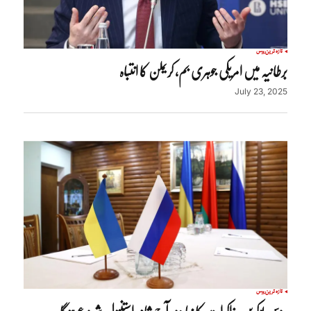
تازہ ترین
روس
برطانیہ میں امریکی جوہری بم، کریملن کا انتباہ
July 23, 2025
تازہ ترین
روس