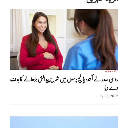
تازہ ترین
روس
روسی صدر نے آئندہ پانچ برسوں میں شرح پیدائش بڑھانے کا ہدف
دے دیا
July 23, 2025