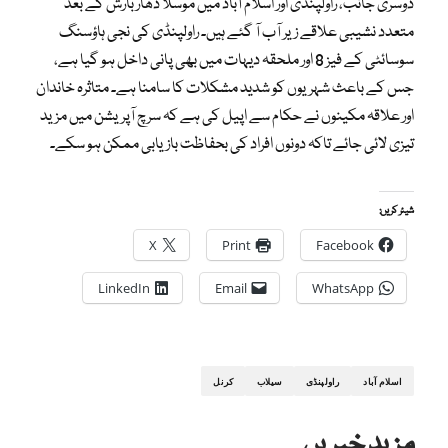
دوسری جانب، راولپنڈی اور اسلام آباد میں موسلا دھار بارش کے بعد
متعدد نشیبی علاقے زیر آب آ گئے ہیں۔ راولپنڈی کی نجی ہاؤسنگ
سوسائٹی کے فیز 8 اور ملحقہ دیہات میں بھی پانی داخل ہو گیا ہے،
جس کے باعث شہریوں کو شدید مشکلات کا سامنا ہے۔ متاثرہ خاندان
اور علاقہ مکینوں نے حکام سے اپیل کی ہے کہ سرچ آپریشن میں مزید
تیزی لائی جائے تاکہ دونوں افراد کی بحفاظت بازیابی ممکن ہو سکے۔
شیئر کریں:
X
Print
Facebook
LinkedIn
Email
WhatsApp
اسلام آباد
راولپنڈی
سیلاب
کرنل
مزید خبریں