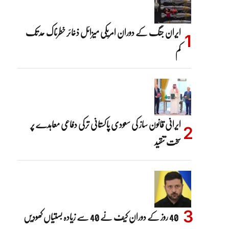
ایران جنگ کے دوران امریکی میزائل ذخائر خطرناک حد تک
کم
ایرانی قانون ساز کی سعودی پاکستانی ترکی دفاعی معاہدے پر
سخت تنقید
40 روز کے دوران کیف نے 40 سے زیادہ بستیاں کھودیں