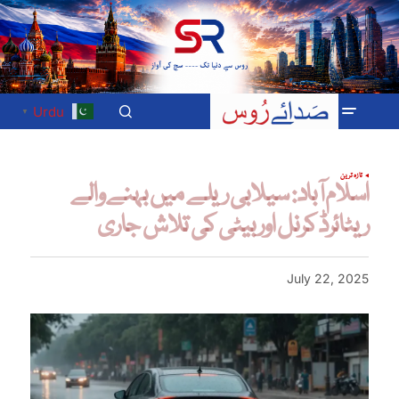
Urdu
▼
تازہ ترین
اسلام آباد: سیلابی ریلے میں بہنے والے
ریٹائرڈ کرنل اور بیٹی کی تلاش جاری
July 22, 2025