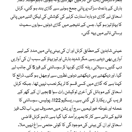
ہمراہ سرمئی رنگ کی کار میں گھر سے روانہ ہوئے، تاہم موسلا دھار
بارش کے باعث سڑک پر پانی جمع ہونے سے گاڑی بند ہو گئی۔ کرنل
اسحاق نے گاڑی دوبارہ اسٹارٹ کرنے کی کوشش کی لیکن اتنے میں پانی
کا بہاؤ تیز ہو گیا، جس کے نتیجے میں گاڑی دونوں سواروں سمیت
برساتی نالے میں بہہ گئی۔
عینی شاہدین کے مطابق کرنل اور ان کی بیٹی پانی میں مدد کے لیے
آوازیں بھی دیتے رہے، مگر شدید بارش اور تیز بہاؤ کے سبب ان کی آوازیں
دب گئیں۔ سیلابی ریلہ گاڑی کو بہا کر سوسائٹی کے فیز 5 کی جانب لے
گیا، اور دیکھتے ہی دیکھتے دونوں نظروں سے اوجھل ہو گئے۔ ذرائع کا
کہنا ہے کہ گاڑی میں کسی قسم کا ٹریکر نصب نہیں تھا، جبکہ کرنل
اسحاق کے موبائل کی آخری لوکیشن رات سوا 8 بجے ان کے گھر کے
قریب کی ریکارڈ کی گئی ہے۔ ریسکیو 1122، پولیس، سوسائٹی کا
عملہ اور غوطہ خور ٹیمیں سرچ آپریشن میں مصروف ہیں۔ اب تک فیز
فائیو کے نالے سے کار کا بمپر برآمد کیا گیا ہے، تاہم کرنل قاضی
اسحاق اور ان کی بیٹی کی موجودگی کا کوئی حتمی سراغ نہیں ملا۔