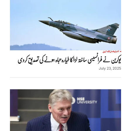
انٹرنیشنل
تازہ ترین
یوکرین نے فرانسیسی ساختہ لڑاکا طیارہ تباہ ہونے کی تصدیق کردی
July 23, 2025