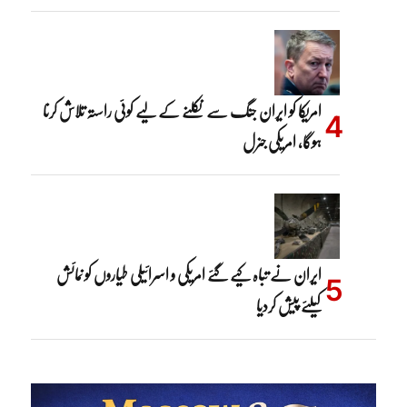
امریکا کو ایران جنگ سے نکلنے کے لیے کوئی راستہ تلاش کرنا
ہوگا، امریکی جنرل
ایران نے تباہ کیے گئے امریکی و اسرائیلی طیاروں کو نمائش
کیلئے پیش کردیا