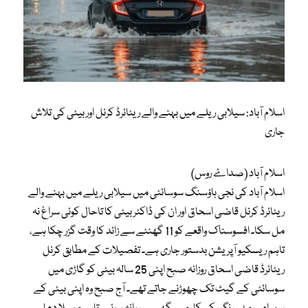
اسلام آباد: سیلابی ریلے میں بہنے والے ریٹائرڈ کرنل اور بیٹی کی تلاش
جاری
اسلام آباد (صداۓ روس)
اسلام آباد کی نجی ہاؤسنگ سوسائٹی میں سیلابی ریلے میں بہنے والے
ریٹائرڈ کرنل قاضی اسحاق اور ان کی ڈاکٹر بیٹی کا تاحال کوئی سراغ نہ
مل سکا۔ افسوسناک واقعے کو 11 گھنٹے سے زائد کا وقت گزر چکا ہے،
تاہم ریسکیو آپریشن بدستور جاری ہے۔ تفصیلات کے مطابق کرنل
ریٹائرڈ قاضی اسحاق روزانہ صبح اپنی 25 سالہ بیٹی کو گاڑی میں
سوسائٹی کے گیٹ تک چھوڑنے جاتے تھے۔ آج صبح وہ اپنی بیٹی کے