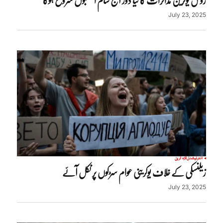
روس یوکرین مذاکرات کا نیا دور آج شام استنبول شروع ہوگا
July 23, 2025
انٹرنیشنل
تازہ ترین
زیلنسکی کے خلاف یوکرینی عوام سڑکوں پر نکل آئے
July 23, 2025