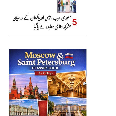
سعودی عرب، ترکیہ اور پاکستان کے درمیان
مشترکہ دفاعی معاہدہ طے پا گیا