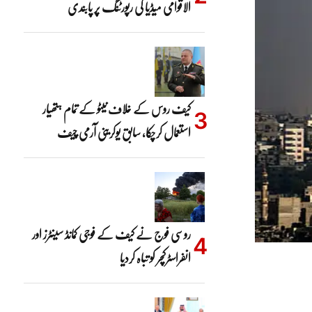
الاقوامی میڈیا کی رپورٹنگ پر پابندی
کیف روس کے خلاف نیٹو کے تمام ہتھیار
استعمال کرچکا، سابق یوکرینی آرمی چیف
روسی فوج نے کیف کے فوجی کمانڈ سینٹرز اور
انفراسٹرکچر کو تباہ کردیا