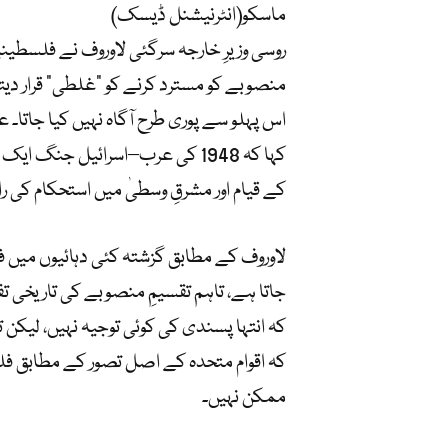
ماسکو(انٹرنیشنل ڈیسک)
منصوبے کو مسترد کرنے کو “غلطی” قرار دیت
اس پہلو سے پوری طرح آگاہ نہیں کیا جاتا۔ ع
کہا کہ 1948 کی عرب–اسرائیل ج
کے قیام اور مشرقِ وسطیٰ میں استحکام کی را
لاوروف کے مطابق گزشتہ کئی دہائیوں میں فلس
جاتا ہے، تاہم تقسیمِ منصوبے کی تاریخی تفصی
کہ انتہا پسندی کی کوئی توجیہ نہیں، لیکن ت
کہ اقوام متحدہ کے اصل تصور کے مطابق فل
ممکن نہیں۔