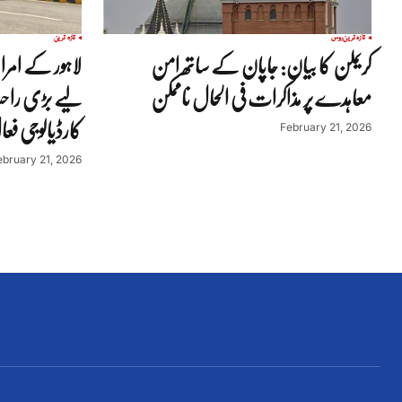
تازہ ترین
روس
تازہ ترین
کریملن کا بیان: جاپان کے ساتھ امن
لاہور کے ام
معاہدے پر مذاکرات فی الحال ناممکن
لیے بڑی راح
کارڈیالوجی فع
February 21, 2026
ebruary 21, 2026