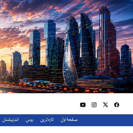
صفحۂ اول
تازہ ترین
روس
انٹرنیشنل