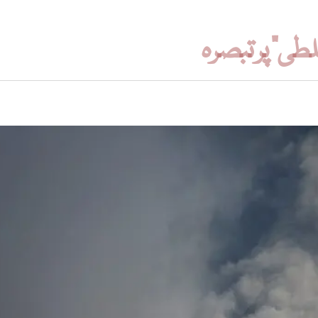
طی” پر تبصرہ