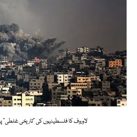
لاوروف کا فلسطینیوں کی “تاریخی غلطی” پر