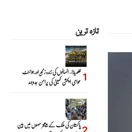
تازہ ترین
فلوریڈا- انسانوں کی زندہ زنجیر اور جوائنٹ
عوامی ایکشن کمیٹی کی پرامن جدوجہد
پاکستان کی ملک کے بیشتر حصوں میں بین