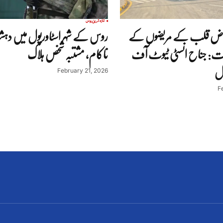
تازہ ترین
روس
راض قلب کے مریضوں کے
روس کے شہر اسٹاورپول میں دہشت
ت: جناح انسٹی ٹیوٹ آف
ناکام، مشتبہ شخص ہلاک
ال
February 21, 2026
F