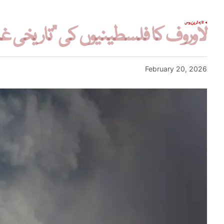
تازہ ترین
روس
لاوروف کا فلسطینیوں کی “تاریخی غل
February 20, 2026