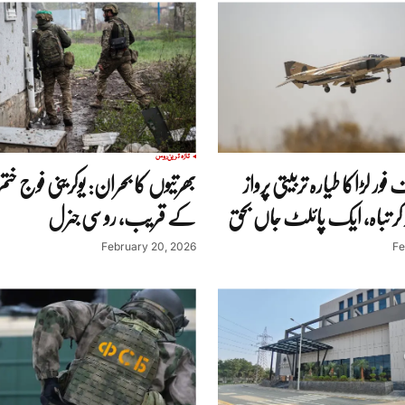
تازہ ترین
روس
ور لڑاکا طیارہ تربیتی پرواز
بھرتیوں کا بحران: یوکرینی فوج خ
ر تباہ، ایک پائلٹ جاں بحق
کے قریب، روسی جنرل
February 20, 2026
Fe