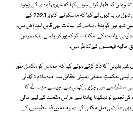
ی تشویش کا اظہار کرتے ہوئے کہا کہ شہری آبادی کے وجود
سے انکار یا اجتماعی سزا جیسے رویے ناقابلِ قبول ہیں۔ انہوں نے کہا کہ ماسکو نے اکتوبر 2023 کے
ہریوں کو ہدف بنانے کے بیانات بھی قابلِ اعتراض ہیں۔
 فلسطینی ریاست کے امکانات کو کمزور کر رہا ہے، بالخصوص
 حالیہ فیصلوں کے تناظر میں۔
غیر یقینی” کا ذکر کرتے ہوئے کہا کہ حماس کو مکمل طور
اسرائیلی حکمتِ عملی زمینی حقائق سے متصادم دکھائی
ی منظرنامے میں جڑیں رکھتی ہے، جیسے حزب اللہ کا
ہ کی تعمیرِ نو دیکھنا چاہتا ہے اور اس مقصد کے لیے مالی
 بھی عارضی نقل مکانی کی صورت میں فلسطینیوں کے