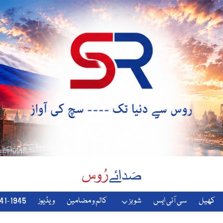
کھیل
سی آئی ایس
شوبز
کالم و مضامین
ویڈیوز
1941-1945-دوسری-جنگ