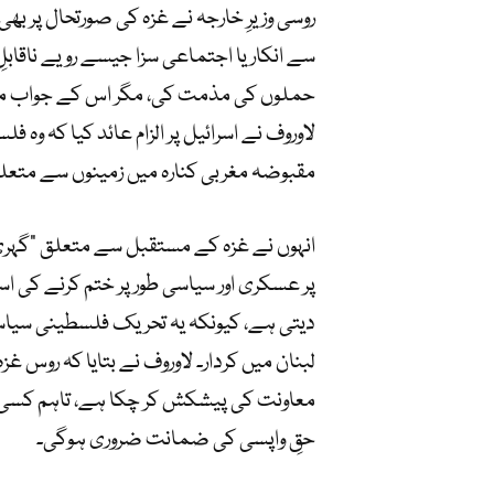
روسی وزیرِ خارجہ نے غزہ کی صورتحال پر بھ
حملوں کی مذمت کی، مگر اس کے جواب میں ش
لاوروف نے اسرائیل پر الزام عائد کیا کہ وہ
مقبوضہ مغربی کنارہ میں زمینوں سے متعلق
انہوں نے غزہ کے مستقبل سے متعلق “گہری 
پر عسکری اور سیاسی طور پر ختم کرنے کی 
دیتی ہے، کیونکہ یہ تحریک فلسطینی سیاس
لبنان میں کردار۔ لاوروف نے بتایا کہ روس غز
معاونت کی پیشکش کر چکا ہے، تاہم کسی
حقِ واپسی کی ضمانت ضروری ہوگی۔