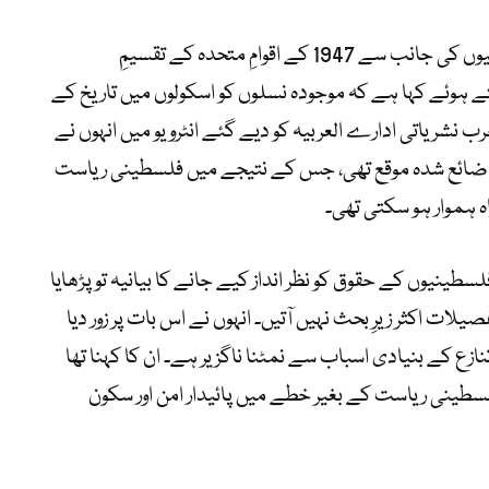
روسی وزیرِ خارجہ سرگئی لاوروف نے فلسطینیوں کی جانب سے 1947 کے اقوامِ متحدہ کے تقسیمِ
ے ہوئے کہا ہے کہ موجودہ نسلوں کو اسکولوں میں تاریخ کے
رب نشریاتی ادارے العربیہ کو دیے گئے انٹرویو میں انہوں نے
نگ ایک ضائع شدہ موقع تھی، جس کے نتیجے میں فلسطینی ریاست
ہ ہموار ہو سکتی تھی۔
طینیوں کے حقوق کو نظر انداز کیے جانے کا بیانیہ تو پڑھایا
لات اکثر زیرِ بحث نہیں آتیں۔ انہوں نے اس بات پر زور دیا
نازع کے بنیادی اسباب سے نمٹنا ناگزیر ہے۔ ان کا کہنا تھا
سطینی ریاست کے بغیر خطے میں پائیدار امن اور سکون