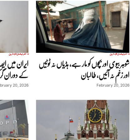
انٹرنیشنل
تازہ ترین
انٹرنیشنل
تازہ ترین
شوہر بیوی اور بچوں کو مار ہے، ہڈیاں نہ ٹوٹیں
ایران میں ایف ف
اور زخم نہ آئیں، طالبان
کے دوران گر ک
bruary 20, 2026
February 20, 2026