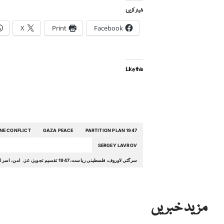
شیئر کریں:
X
Print
Facebook
Like this:
INE CONFLICT
GAZA PEACE
1947 PARTITION PLAN
SERGEY LAVROV
سرگئی لاوروف، فلسطینی ریاست، 1947 تقسیم تجویز، غزہ امن، اسرائیل فلسطین تنازع، مشرق وسطیٰ استحکام، حماس سیاسی حیثیت، غزہ تعمیر نو
مزید خبریں