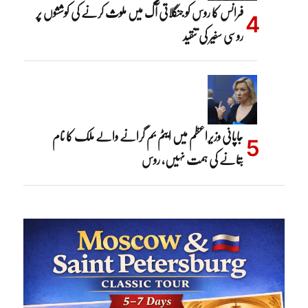
فرانس کا روس کو جنگلاتی آگ میں ملوث کرنے کی کوششوں پر
روسی سفیر کی تنقید
جاپانی وزیراعظم میں ایٹم بم گرانے والے ملک کا نام
بتانے کی ہمت نہیں، روس