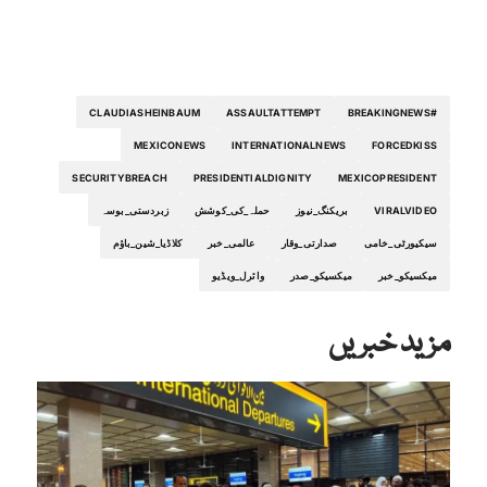
CLAUDIASHEINBAUM
ASSAULTATTEMPT
#BREAKINGNEWS
MEXICONEWS
INTERNATIONALNEWS
FORCEDKISS
SECURITYBREACH
PRESIDENTIALDIGNITY
MEXICOPRESIDENT
VIRALVIDEO
بریکنگ_نیوز
حملہ_کی_کوشش
زبردستی_بوسہ
سیکیورٹی_خامی
صدارتی_وقار
عالمی_خبر
کلاڈیا_شین_باؤم
میکسیکو_خبر
میکسیکو_صدر
وائرل_ویڈیو
مزید خبریں