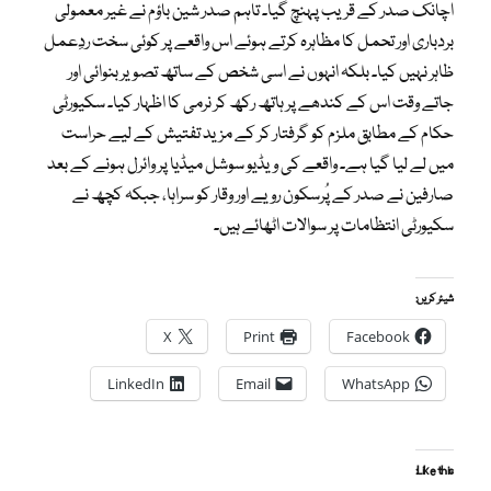
اچانک صدر کے قریب پہنچ گیا۔ تاہم صدر شین باؤم نے غیر معمولی
بردباری اور تحمل کا مظاہرہ کرتے ہوئے اس واقعے پر کوئی سخت ردِعمل
ظاہر نہیں کیا۔ بلکہ انہوں نے اسی شخص کے ساتھ تصویر بنوائی اور
جاتے وقت اس کے کندھے پر ہاتھ رکھ کر نرمی کا اظہار کیا۔ سکیورٹی
حکام کے مطابق ملزم کو گرفتار کر کے مزید تفتیش کے لیے حراست
میں لے لیا گیا ہے۔ واقعے کی ویڈیو سوشل میڈیا پر وائرل ہونے کے بعد
صارفین نے صدر کے پُرسکون رویے اور وقار کو سراہا، جبکہ کچھ نے
سکیورٹی انتظامات پر سوالات اٹھائے ہیں۔
شیئر کریں:
X
Print
Facebook
LinkedIn
Email
WhatsApp
Like this: