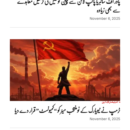
پاور آف سائبریا پائپ لائن سے چین کو گیس کی ترسیل معاہدے
سے بھی زیادہ
November 6, 2025
انٹرنیشنل
تازہ ترین
ٹرمپ نے نیویارک کے نومنتخب میئر کو “کمیونسٹ” قرار دے دیا
November 6, 2025