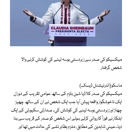
میکسیکو کی صدر سے زبردستی بوسہ لینے کی کوشش کرنے والا
شخص گرفتار
ماسکو (انٹرنیشنل ڈیسک)
میکسیکو کی صدر کلاڈیا شین باؤم کے ساتھ عوامی تقریب کے دوران
ایک ناخوشگوار واقعہ پیش آیا جب ایک شخص نے ان کے ساتھ چھیڑ
چھاڑ اور زبردستی بوسہ لینے کی کوشش کی۔ صدارتی سکیورٹی کے ایک
اہلکار نے فوراً کارروائی کرتے ہوئے اس شخص کو صدر کے قریب سے ہٹا
دیا۔ عینی شاہدین کے مطابق، ملزم بظاہر نشے کی حالت میں تھا اور