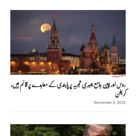
تازہ ترین
روس
روس اور چین جامع جوہری تجربہ پر پابندی کے معاہدے پر قائم ہیں،
کریملن
November 6, 2025