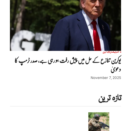
انٹرنیشنل
تازہ ترین
یوکرین تنازع کے حل میں پیش رفت ہو رہی ہے، صدر ٹرمپ کا
دعویٰ
November 7, 2025
تازہ ترین