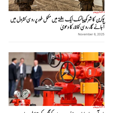
تازہ ترین
روس
یوکرین کا شہر کوپیانسک ایک ہفتے میں مکمل طور پر روسی کنٹرول میں
آ جائے گا، روسی کمانڈر کا دعویٰ
November 6, 2025
تازہ ترین
روس