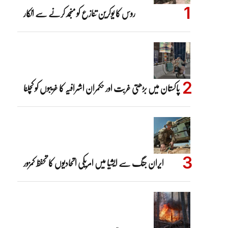
روس کا یوکرین تنازع کو منجمد کرنے سے انکار
پاکستان میں بڑھتی غربت اور حکمران اشرافیہ کا غریبوں کو کچلنا
ایران جنگ سے ایشیا میں امریکی اتحادیوں کا تحفظ کمزور