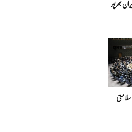
ران بھرپور
سلامتی