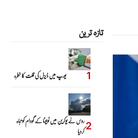
تازہ ترین
یورپ میں ڈیزل کی قلت کا خطرہ
روس نے یوکرین میں ٹویوٹا کے گودام کو تباہ
کردیا