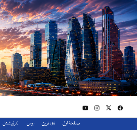
صفحۂ اول
تازہ ترین
روس
انٹرنیشنل