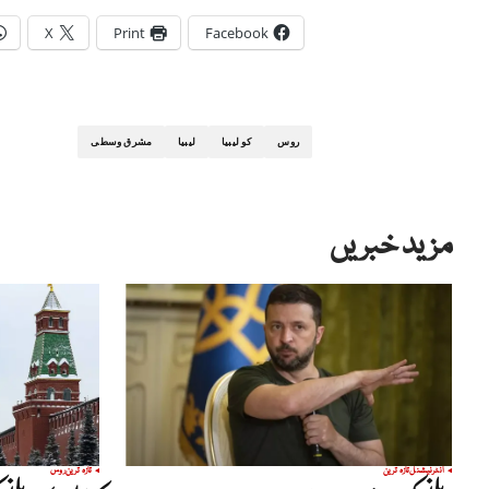
X
Print
Facebook
روس
کو لیبیا
لیبیا
مشرق وسطی
مزید خبریں
انٹرنیشنل
تازہ ترین
تازہ ترین
روس