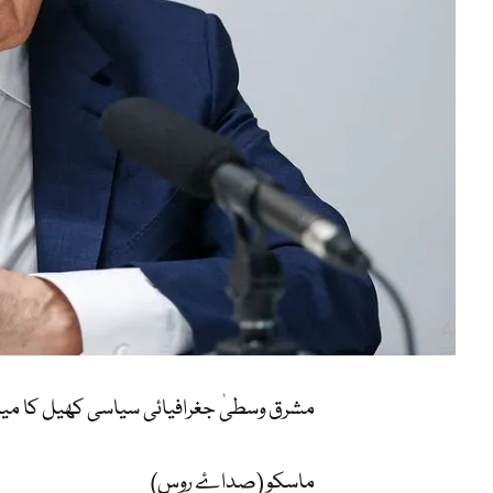
مشرق وسطیٰ جغرافیائی سیاسی کھیل کا میدا
ماسکو (صداۓ روس)