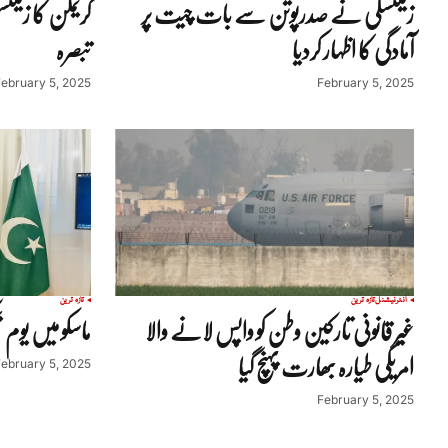
زیلنسکی نے صدرپوتن سے بات چیت پر
کریملن کا زیل
آمادگی کا اظہار کردیا
تبصرہ
February 5, 2025
February 5, 2025
انٹرنیشنل
تازہ ترین
تازہ ترین
غیر قانونی تارکین وطن کو واپس لانے والا
ماسکو میں یوم 
امریکی طیارہ بھارت پہنچ گیا
February 5, 2025
February 5, 2025