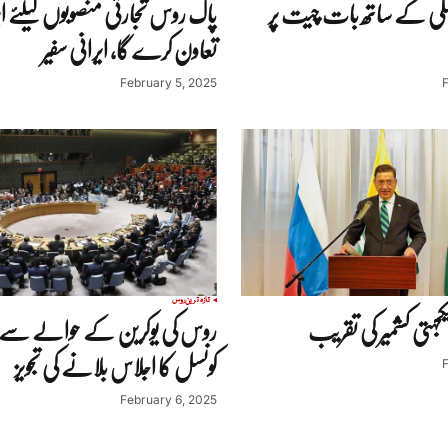
نسکی کے ساتھ بات چیت پر
پاک روس تجارتی منصوبوں کیلئے ای
تعاون کرے گا، ایرانی سفیر
February 5, 2025
تازہ ترین
روس
یکجہتی کشمیر کی تقریب
روس کی یوکرین کے حوالے سے 
کونسل کا اجلاس بلانے کی تجویز
February 6, 2025