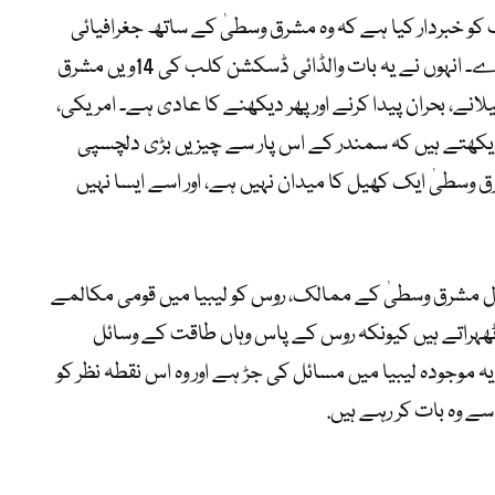
کو خبردار کیا ہے کہ وہ مشرق وسطیٰ کے ساتھ جغرافیائی
سیاسی کھیل کے میدان جیسا سلوک نہ کرے۔ انہوں نے یہ بات والڈائی ڈسکشن کلب کی 14ویں مشرق
انے، بحران پیدا کرنے اور پھر دیکھنے کا عادی ہے۔ امریکی،
ھر دیکھتے ہیں کہ سمندر کے اس پار سے چیزیں بڑی دلچسپی
وسطیٰ ایک کھیل کا میدان نہیں ہے، اور اسے ایسا نہیں
مول مشرق وسطیٰ کے ممالک، روس کو لیبیا میں قومی مکالمے
ٹھہراتے ہیں کیونکہ روس کے پاس وہاں طاقت کے وسائل
 موجودہ لیبیا میں مسائل کی جڑ ہے اور وہ اس نقطہ نظر کو
 وہ بات کر رہے ہیں.