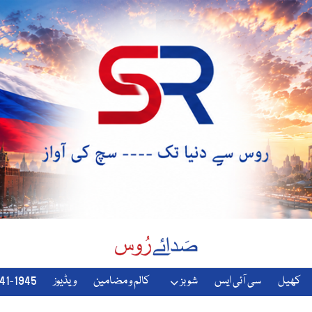
کھیل
سی آئی ایس
شوبز
کالم و مضامین
ویڈیوز
1941-1945-دوسری-جنگ