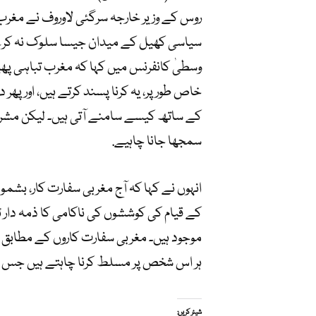
روس کے وزیر خارجہ سرگئی لاوروف نے مغرب 
وسطیٰ کانفرنس میں کہا کہ مغرب تباہی پھیل
خاص طور پر، یہ کرنا پسند کرتے ہیں، اور پ
کے ساتھ کیسے سامنے آتی ہیں۔ لیکن مشرق 
سمجھا جانا چاہیے.
انہوں نے کہا کہ آج مغربی سفارت کار، بش
کے قیام کی کوششوں کی ناکامی کا ذمہ دار 
موجود ہیں۔ مغربی سفارت کاروں کے مطابق یہ
ہر اس شخص پر مسلط کرنا چاہتے ہیں جس سے
شیئر کریں: