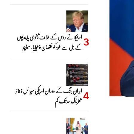
امریکا نے روس کے خلاف ثانوی پابندیوں
کے بل سے خود کو نقصان پہنچایا، سینیٹر
ایران جنگ کے دوران امریکی میزائل ذخائر
خطرناک حد تک کم