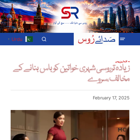
Urdu
▼
تازہ ترین
روس
زیادہ ترروسی شہری خواتین کو باس بنانے کے
مخالف ،سروے
February 17, 2025