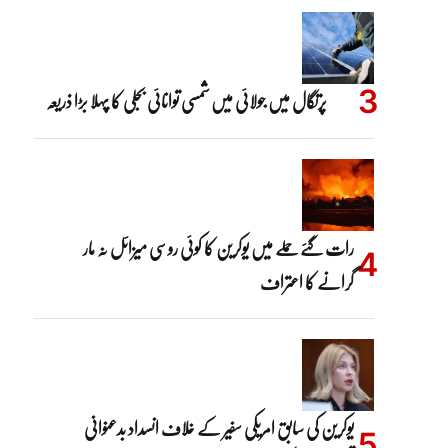
پرتگال میں جولائی میں شمسی توانائی بجلی کا پہلا بڑا ذریعہ
رات گئے حملے میں یوکرین کا کوئی روسی میزائل نہ مار
گرانے کا اعتراف
یوکرین کی سابق امریکی سفیر کے خلاف انسداد بدعنوانی