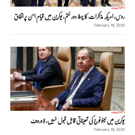
تازہ ترین
روس
روس، امریکہ مذاکرات کا پہلا دور ختم، یوکرین میں قیام امن پر اتفاق
February 18, 2025
تازہ ترین
روس
یوکرین میں نیٹو فوج کی تعیناتی قابل قبول نہیں، لاوروف
February 18, 2025