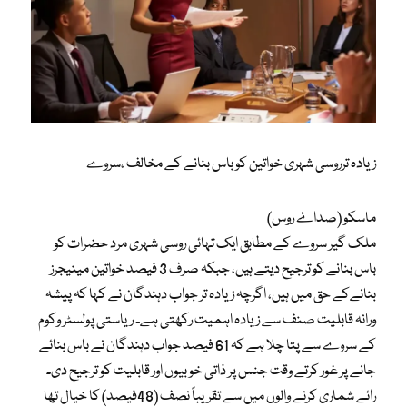
زیادہ ترروسی شہری خواتین کو باس بنانے کے مخالف ،سروے
ماسکو (صداۓ روس)
ملک گیر سروے کے مطابق ایک تہائی روسی شہری مرد حضرات کو
باس بنانے کو ترجیح دیتے ہیں، جبکہ صرف 3 فیصد خواتین مینیجرز
بنانےکے حق میں ہیں، اگرچہ زیادہ تر جواب دہندگان نے کہا کہ پیشہ
ورانہ قابلیت صنف سے زیادہ اہمیت رکھتی ہے۔ ریاستی پولسٹر وکوم
کے سروے سے پتا چلا ہے کہ 61 فیصد جواب دہندگان نے باس بنائے
جانے پر غور کرتے وقت جنس پر ذاتی خوبیوں اور قابلیت کو ترجیح دی۔
رائے شماری کرنے والوں میں سے تقریباً نصف (48فیصد) کا خیال تھا