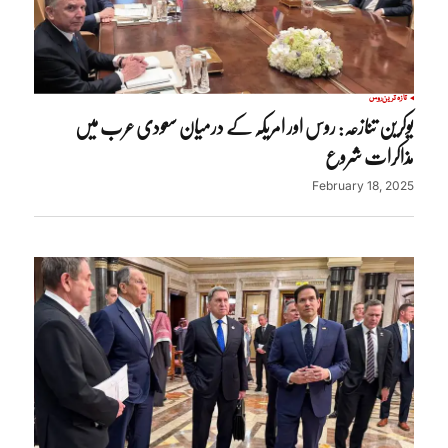
تازہ ترین
روس
یوکرین تنازعہ: روس اور امریکہ کے درمیان سعودی عرب میں
مذاکرات شروع
February 18, 2025