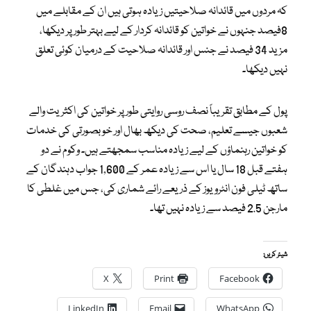
کہ مردوں میں قائدانہ صلاحیتیں زیادہ ہوتی ہیں ان کے مقابلے میں
8فیصد جنہوں نے خواتین کو قائدانہ کردار کے لیے بہتر طور پر دیکھا،
مزید 34 فیصد نے جنس اور قائدانہ صلاحیت کے درمیان کوئی تعلق
نہیں دیکھا۔
پول کے مطابق تقریباً نصف روسی روایتی طور پر خواتین کی اکثریت والے
شعبوں جیسے تعلیم، صحت کی دیکھ بھال اور خوبصورتی کی خدمات
کو خواتین رہنماؤں کے لیے زیادہ مناسب سمجھتے ہیں۔ وکوم نے دو
ہفتے قبل 18 سال یا اس سے زیادہ عمر کے 1,600 جواب دہندگان کے
ساتھ ٹیلی فون انٹرویوز کے ذریعے رائے شماری کی، جس میں غلطی کا
مارجن 2.5 فیصد سے زیادہ نہیں تھا۔
شیئر کریں:
X
Print
Facebook
LinkedIn
Email
WhatsApp