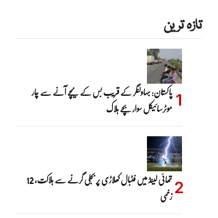
تازہ ترین
پاکستان: بہاولنگر کے قریب بس کے نیچے آنے سے چار
موٹرسائیکل سوار بچے ہلاک
تھائی لینڈ میں فٹبال کھلاڑی پر بجلی گرنے سے ہلاکت، 12
زخمی