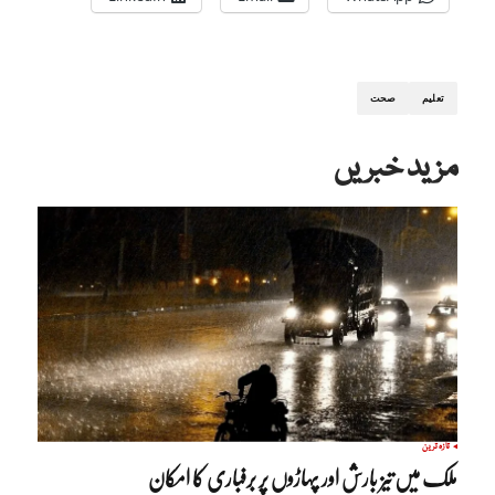
تعلیم
صحت
مزید خبریں
تازہ ترین
ملک میں تیز بارش اور پہاڑوں پر برفباری کا امکان