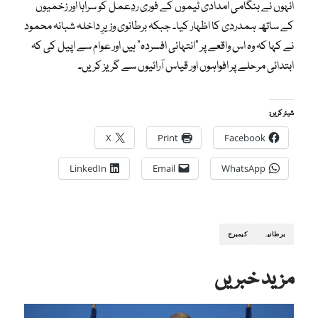
انہوں نے ہنگامی امدادی ٹیموں کے فوری ردِعمل کو سراہا اور زخمیوں
کے ساتھ ہمدردی کا اظہار کیا۔ جبکہ برطانوی وزیرِ داخلہ شبانہ محمود
نے کہا کہ وہ اس واقعے پر “انتہائی افسردہ” ہیں اور عوام سے اپیل کی کہ
ابتدائی مرحلے پر افواہوں اور قیاس آرائیوں سے گریز کریں۔
شیئر کریں:
X
Print
Facebook
LinkedIn
Email
WhatsApp
برطانیہ
کیمبرج
مزید خبریں