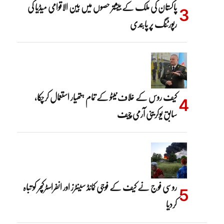
پاکستان کی ملک کے بیشتر حصوں میں بین الاقوامی میڈیا کی
رپورٹنگ پر پابندی
کیف روس کے خلاف نیٹو کے تمام ہتھیار استعمال کرچکا،
سابق یوکرینی آرمی چیف
روسی فوج نے کیف کے فوجی کمانڈ سینٹرز اور انفراسٹرکچر کو تباہ
کردیا