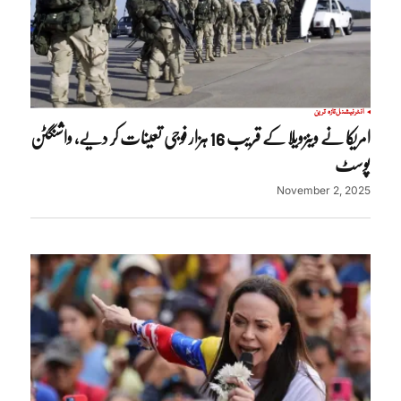
انٹرنیشنل
تازہ ترین
امریکا نے وینزویلا کے قریب 16 ہزار فوجی تعینات کر دیے، واشنگٹن
پوسٹ
November 2, 2025