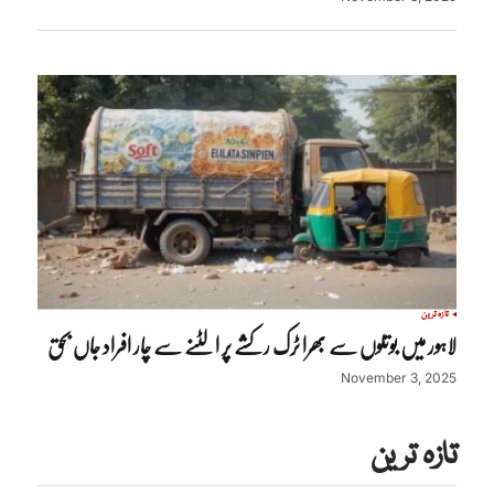
تازہ ترین
لاہور میں بوتلوں سے بھرا ٹرک رکشے پر الٹنے سے چار افراد جاں بحق
November 3, 2025
تازہ ترین