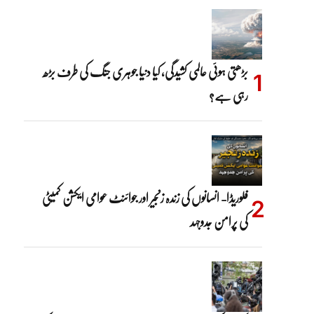
بڑھتی ہوئی عالمی کشیدگی، کیا دنیا جوہری جنگ کی طرف بڑھ
رہی ہے؟
فلوریڈا- انسانوں کی زندہ زنجیر اور جوائنٹ عوامی ایکشن کمیٹی
کی پرامن جدوجہد