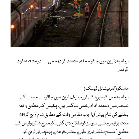
برطانیہ: ٹرین میں چاقو حملہ، متعدد افراد زخمی — دو مشتبہ افراد
گرفتار
ماسکو (انٹرنیشنل ڈیسک)
برطانیہ میں کیمبرج کے قریب ایک ٹرین میں چاقو سے حملے کے
نتیجے میں متعدد افراد زخمی ہوگئے ہیں۔ پولیس کے مطابق واقعہ
ہفتے کی شام پیش آیا جب مقامی وقت کے مطابق شام 7 بج کر 40
منٹ پر ایمرجنسی سروسز کو اطلاع دی گئی۔ کیمبرج شائر پولیس کے
مطابق “مسلح اہلکار فوری طور پر جائے وقوعہ پر پہنچے اور ٹرین کو