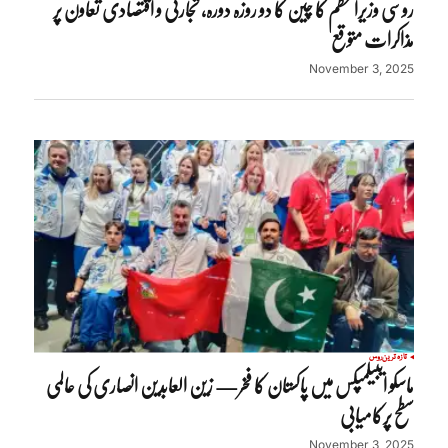
روسی وزیراعظم کا چین کا دو روزہ دورہ، تجارتی و اقتصادی تعاون پر
مذاکرات متوقع
November 3, 2025
تازہ ترین
روس
ماسکو ایبیلمپکس میں پاکستان کا فخر— زین العابدین انصاری کی عالمی
سطح پرکامیابی
November 3, 2025