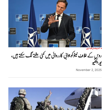
انٹرنیشنل
تازہ ترین
روس کے خلاف نیٹو کو جوابی کارروائی میں کئی ہفتے لگ سکتے ہیں،
یوریکٹیو
November 2, 2025