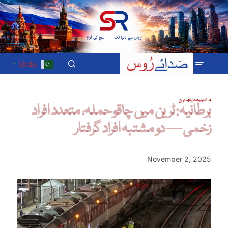
Urdu
▼
انٹرنیشنل
تازہ ترین
برطانیہ: ٹرین میں چاقو حملہ، متعدد افراد
زخمی — دو مشتبہ افراد گرفتار
November 2, 2025