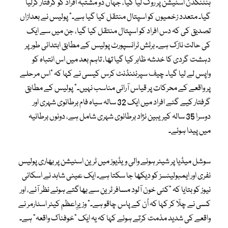
ہنٹنگڈن اسٹیشن پر روک لیا گیا، جہاں دو مشتبہ افراد کو گرفتار کرلیا
گیا۔ متعدد زخمیوں کو اسپتال منتقل کیا گیا ہے۔” پولیس نے بعدازاں
تصدیق کی کہ دس افراد کو اسپتال منتقل کیا گیا، جن میں سے ایک
کی حالت نازک ہے۔ برٹش ٹرانسپورٹ پولیس کے مطابق ابتدائی طور پر
دہشت گردی کا خدشہ ظاہر کیا گیا تھا، تاہم بعد میں اس انتباہ کو
واپس لے لیا گیا۔ چیف سپرنٹنڈنٹ کرس کیسی نے کہا کہ “اس مرحلے
پر واقعے کے محرکات پر قیاس آرائی مناسب نہیں۔” پولیس کے مطابق
گرفتار کیے گئے افراد میں ایک 32 سالہ سیاہ فام برطانوی شہری اور
دوسرا 35 سالہ کیریبین نژاد برطانوی شہری شامل ہے، دونوں برطانیہ
میں پیدا ہوئے۔
سوشل میڈیا پر شیئر ہونے والی ویڈیوز میں ٹرین اسٹیشن پر بھاری پولیس
نفری اور ایمبولینسز کو دیکھا جا سکتا ہے۔ ایک عینی شاہد نے اسکائی
نیوز کو بتایا کہ “کئی خون آلود مسافر ٹرین سے بھاگتے ہوئے نظر آئے، اور
کسی نے چلّا کر کہا کہ اُن کے پاس چاقو ہے۔” وزیرِاعظم کیئر اسٹارمر نے
واقعے کی شدید مذمت کرتے ہوئے کہا کہ یہ ایک “خوفناک واقعہ” ہے۔