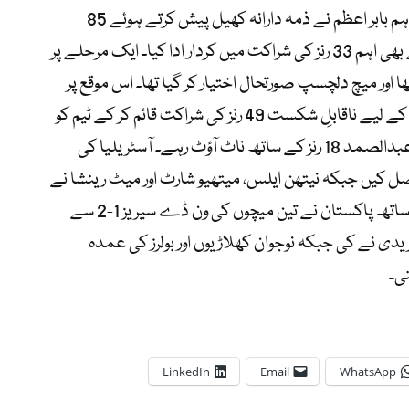
مشکل اسپن وکٹ پر بیٹنگ آسان نہ تھی، تاہم بابر اعظم نے ذمہ دارانہ کھیل پیش کرتے ہوئے 85
گیندوں پر 40 رنز بنائے۔ سلمان علی آغا نے بھی اہم 33 رنز کی شراکت میں کردار ادا کیا۔ ایک مرحلے پر
 رنز پر 6 وکٹیں ہو گیا تھا اور میچ دلچسپ صورتحال اختیار کر گیا تھا۔ اس موقع پر
شاداب خان اور عبدالصمد نے ساتویں وکٹ کے لیے ناقابلِ شکست 49 رنز کی شراکت قائم کر کے ٹیم کو
فتح سے ہمکنار کر دیا۔ شاداب خان 29 اور عبدالصمد 18 رنز کے ساتھ ناٹ آؤٹ رہے۔ آسٹریلیا کی
 کونہمین نے 3 وکٹیں حاصل کیں جبکہ نیتھن ایلس، میتھیو شارٹ اور میٹ رینشا نے
ایک، ایک کھلاڑی کو آؤٹ کیا۔ اس فتح کے ساتھ پاکستان نے تین میچوں کی ون ڈے سیریز 1-2 سے
دی نے کی جبکہ نوجوان کھلاڑیوں اور بولرز کی عمدہ
نی۔
LinkedIn
Email
WhatsApp