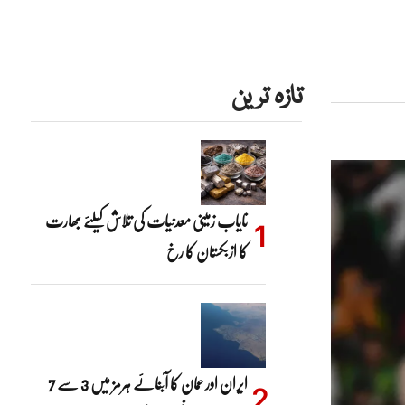
تازہ ترین
نایاب زمینی معدنیات کی تلاش کیلئے بھارت
کا ازبکستان کا رخ
ایران اور عمان کا آبنائے ہرمز میں 3 سے 7