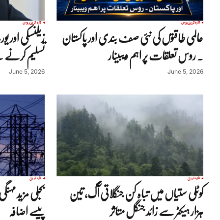
تازہ ترین
روس
تازہ ترین
روس
عالمی طاقتوں کی نئی صف بندی اور پاکستان
زیلنسکی اور یور
۔ روس تعلقات پر اہم ویبینار
تسلیم کرنے س
June 5, 2026
June 5, 2026
تازہ ترین
تازہ ترین
کوٹلی ستیاں میں تباہ کن جنگلاتی آگ، تین
ہزار ہیکٹر سے زائد جنگل متاثر
پیسے اضافہ