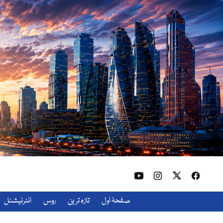
صفحۂ اول
تازہ ترین
روس
انٹرنیشنل