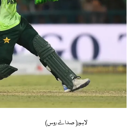
لاہور( صداۓ روس)