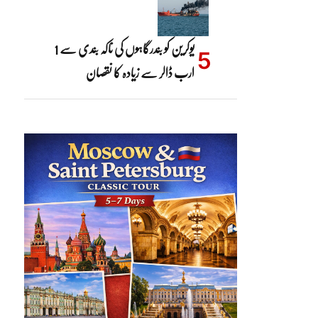
یوکرین کو بندرگاہوں کی ناکہ بندی سے 1
ارب ڈالر سے زیادہ کا نقصان