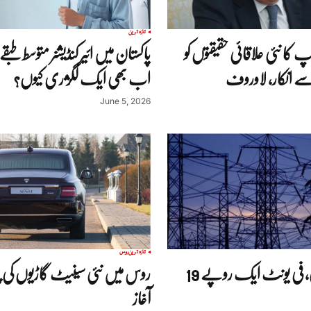
تازہ ترین
پ کا نئی علاقائی حقیقتوں کو
پاکستان میں ائیر کنڈیشنر متوسط ط
ے انکار، لاوروف
اب بھی ایک لگژری کیوں؟
June 5, 2026
تازہ ترین
روس
بجلی مزید مہنگی، فی یونٹ ایک روپے 19
روس میں نئی سینیٹ گاڑیوں کی پید
آغاز