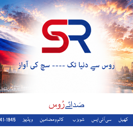
کھیل
سی آئی ایس
شوبز
کالم و مضامین
ویڈیوز
1941-1945-دوسری-جنگ