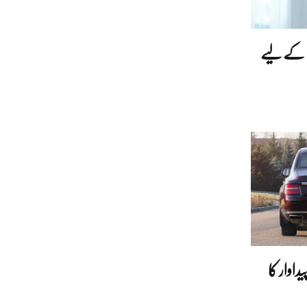
بقے کے لیے
اوار کا