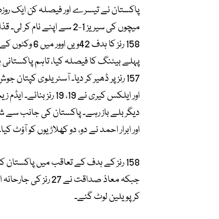
میچوں کی سیریز 1-2 سے اپنے
158 رنز کا ہدف
پہلے بیٹنگ کا فیصلہ کیا، تاہم پاکستانی بو
اور ابرار احمد نے دو، دو کھلاڑیوں کو آؤٹ
کر پویلین لوٹ گئے۔