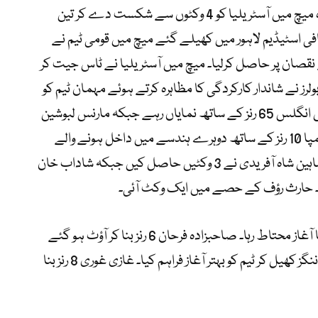
پاکستان نے تیسرے اور فیصلہ کن ایک روزہ میچ میں آسٹریلیا کو 4 وکٹوں سے شکست دے کر تین
 نام کر لی۔ قذافی اسٹیڈیم لاہور میں کھیلے گئے میچ میں قومی ٹیم نے
 42ویں اوور میں 6 وکٹوں کے نقصان پر حاصل کرلیا۔ میچ میں آسٹریلیا نے ٹاس جیت کر
لرز نے شاندار کارکردگی کا مظاہرہ کرتے ہوئے مہمان ٹیم کو
157 رنز پر ڈھیر کر دیا۔ آسٹریلوی کپتان جوش انگلس 65 رنز کے ساتھ نمایاں رہے جبکہ مارنس لبوشین
اور ایلکس کیری نے 19، 19 رنز بنائے۔ ایڈم زیمپا 10 رنز کے ساتھ دوہرے ہندسے میں داخل ہونے والے
دیگر بلے باز رہے۔ پاکستان کی جانب سے شاہین شاہ آفریدی نے 3 وکٹیں حاصل کیں جبکہ شاداب خان
 کیا۔ حارث رؤف کے حصے میں ایک وکٹ آئی۔
158 رنز کے ہدف کے تعاقب میں پاکستان کا آغاز محتاط رہا۔ صاحبزادہ فرحان 6 رنز بنا کر آؤٹ ہو گئے
جبکہ معاذ صداقت نے 27 رنز کی جارحانہ اننگز کھیل کر ٹیم کو بہتر آغاز فراہم کیا۔ غازی غوری 8 رنز بنا