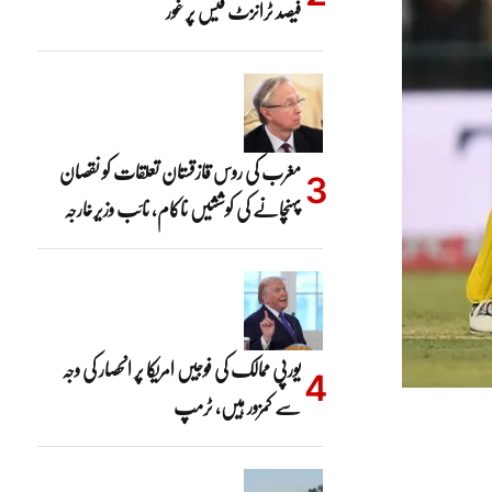
فیصد ٹرانزٹ فیس پر غور
مغرب کی روس قازقستان تعلقات کو نقصان
پہنچانے کی کوششیں ناکام، نائب وزیرخارجہ
یورپی ممالک کی فوجیں امریکا پر انحصار کی وجہ
سے کمزور ہیں، ٹرمپ