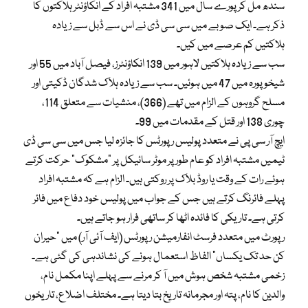
سندھ مل کر پورے سال میں 341 مشتبہ افراد کے انکاؤنٹر ہلاکتوں کا
ذکر ہے۔ ایک صوبے میں سی سی ڈی نے اس سے ڈبل سے زیادہ
ہلاکتیں کم عرصے میں کیں۔
سب سے زیادہ ہلاکتیں لاہور میں 139 انکاؤنٹرز، فیصل آباد میں 55 اور
شیخوپورہ میں 47 میں ہوئیں۔ سب سے زیادہ ہلاک شدگان ڈکیتی اور
مسلح گروہوں کے الزام میں تھے (366)، منشیات سے متعلق 114،
چوری 138 اور قتل کے مقدمات میں 99۔
ایچ آر سی پی نے متعدد پولیس رپورٹس کا جائزہ لیا جس میں سی سی ڈی
ٹیمیں مشتبہ افراد کو عام طور پر موٹر سائیکل پر “مشکوک” حرکت کرتے
ہوئے رات کے وقت یا روڈ بلاک پر روکتی ہیں۔ الزام ہے کہ مشتبہ افراد
پہلے فائرنگ کرتے ہیں جس کے جواب میں پولیس خود دفاع میں فائر
کرتی ہے۔ تاریکی کا فائدہ اٹھا کر ساتھی فرار ہو جاتے ہیں۔
رپورٹ میں متعدد فرسٹ انفارمیشن رپورٹس (ایف آئی آر) میں “حیران
کن حد تک یکساں” الفاظ استعمال ہونے کی نشاندہی کی گئی ہے۔
زخمی مشتبہ شخص ہوش میں آ کر مرنے سے پہلے اپنا مکمل نام،
والدین کا نام، پتہ اور مجرمانہ تاریخ بتا دیتا ہے۔ مختلف اضلاع، تاریخوں