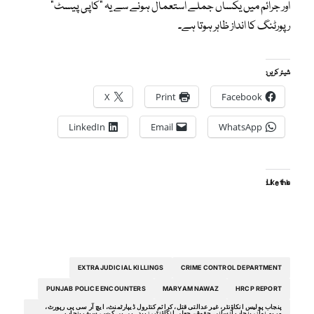
اور جرائم میں یکساں جملے استعمال ہونے سے یہ “کاپی پیسٹ”
رپورٹنگ کا انداز ظاہر ہوتا ہے۔
شیئر کریں:
X
Print
Facebook
LinkedIn
Email
WhatsApp
Like this:
EXTRAJUDICIAL KILLINGS
CRIME CONTROL DEPARTMENT
PUNJAB POLICE ENCOUNTERS
MARYAM NAWAZ
HRCP REPORT
پنجاب پولیس انکاؤنٹر، غیر عدالتی قتل، کرائم کنٹرول ڈیپارٹمنٹ، ایچ آر سی پی رپورٹ،
مریم نواز، پنجاب انسانی حقوق، جعلی انکاؤنٹر، زبیدہ بی بی کیس، سیف پنجاب