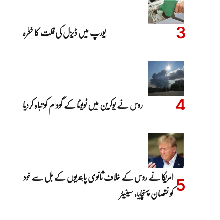
یورپ میں ڈیزل کی قلت کا خطرہ
روس نے یوکرین میں ٹویوٹا کے گودام کو تباہ کردیا
امریکا نے روس کے خلاف ثانوی پابندیوں کے بل سے خود
کو نقصان پہنچایا، سینیٹر