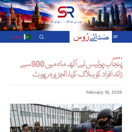
Urdu
▼
تازہ ترین
پنجاب پولیس نے آٹھ ماہ میں 900 سے
زائد افراد کو ہلاک کیا، الجزیرہ رپورٹ
February 18, 2026