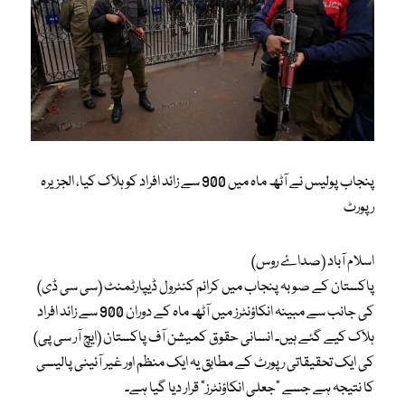
پنجاب پولیس نے آٹھ ماہ میں 900 سے زائد افراد کو ہلاک کیا، الجزیرہ
رپورٹ
اسلام آباد (صداۓ روس)
پاکستان کے صوبہ پنجاب میں کرائم کنٹرول ڈیپارٹمنٹ (سی سی ڈی)
کی جانب سے مبینہ انکاؤنٹرز میں آٹھ ماہ کے دوران 900 سے زائد افراد
ہلاک کیے گئے ہیں۔ انسانی حقوق کمیشن آف پاکستان (ایچ آر سی پی)
کی ایک تحقیقاتی رپورٹ کے مطابق یہ ایک منظم اور غیر آئینی پالیسی
کا نتیجہ ہے جسے “جعلی انکاؤنٹرز” قرار دیا گیا ہے۔