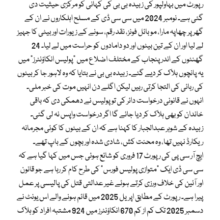
رپورٹ میں بہاولپور کی زبیدہ بی بی کی کہانی کو مرکزی حیثیت دی
گئی ہے۔ نومبر 2024 میں سی سی ڈی کے مسلح اہلکاروں نے ان کے
گھر پر چھاپہ مارا، موبائل فونز، نقد رقم، سونے کے زیورات اور بیٹی کا جہیز
لے لیا اور ان کے تین بیٹوں اور دو دامادوں کو حراست میں لے لیا۔ 24
گھنٹوں کے اندر پنجاب کے مختلف اضلاع میں “پولیس انکاؤنٹرز” میں
یہ پانچوں ہلاک کر دیے گئے۔ زبیدہ بی بی نے بتایا کہ وہ لاہور جا کر بیٹوں
کی رہائی کی التجا کرتی رہیں لیکن اگلے دن انہیں موت کی خبر ملی۔
انہوں نے قانونی درخواست دائر کی تو پولیس نے دھمکی دی کہ باقی
خاندان کو بھی ہلاک کر دیا جائے گا اگر درخواست واپس نہ لی گئی۔
زبیدہ کے شوہر عبدالجبار کا کہنا ہے کہ ان کے بیٹوں کا کوئی مجرمانہ
ریکارڈ نہیں تھا، وہ محنت کش، شادی شدہ اور بچوں کے باپ تھے۔
ایچ آر سی پی کی رپورٹ 17 فروری کو شائع ہوئی جس میں کہا گیا ہے کہ
سی سی ڈی ایک “متوازی پولیس فورس” کی طرح کام کر رہا ہے جو قانون
اور آئین کی خلاف ورزی کرتے ہوئے غیر عدالتی قتل کی پالیسی پر عمل
پیرا ہے۔ رپورٹ کے مطابق اپریل 2025 میں قائم ہونے والے اس یونٹ نے
دسمبر 2025 تک کم از کم 670 انکاؤنٹرز میں 924 مشتبہ افراد کو ہلاک