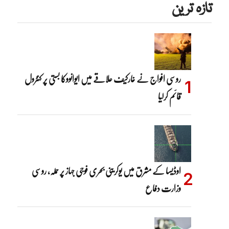
تازہ ترین
روسی افواج نے خارکیف علاقے میں ایوانووکا بستی پر کنٹرول
قائم کرلیا
اوڈیسا کے مشرق میں یوکرینی بحری فوجی جہاز پر حملہ، روسی
وزارت دفاع