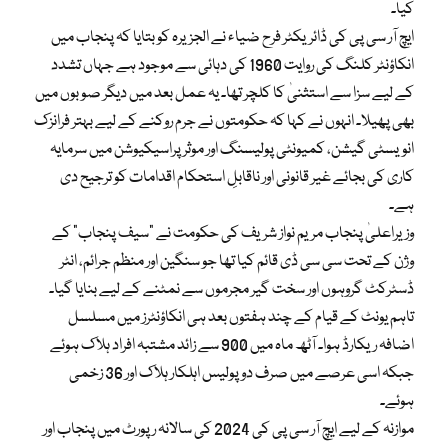
کیا۔
ایچ آر سی پی کی ڈائریکٹر فرح ضیاء نے الجزیرہ کو بتایا کہ پنجاب میں
انکاؤنٹر کلنگ کی روایت 1960 کی دہائی سے موجود ہے جہاں تشدد
کے لیے سزا سے استثنیٰ کا کلچر تھا۔ یہ عمل بعد میں دیگر صوبوں میں
بھی پھیلا۔ انہوں نے کہا کہ حکومتوں نے جرم روکنے کے لیے بہتر فرانزک
انویسٹی گیشن، کمیونٹی پولیسنگ اور موثر پراسیکیوشن میں سرمایہ
کاری کی بجائے غیر قانونی اور ناقابلِ استحکام اقدامات کو ترجیح دی
ہے۔
وزیراعلیٰ پنجاب مریم نواز شریف کی حکومت نے “سیف پنجاب” کے
وژن کے تحت سی سی ڈی قائم کیا تھا جو سنگین اور منظم جرائم، انٹر
ڈسٹرکٹ گروہوں اور سخت گیر مجرموں سے نمٹنے کے لیے بنایا گیا۔
تاہم یونٹ کے قیام کے چند ہفتوں بعد ہی انکاؤنٹرز میں مسلسل
اضافہ ریکارڈ ہوا۔ آٹھ ماہ میں 900 سے زائد مشتبہ افراد ہلاک ہوئے
جبکہ اسی عرصے میں صرف دو پولیس اہلکار ہلاک اور 36 زخمی
ہوئے۔
موازنہ کے لیے ایچ آر سی پی کی 2024 کی سالانہ رپورٹ میں پنجاب اور