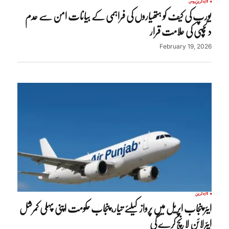
تازہ ترین
روس
یورپ کی کیف کو ہتھیاروں کی فراہمی کے بیانات امن سے عدم
دلچسپی کی علامت قرار
February 19, 2026
تازہ ترین
ایئر پنجاب اپریل میں پرواز کیلئے تیار، پنجاب حکومت اپنی پہلی کمرشل
ایئرلائن لانچ کرے گی