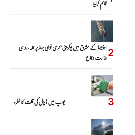
قائم کرلیا
اوڈیسا کے مشرق میں یوکرینی بحری فوجی جہاز پر حملہ، روسی
وزارت دفاع
یورپ میں ڈیزل کی قلت کا خطرہ