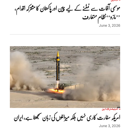
تازہ ترین
موسمی آفات سے نمٹنے کے لیے چین اور پاکستان کا مشترکہ اقدام،
’’مازو‘‘ نظام متعارف
June 3, 2026
انٹرنیشنل
تازہ ترین
امریکہ سفارت کاری نہیں بلکہ میزائلوں کی زبان سمجھتا ہے، ایران
June 3, 2026