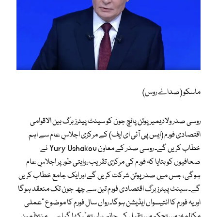
ماسکو (صداۓ روس)
روسی صدر ولادیمیر پوتن پانچ جون کو سینٹ پیٹرزبرگ بین الاقوامی
اقتصادی فورم (ایس پی آئی ای ایف) کے مرکزی اجلاسِ عام سے اہم
خطاب کریں گے۔ روسی صدر کے معاون Yury Ushakov نے
صحافیوں کو بتایا کہ فورم کی مرکزی تقریب روایتی طور پر اجلاسِ عام
ہوگی، جس میں صدر پوتن شرکت کریں گے اور ایک جامع خطاب کریں
گے۔ سینٹ پیٹرزبرگ اقتصادی فورم تین سے چھ جون تک منعقد ہوگا
اور یہ فورم کا انتیسواں ایڈیشن ہوگا۔ رواں سال فورم کا موضوع “عملی
مکالمہ: مستحکم مستقبل کی جانب راستہ” رکھا گیا ہے۔ منتظمین