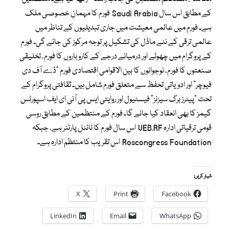
کے مطابق اس سال Saudi Arabia فورم کا مہمانِ خصوصی ملک
ہے۔ فورم میں عالمی معیشت میں جاری تبدیلیوں کے تناظر میں
عالمی ترقی کے نئے ماڈل کی تشکیل پر توجہ مرکوز کی جائے گی۔ فورم
کے پروگرام میں چھوٹے اور درمیانے درجے کے کاروباروں کا فورم، تخلیقی
صنعتوں کا فورم، نوجوانوں کا بین الاقوامی اقتصادی فورم “ڈے آف دی
فیوچر” اور ادویاتی تحفظ سے متعلق فورم شامل ہیں۔ ثقافتی پروگرام کے
تحت “پیٹرزبرگ سیزنز” فیسٹیول اور روایتی ایس پی آئی ای ایف اسپورٹس
گیمز کا بھی انعقاد کیا جائے گا۔ فورم کے منتظمین کے مطابق روسی
قومی ترقیاتی ادارہ VEB.RF اس سال فورم کا ٹائٹل پارٹنر ہے، جبکہ
Roscongress Foundation اس تقریب کا منتظم ادارہ ہے۔
شیئر کریں:
X
Print
Facebook
LinkedIn
Email
WhatsApp