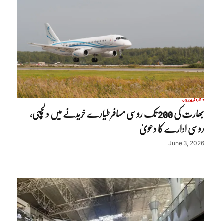
تازہ ترین
روس
بھارت کی 200 تک روسی مسافر طیارے خریدنے میں دلچسپی،
روسی ادارے کا دعویٰ
June 3, 2026