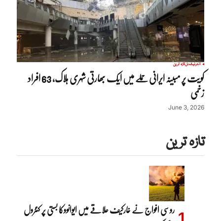
انٹرنیشنل
تازہ ترین
کویت پر مبینہ ایرانی حملے میں ایک بھارتی شہری ہلاک، 63 افراد
زخمی
June 3, 2026
تازہ ترین
روسی افواج نے خارکیف علاقے میں ایوانووکا بستی پر کنٹرول