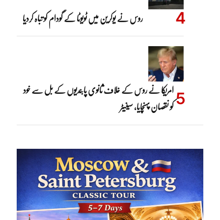
روس نے یوکرین میں ٹویوٹا کے گودام کو تباہ کردیا
امریکا نے روس کے خلاف ثانوی پابندیوں کے بل سے خود
کو نقصان پہنچایا، سینیٹر