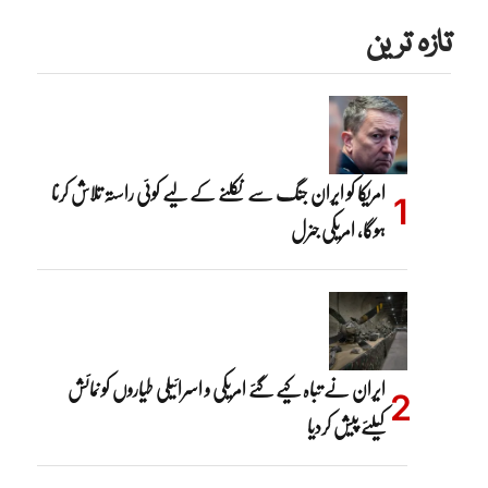
تازہ ترین
امریکا کو ایران جنگ سے نکلنے کے لیے کوئی راستہ تلاش کرنا
ہوگا، امریکی جنرل
ایران نے تباہ کیے گئے امریکی و اسرائیلی طیاروں کو نمائش
کیلئے پیش کردیا