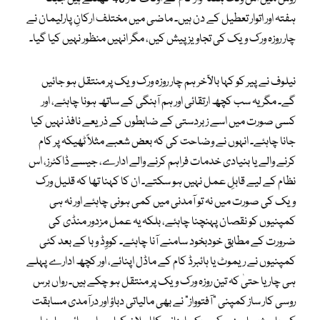
ہفتہ اور اتوار تعطیل کے دن ہیں۔ ماضی میں مختلف ارکانِ پارلیمان نے
چار روزہ ورک ویک کی تجاویز پیش کیں، مگر انہیں منظور نہیں کیا گیا۔
نیلوف نے پیر کو کہا بالآخر ہم چار روزہ ورک ویک پر منتقل ہو جائیں
گے۔ مگر یہ سب کچھ ارتقائی اور ہم آہنگی کے ساتھ ہونا چاہئے، اور
کسی صورت میں اسے زبردستی کے ضابطوں کے ذریعے نافذ نہیں کیا
جانا چاہئے۔ انہوں نے وضاحت کی کہ بعض شعبے مثلاً ٹھیکہ پر کام
کرنے والے یا بنیادی خدمات فراہم کرنے والے ادارے، جیسے ڈاکٹرز، اس
نظام کے لیے قابلِ عمل نہیں ہو سکتے۔ ان کا کہنا تھا کہ قلیل ورک
ویک کی صورت میں نہ تو آمدنی میں کمی ہونی چاہئے اور نہ ہی
کمپنیوں کو نقصان پہنچنا چاہئے، بلکہ یہ عمل مزدور منڈی کی
ضرورت کے مطابق خودبخود سامنے آنا چاہئے۔ کووِڈ وبا کے بعد کئی
کمپنیوں نے ریموٹ یا ہائبرڈ کام کے ماڈل اپنائے، اور کچھ ادارے پہلے
ہی چار یا حتیٰ کہ تین روزہ ورک ویک پر منتقل ہو چکے ہیں۔ رواں برس
روسی کار ساز کمپنی “آفتوواز” نے بھی مالیاتی دباؤ اور درآمدی مسابقت