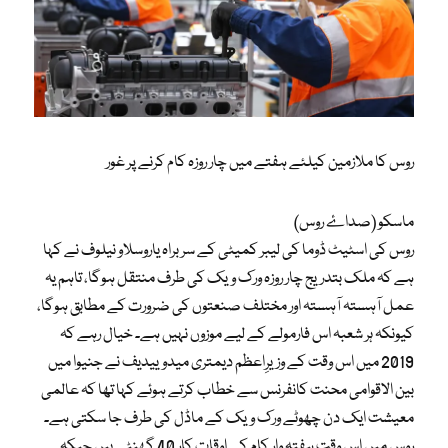
روس کا ملازمین کیلئے ہفتے میں چار روزہ کام کرنے پر غور
ماسکو (صداۓ روس)
روس کی اسٹیٹ ڈوما کی لیبر کمیٹی کے سربراہ یاروسلاو نیلوف نے کہا
ہے کہ ملک بتدریج چار روزہ ورک ویک کی طرف منتقل ہوگا، تاہم یہ
عمل آہستہ آہستہ اور مختلف صنعتوں کی ضرورت کے مطابق ہوگا،
کیونکہ ہر شعبہ اس فارمولے کے لیے موزوں نہیں ہے۔ خیال رہے کہ
2019 میں اس وقت کے وزیرِاعظم دیمتری میدوییدیف نے جنیوا میں
بین الاقوامی محنت کانفرنس سے خطاب کرتے ہوئے کہا تھا کہ عالمی
معیشت ایک دن چھوٹے ورک ویک کے ماڈل کی طرف جا سکتی ہے۔
روس میں اس وقت ہفتہ وار کام کے اوقات کار 40 گھنٹے ہیں جبکہ