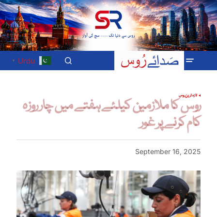
Urdu
▼
تازہ ترین
روس
روس کا ملازمین کیلئے ہفتے میں چار روزہ
کام کرنے پر غور
September 16, 2025