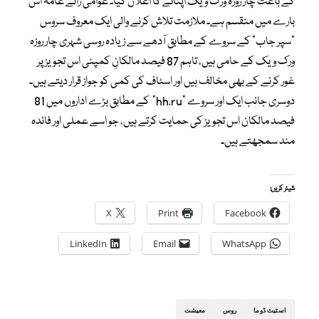
کے باعث چار روزہ ورک ویک اپنانے کا اعلان کیا۔ عوامی رائے عامہ اس
بارے میں منقسم ہے۔ ملازمت تلاش کرنے والی ایک معروف سروس
“سپر جاب” کے سروے کے مطابق آدھے سے زیادہ روسی شہری چار روزہ
ورک ویک کے حامی ہیں، تاہم 87 فیصد مالکانِ کمپنی اس تجویز پر
غور کرنے کے بھی مخالف ہیں اور اسٹاف کی کمی کو جواز قرار دیتے ہیں۔
دوسری جانب ایک اور سروے “hh.ru” کے مطابق بڑے اداروں میں 81
فیصد مالکان اس تجویز کی حمایت کرتے ہیں، جو اسے عملی اور فائدہ
مند سمجھتے ہیں۔
شیئر کریں:
X
Print
Facebook
LinkedIn
Email
WhatsApp
اسٹیٹ ڈوما
روس
معیشت