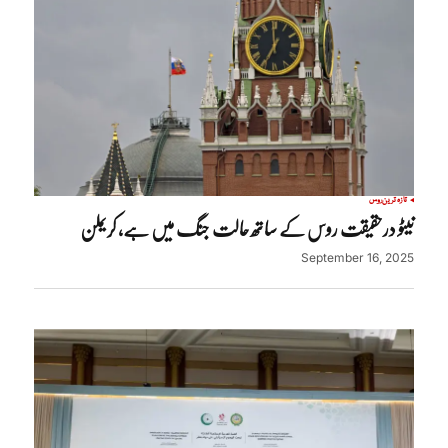
تازہ ترین
روس
نیٹو درحقیقت روس کے ساتھ حالت جنگ میں ہے، کریملن
September 16, 2025