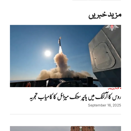
مزید خبریں
تازہ ترین
روس
روس کا آرکٹک میں ہائپر سونک میزائل کا کامیاب تجربہ
September 16, 2025