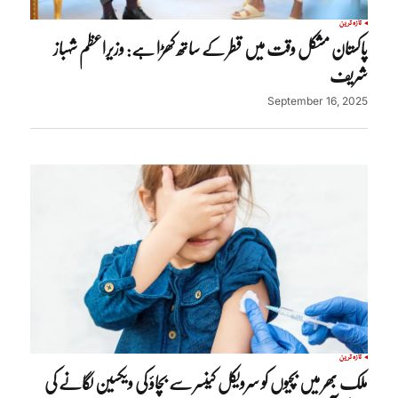
تازہ ترین
پاکستان مشکل وقت میں قطر کے ساتھ کھڑا ہے: وزیراعظم شہباز
شریف
September 16, 2025
تازہ ترین
ملک بھر میں بچیوں کو سرویکل کینسر سے بچاؤ کی ویکسین لگانے کی