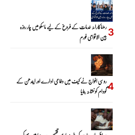
رضاکارانہ خدمات کے فروغ کے لیے ماسکو میں چار روزہ
بین الاقوامی فورم
روسی افواج نے کیف میں دفاعی ادارے اور ایندھن کے
گودام کو نشانہ بنایا