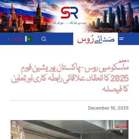
Urdu
▼
تازہ ترین
ماسکو میں روس–پاکستان یوریشین فورم
2025 کا انعقاد، علاقائی رابطہ کاری اور تعاون
کا فیصلہ
December 16, 2025