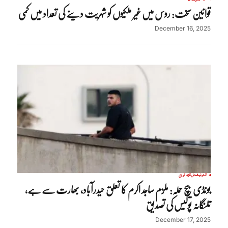
قوانین سخت: روس میں غیر ملکیوں کو شہریت دینے کی تعداد میں کمی
December 16, 2025
انٹرنیشنل
تازہ ترین
بونڈی بیچ حملہ: ملزم ساجد اکرم کا تعلق حیدرآباد، بھارت سے ہے،
تلنگانہ پولیس کی تصدیق
December 17, 2025