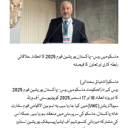
ماسکو میں روس–پاکستان یوریشین فورم 2025 کا انعقاد، علاقائی
رابطہ کاری اور تعاون کا فیصلہ
ماسکو (اشتیاق ہمدانی)
روس کے دارالحکومت ماسکو میں روس–پاکستان یوریشین فورم 2025
کا دو روزہ انعقاد 16 اور 17 دسمبر 2025 کو یونیورسٹی آف ورلڈ
سیولائزیشن (UWC) میں کیا جا رہا ہے۔ یہ اہم بین الاقوامی فورم سفارت
خانہ پاکستان، ماسکو کی سرپرستی میں منعقد ہو رہا ہے، جبکہ اس
کی مشترکہ میزبانی کنسورشیم آف ایشیا پیسیفک یوریشین اسٹڈیز