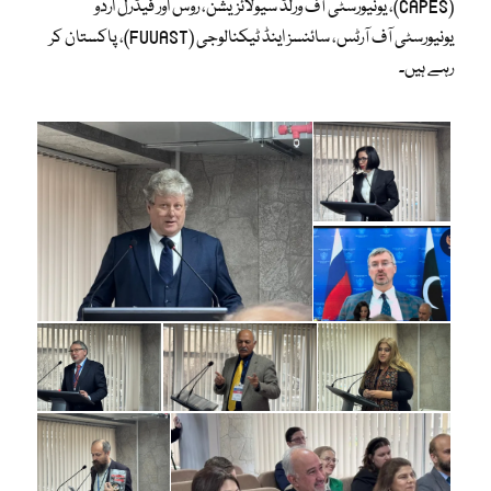
(CAPES)، یونیورسٹی آف ورلڈ سیولائزیشن، روس اور فیڈرل اردو
یونیورسٹی آف آرٹس، سائنسز اینڈ ٹیکنالوجی (FUUAST)، پاکستان کر
رہے ہیں۔