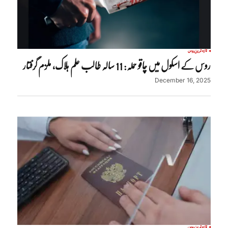
تازہ ترین
روس
روس کے اسکول میں چاقو حملہ: 11 سالہ طالب علم ہلاک، ملزم گرفتار
December 16, 2025
تازہ ترین
روس