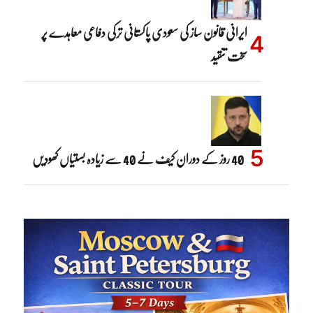
ایرانی قانون ساز کی سعودی پاکستانی ترکی دفاعی معاہدے پر
سخت تنقید
40 روز کے دوران کیف نے 40 سے زیادہ بستیاں کھودیں