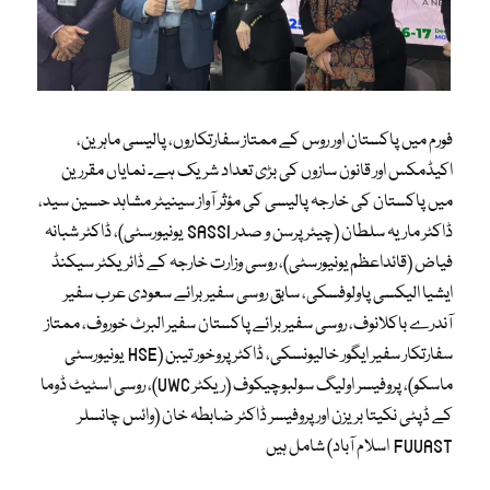
فورم میں پاکستان اور روس کے ممتاز سفارتکاروں، پالیسی ماہرین،
اکیڈمکس اور قانون سازوں کی بڑی تعداد شریک ہے۔ نمایاں مقررین
میں پاکستان کی خارجہ پالیسی کی مؤثر آواز سینیٹر مشاہد حسین سید،
ڈاکٹر ماریہ سلطان (چیئرپرسن و صدر SASSI یونیورسٹی)، ڈاکٹر شبانہ
فیاض (قائداعظم یونیورسٹی)، روسی وزارت خارجہ کے ڈائریکٹر سیکنڈ
ایشیا الیکسی پاولوفسکی، سابق روسی سفیر برائے سعودی عرب سفیر
آندرے باکلانوف، روسی سفیر برائے پاکستان سفیر البرٹ خوروف، ممتاز
سفارتکار سفیر ایگور خالیونسکی، ڈاکٹر پروخور تیبن (HSE یونیورسٹی
ماسکو)، پروفیسر اولیگ سولبوچیکوف (ریکٹر UWC)، روسی اسٹیٹ ڈوما
کے ڈپٹی نکیتا بریزن اور پروفیسر ڈاکٹر ضابطہ خان (وائس چانسلر
FUUAST اسلام آباد) شامل ہیں