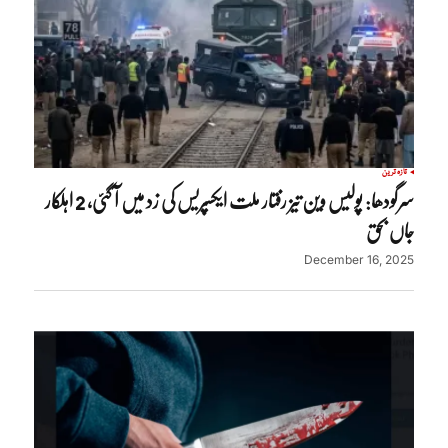
تازہ ترین
سرگودھا: پولیس وین تیز رفتار ملت ایکسپریس کی زد میں آ گئی، 2 اہلکار
جاں بحق
December 16, 2025