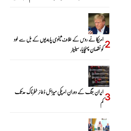
امریکا نے روس کے خلاف ثانوی پابندیوں کے بل سے خود
کو نقصان پہنچایا، سینیٹر
ایران جنگ کے دوران امریکی میزائل ذخائر خطرناک حد تک
کم