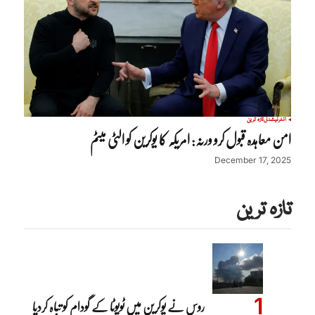
انٹرنیشنل
تازہ ترین
امن معاہدہ قبول کرو ورنہ: امریکہ کا یوکرین کو الٹی میٹم
December 17, 2025
تازہ ترین
روس نے یوکرین میں ٹویوٹا کے گودام کو تباہ کردیا