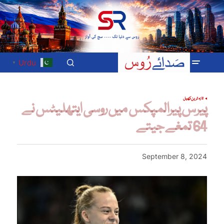
Urdu
▼
تازہ ترین
کھیل
پیرس پیرالمپکس میں روسی ایتھلیٹس نے
64 تمغے جیتے
September 8, 2024