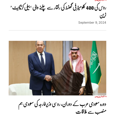
روس کی 400 کلومیٹر فی گھنٹہ کی رفتار سے چلنے والی ‘بیلی کریچیٹ’
ٹرین
September 9, 2024
تازہ ترین
روس
دورہ سعودی عرب کے دوران، روسی وزیرخارجہ کی سعودی ہم
منصب سے ملاقات