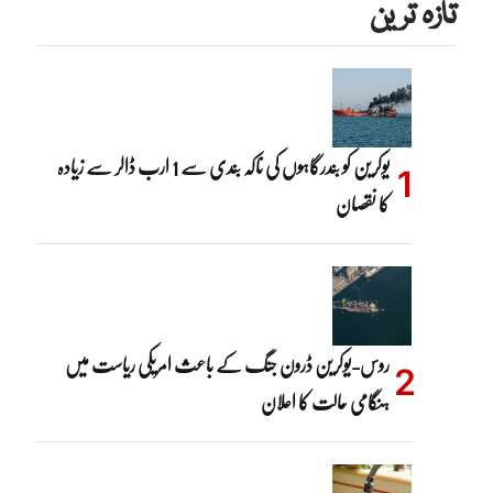
تازہ ترین
یوکرین کو بندرگاہوں کی ناکہ بندی سے 1 ارب ڈالر سے زیادہ
کا نقصان
روس-یوکرین ڈرون جنگ کے باعث امریکی ریاست میں
ہنگامی حالت کا اعلان