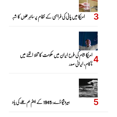
امریکا میں پانی کی فراہمی کے نظام پر سائبر حملوں کا شبہ
امریکا شام کی طرح ایران میں حکومت کا تختہ الٹنے میں
ناکام، ایرانی صدر
ہیروشیما ڈے: 1945 کے ایٹم بم حملے کی یاد