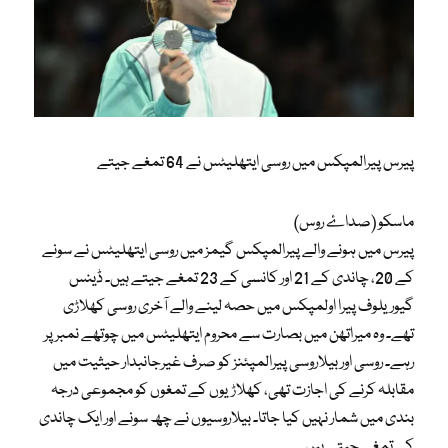
پیرس پیرالمپکس میں روسی ایتھلیٹس نے 64 تمغے جیتے
ماسکو (صداۓ روس)
پیرس میں ہونے والے پیرالمپکس گیمز میں روسی ایتھلیٹس نے سونے
کے 20، چاندی کے 21 اور کانسی کے 23 تمغے جیتے ہیں۔ ڈینس
گیوریلوف پیرا اولمپکس میں حصہ لینے والے آخری روسی کھلاڑی
تھے۔ وہ میراتھن میں بصارت سے محروم ایتھلیٹس میں چوتھے نمبر پر
رہے۔ روسی اور بیلاروسی پیرالمپئنز کو صرف غیرجانبدار حیثیت میں
مقابلہ کرنے کی اجازت تھی، کھلاڑیوں کے تمغوں کو مجموعی درجہ
بندی میں شمار نہیں کیا جاتا۔ بیلاروسیوں نے چھ سونے اور ایک چاندی
کے تمغے جیتے ہیں۔