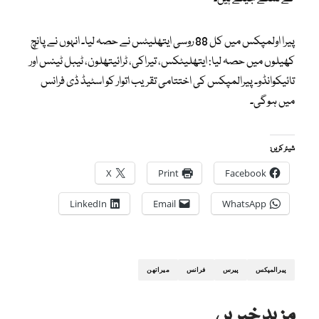
پیرا اولمپکس میں کل 88 روسی ایتھلیٹس نے حصہ لیا۔ انہوں نے پانچ
کھیلوں میں حصہ لیا: ایتھلیٹکس، تیراکی، ٹرائیتھلون، ٹیبل ٹینس اور
تائیکوانڈو۔ پیرالمپکس کی اختتامی تقریب اتوار کو اسٹیڈ ڈی فرانس
میں ہوگی۔
شیئر کریں:
X
Print
Facebook
LinkedIn
Email
WhatsApp
پیرالمپکس
پیرس
فرانس
میراتھن
مزید خبریں