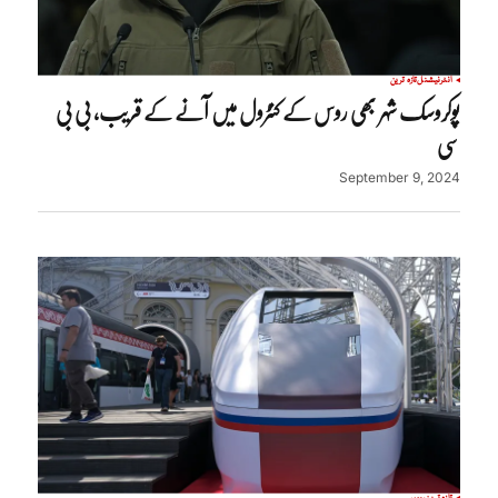
انٹرنیشنل
تازہ ترین
پوکروسک شہر بھی روس کے کنٹرول میں آنے کے قریب، بی بی
سی
September 9, 2024
تازہ ترین
روس