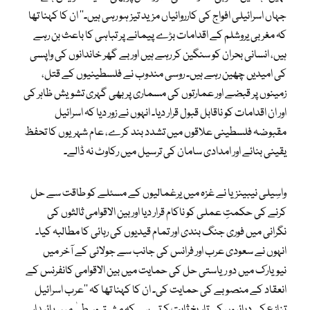
جہاں اسرائیلی افواج کی کارروائیاں مزید تیز ہو رہی ہیں۔‘‘ ان کا کہنا تھا
کہ مغربی یروشلم کے اقدامات بڑے پیمانے پر تباہی کا باعث بن رہے
ہیں، انسانی بحران کو سنگین کر رہے ہیں اور بے گھر خاندانوں کی واپسی
کی امیدیں چھین رہے ہیں۔ روسی مندوب نے فلسطینیوں کے قتل،
زمینوں پر قبضے اور عمارتوں کی مسماری پر بھی گہری تشویش ظاہر کی
اور ان اقدامات کو ناقابل قبول قرار دیا۔ انہوں نے زور دیا کہ اسرائیل
مقبوضہ فلسطینی علاقوں میں تشدد بند کرے، عام شہریوں کا تحفظ
یقینی بنائے اور امدادی سامان کی ترسیل میں رکاوٹ نہ ڈالے۔
واسِیلی نیبینزیا نے غزہ میں یرغمالیوں کے مسئلے کو طاقت سے حل
کرنے کی حکمتِ عملی کو ناکام قرار دیا اور بین الاقوامی ثالثوں کی
نگرانی میں فوری جنگ بندی اور تمام قیدیوں کی رہائی کا مطالبہ کیا۔
انہوں نے سعودی عرب اور فرانس کی جانب سے جولائی کے آخر میں
نیویارک میں دو ریاستی حل کی حمایت میں بین الاقوامی کانفرنس کے
انعقاد کے منصوبے کی حمایت کی۔ ان کا کہنا تھا کہ ’’عرب اسرائیل
تنازع کی دہائیوں کی تاریخ ثابت کرتی ہے کہ مشرق وسطیٰ میں پائیدار