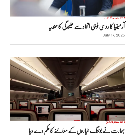
تازہ ترین
سی آئی ایس
آرمینیا کا روسی فوجی اتحاد سے علیحدگی کا عندیہ
July 17, 2025
انٹرنیشنل
تازہ ترین
بھارت نے بوئنگ طیاروں کے معائنے کا حکم دے دیا