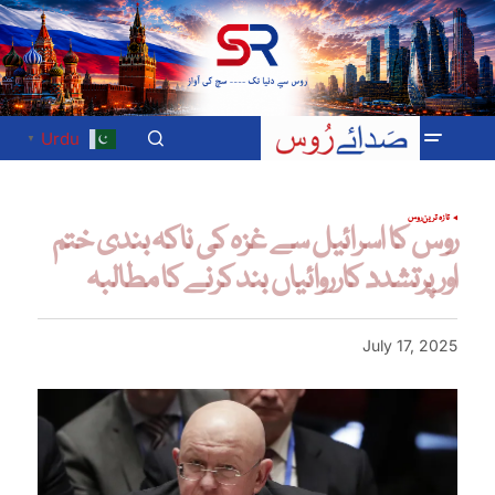
Urdu
▼
تازہ ترین
روس
روس کا اسرائیل سے غزہ کی ناکہ بندی ختم
اور پرتشدد کارروائیاں بند کرنے کا مطالبہ
July 17, 2025