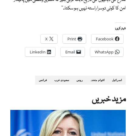
امن کا کوئی دوسرا راستہ نہیں ہو سکتا۔‘‘
شیئر کریں:
X
Print
Facebook
LinkedIn
Email
WhatsApp
اسرائیل
اقوام متحدہ
روس
سعودی عرب
فرانس
مزید خبریں