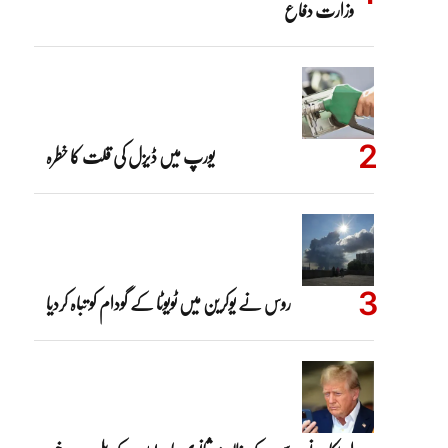
وزارت دفاع
یورپ میں ڈیزل کی قلت کا خطرہ
روس نے یوکرین میں ٹویوٹا کے گودام کو تباہ کردیا