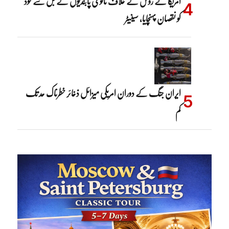
امریکا نے روس کے خلاف ثانوی پابندیوں کے بل سے خود
کو نقصان پہنچایا، سینیٹر
ایران جنگ کے دوران امریکی میزائل ذخائر خطرناک حد تک
کم