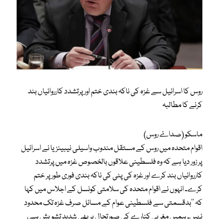
روس کا اسرائیل سے غزہ کی ناکہ بندی ختم اور پرتشدد کارروائیاں بند
کرنے کا مطالبہ
ماسکو (صداۓ روس)
اقوام متحدہ میں روس کے مستقل مندوب واسیلی نیبینزیا نے اسرائیل
پر زور دیا ہے کہ وہ فلسطینی علاقوں بالخصوص غزہ میں پرتشدد
کارروائیاں بند کرے اور غزہ کی پٹی کی ناکہ بندی فوری طور پر ختم
کرے۔ انہوں نے اقوام متحدہ کی سلامتی کونسل کے اجلاس میں کہا
کہ ’’بدقسمتی سے فلسطینی عوام کے مسائل صرف غزہ تک محدود
نہیں۔ ہمیں مغربی کنارے کی صورتحال پر بھی شدید تشویش ہے،