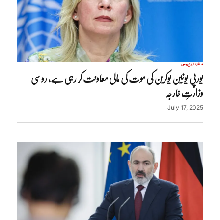
تازہ ترین
روس
یورپی یونین یوکرین کی موت کی مالی معاونت کر رہی ہے، روسی
وزارتِ خارجہ
July 17, 2025