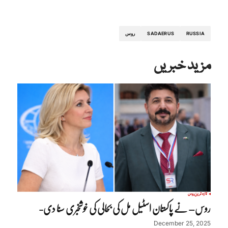
RUSSIA
SADAERUS
روس
مزید خبریں
تازہ ترین
روس
روس– نے پاکستان اسٹیل مل کی بحالی کی خوشخبری سنا دی-
December 25, 2025