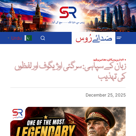
Urdu
▼
تازہ ترین
روس
کالم و مضامین
ویڈیوز
زبان کے سپاہی: سرگئی اوژیگوف اور لفظوں
کی تہذیب
December 25, 2025