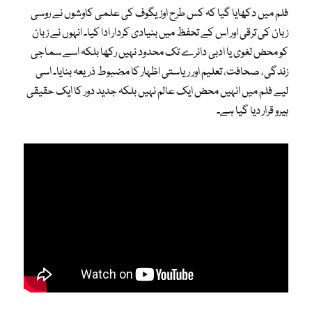
فلم میں دکھایا گیا کہ کس طرح اوزیگوف کی علمی کاوشوں نے روسی
زبان کی ترقی اور اس کے تحفظ میں بنیادی کردار ادا کیا۔ انہوں نے زبان
کو محض لغوی یا ادبی دائرے تک محدود نہیں رکھا بلکہ اسے سماجی
زندگی، صحافت، تعلیم اور ریاستی اظہار کا مضبوط ذریعہ بنایا۔ اسی
لیے فلم میں انہیں محض ایک عالم نہیں بلکہ جدید دور کا ایک حقیقی
ہیرو قرار دیا گیا ہے۔