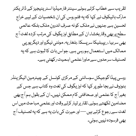
تقریب سے خطاب کرتے ہوئے سینٹر فار میڈیا اسٹریٹیجیز کے ڈائریکٹر
مارک بائیکوف نے کہا کہ یہ فلم روس کی ان شخصیات کے لیے خراجِ
تحسین ہے جنہوں نے ملک کو نہ صرف اندرونِ ملک بلکہ عالمی
سطح پر بھی وقار بخشا۔ ان کے مطابق اوزیگوف کی مرتب کردہ لغت آج
بھی سربیا، ریپبلیکا سرپسکا، بلغاریہ، مونٹی نیگرو اور دیگر یورپی
ممالک میں استعمال ہو رہی ہے، جو اس بات کا ثبوت ہے کہ یہ
تصنیف سرحدوں سے ماورا علمی اہمیت رکھتی ہے۔
روسی پیڈاگوجیکل سوسائٹی کے مرکزی کونسل کے چیئرمین الیگزینڈر
بٹوزوف نے بجا طور پر کہا کہ اوزیگوف کی لغت وہ کتاب ہے جس کے
بغیر آج کا علمی اور صحافتی کام ممکن نہیں۔ ان کے بقول ہم آج بھی
مضامین لکھتے ہوئے، تقاریر تیار کرتے وقت اور علمی مباحث میں اس
لغت سے رجوع کرتے ہیں — اور حیرت کی بات یہ ہے کہ یہ تصنیف آج
بھی فرسودہ نہیں ہوئی۔