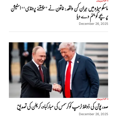
تازہ ترین
روس
ماسکو میٹرو میں حیران کن واقعہ: خاتون نے ’’چستئے پرونڈی‘‘ اسٹیشن
پر بچے کو جنم دے دیا
December 26, 2025
تازہ ترین
روس
صدر پوتن کی ڈونلڈ ٹرمپ کو کرسمس کی مبارکباد، کریملن کی تصدیق
December 26, 2025