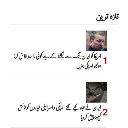
تازہ ترین
امریکا کو ایران جنگ سے نکلنے کے لیے کوئی راستہ تلاش کرنا
ہوگا، امریکی جنرل
ایران نے تباہ کیے گئے امریکی و اسرائیلی طیاروں کو نمائش
کیلئے پیش کردیا