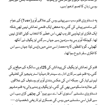
روسی زبان کا تصور ادھورا ہے۔
یہ دستاویزی فلم سب سے پہلے روس کے علاقے تُوَیر (Tver) کے عوام
کے سامنے پیش کی گئی۔ یہ محض ایک فلمی نمائش نہیں تھی بلکہ
ایک فکری اور تہذیبی تقریب تھی۔ اس خطے کا انتخاب کوئی اتفاق نہیں
تھا، کیونکہ تُوَیر ہی وہ سرزمین ہے جہاں سرگئی اوزیگوف نے آنکھ
کھولی۔ گویا لفظوں کا یہ معمار اسی مٹی میں واپس لوٹا جہاں سے اس
کا فکری سفر شروع ہوا تھا۔
فلم کی نمائش اوزیگوف کی پیدائش کی 125ویں سالگرہ کے موقع پر کی
گئی۔ یہ فلم غیر سرکاری ادارے سینٹر فار میڈیا اسٹریٹیجیز کی تخلیقی
ٹیم نے تیار کی، جبکہ اس کی عکس بندی تُوَیر اور روستوف کے علاقوں
کے علاوہ ماسکو میں بھی کی گئی۔ اوزیگوف پر بننے والی یہ فلم مشہور
دستاویزی سلسلے “اسٹوری آف اے سپر ہیرو” کی چوتھی کڑی ہے۔ اس
سے قبل اسی سلسلے میں روس کی عسکری اور تاریخی شخصیات —