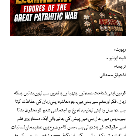
رپورٹ:
الینا ایوانووا-
ترجمہ:
اشتیاق ہمدانی
قومیں اپنی شناخت عمارتوں، ہتھیاروں یا نعروں سے نہیں بناتیں، بلکہ
زبان، فکر اور علم سے بنتی ہیں۔ جو معاشرہ اپنی زبان کی حفاظت کرتا
ہے، دراصل وہ اپنی تہذیب، تاریخ اور اجتماعی شعور کو محفوظ بناتا
ہے۔ روس میں حال ہی میں پیش کی جانے والی ایک دستاویزی فلم
اسی حقیقت کی یاد دہانی ہے، جس کا موضوع ہیں عظیم ماہرِ لسانیات
اور لغت مرتب کرنے والے سرگئی اوزیگوف — وہ شخصیت جس کے بغیر