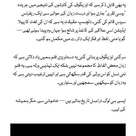
یہ بھی قابلِ ذکر ہے کہ اوزیگوف کی کاوشوں کے نتیجے میں جریدہ
“روسی تقریر” جاری ہوا اور درست زبان کے حوالے سے ایک ریفرنس
سروس قائم کی گئی۔ دلچسپ حقیقت یہ ہے کہ ان کی لغت کا پہلا
ایڈیشن اسی علاقے کے کاغذ پر شائع ہوا جہاں وہ پیدا ہوئے تھے —
گویا مٹی، لفظ اور فکر ایک دائرے میں مکمل ہو گئے۔
سرگئی اوزیگوف پر بنائی گئی یہ دستاویزی فلم ہمیں یاد دلاتی ہے کہ
زبان محض الفاظ کا مجموعہ نہیں بلکہ ایک تہذیبی ورثہ ہے۔ یہ فلم
نئی نسل کو اس ورثے کی قدر سکھاتی ہے اور انہیں ترغیب دیتی ہے کہ
وہ زبان کو سیکھیں، سمجھیں اور سنواریں۔
ایسے ہی لوگ دراصل تاریخ بناتے ہیں — خاموشی سے، مگر ہمیشہ
کے لیے۔