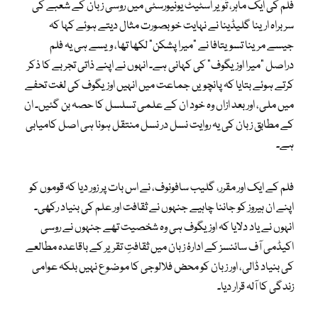
فلم کی ایک ماہر، تُوَیر اسٹیٹ یونیورسٹی میں روسی زبان کے شعبے کی
سربراہ ارینا گلیڈینا نے نہایت خوبصورت مثال دیتے ہوئے کہا کہ
جیسے مرینا تسویتافا نے “میرا پشکن” لکھا تھا، ویسے ہی یہ فلم
دراصل “میرا اوزیگوف” کی کہانی ہے۔ انہوں نے اپنے ذاتی تجربے کا ذکر
کرتے ہوئے بتایا کہ پانچویں جماعت میں انہیں اوزیگوف کی لغت تحفے
میں ملی، اور بعد ازاں وہ خود ان کے علمی تسلسل کا حصہ بن گئیں۔ ان
کے مطابق زبان کی یہ روایت نسل در نسل منتقل ہونا ہی اصل کامیابی
ہے۔
فلم کے ایک اور مقرر، گلیب سافونوف، نے اس بات پر زور دیا کہ قوموں کو
اپنے ان ہیروز کو جاننا چاہیے جنہوں نے ثقافت اور علم کی بنیاد رکھی۔
انہوں نے یاد دلایا کہ اوزیگوف ہی وہ شخصیت تھے جنہوں نے روسی
اکیڈمی آف سائنسز کے ادارۂ زبان میں ثقافتِ تقریر کے باقاعدہ مطالعے
کی بنیاد ڈالی، اور زبان کو محض فلالوجی کا موضوع نہیں بلکہ عوامی
زندگی کا آلہ قرار دیا۔