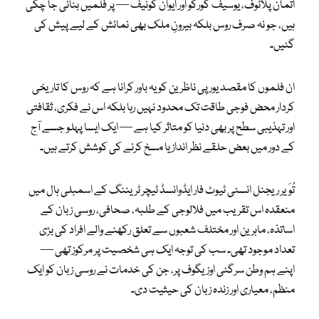
اَتَمان پلاٹوف، یوسیف گورکو اور ایوان کونیف — پر فلمیں بنائی جا چکی
ہیں، جو نہ صرف روس بلکہ بیرونِ ملک بھی نمائش کے لیے پیش کی
گئیں۔
ان فلموں کا مقصد یورپی ناظرین کو یہ باور کرانا ہے کہ روس کا تاریخی
کردار محض فوجی طاقت تک محدود نہیں رہا بلکہ اس نے فکری، ثقافتی
اور تہذیبی سطح پر بھی دنیا کو متاثر کیا ہے — ایک ایسا پہلو جسے آج
کے دور میں بعض حلقے نظر انداز یا مسخ کرنے کی کوشش کرتے ہیں۔
تُوَیر ریجنل انسٹی ٹیوٹ فار ایڈوانسڈ ٹیچر ٹریننگ کے اسمبلی ہال میں
منعقدہ اس تقریب میں فلالوجی کے طلبہ، صحافی، روسی زبان کے
اساتذہ، ماہرین اور مختلف شعبوں سے تعلق رکھنے والے افراد کی بڑی
تعداد موجود تھی۔ سب کی توجہ ایک ہی شخصیت پر مرکوز تھی —
اپنے ہم وطن سرگئی اوزیگوف پر، جن کی خدمات نے روسی زبان کو ایک
منظم، معیاری اور زندہ زبان کی حیثیت دی۔