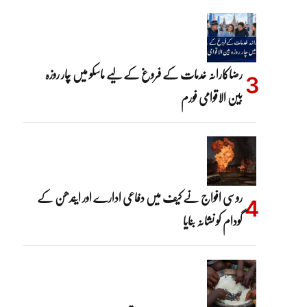
رضاکارانہ خدمات کے فروغ کے لیے ماسکو میں چار روزہ
بین الاقوامی فورم
روسی افواج نے کیف میں دفاعی ادارے اور ایندھن کے
گودام کو نشانہ بنایا