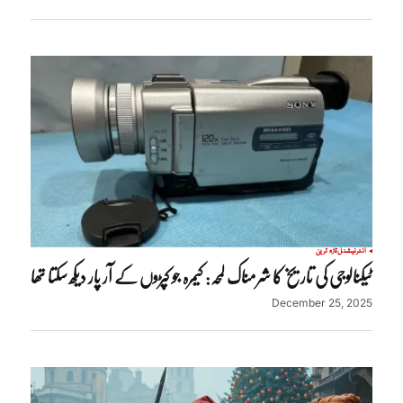
انٹرنیشنل
تازہ ترین
ٹیکنالوجی کی تاریخ کا شرمناک لمحہ: کیمرہ جو کپڑوں کے آر پار دیکھ سکتا تھا
December 25, 2025