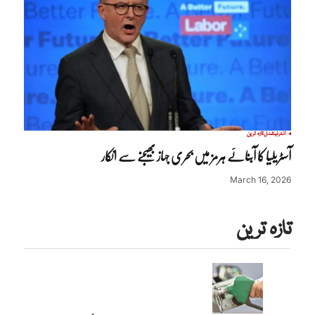
انٹرنیشنل
تازہ ترین
آسٹریلیا کا آبنائے ہرمز میں بحری جہاز بھیجنے سے انکار
March 16, 2026
تازہ ترین