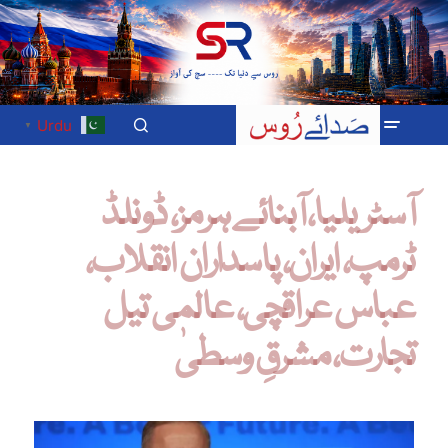
Urdu
▼
آسٹریلیا، آبنائے ہرمز، ڈونلڈ
ٹرمپ، ایران، پاسداران انقلاب،
عباس عراقچی، عالمی تیل
تجارت، مشرقِ وسطیٰ