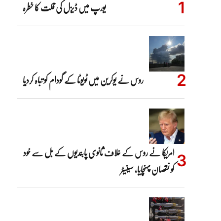
یورپ میں ڈیزل کی قلت کا خطرہ
روس نے یوکرین میں ٹویوٹا کے گودام کو تباہ کردیا
امریکا نے روس کے خلاف ثانوی پابندیوں کے بل سے خود
کو نقصان پہنچایا، سینیٹر