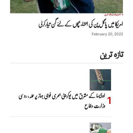
انٹرنیشنل
تازہ ترین
امریکا میں پاگل پن کی انتہا، بچوں کے لئے گن تیارکرلی
February 20, 2022
تازہ ترین
اوڈیسا کے مشرق میں یوکرینی بحری فوجی جہاز پر حملہ، روسی
وزارت دفاع