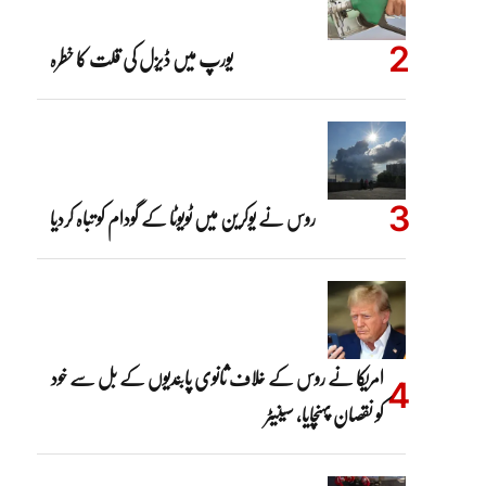
یورپ میں ڈیزل کی قلت کا خطرہ
روس نے یوکرین میں ٹویوٹا کے گودام کو تباہ کردیا
امریکا نے روس کے خلاف ثانوی پابندیوں کے بل سے خود
کو نقصان پہنچایا، سینیٹر