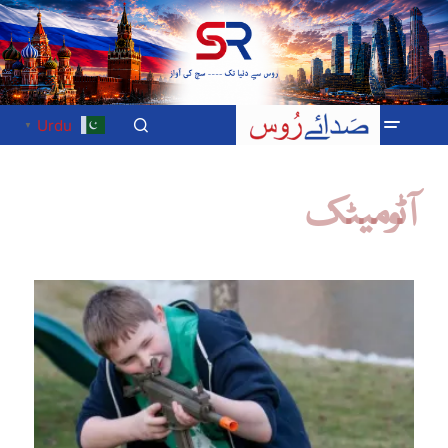
Urdu
▼
آٹومیٹک