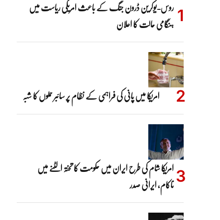
روس-یوکرین ڈرون جنگ کے باعث امریکی ریاست میں
ہنگامی حالت کا اعلان
امریکا میں پانی کی فراہمی کے نظام پر سائبر حملوں کا شبہ
امریکا شام کی طرح ایران میں حکومت کا تختہ الٹنے میں
ناکام، ایرانی صدر