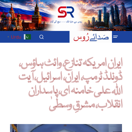
Urdu
▼
ایران امریکہ تنازع، وائٹ ہاؤس،
ڈونلڈ ٹرمپ، ایران، اسرائیل، آیت
اللہ علی خامنہ ای، پاسداران
انقلاب، مشرقِ وسطیٰ