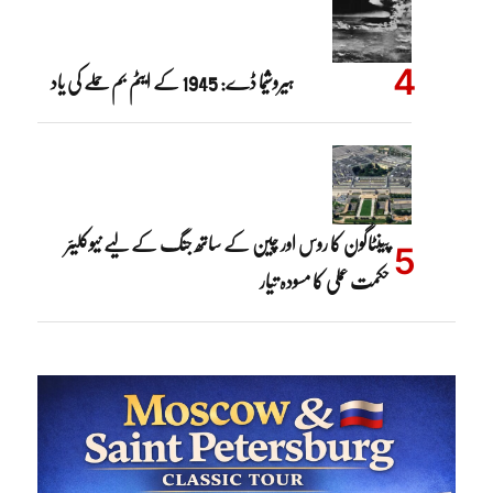
ہیروشیما ڈے: 1945 کے ایٹم بم حملے کی یاد
پینٹاگون کا روس اور چین کے ساتھ جنگ کے لیے نیوکلیئر
حکمت عملی کا مسودہ تیار