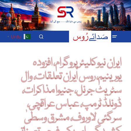
Urdu
▼
ایران نیوکلیئر پروگرام، افزودہ
یورینیم، روس ایران تعلقات، وال
سٹریٹ جرنل، جنیوا مذاکرات،
ڈونلڈ ٹرمپ، عباس عراقچی،
سرگئی لاوروف، مشرق وسطیٰ