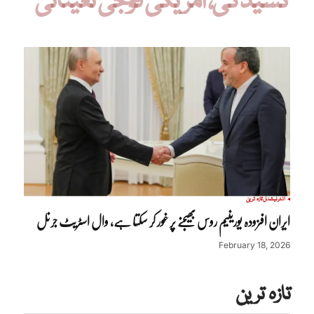
کشیدگی، امریکی فوجی تعیناتی
انٹرنیشنل
تازہ ترین
ایران افزودہ یورینیم روس بھیجنے پر غور کر سکتا ہے، وال اسٹریٹ جرنل
February 18, 2026
تازہ ترین