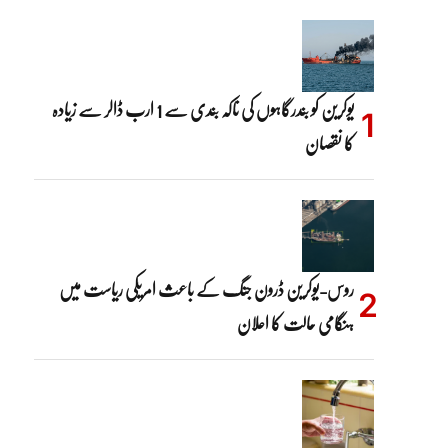
یوکرین کو بندرگاہوں کی ناکہ بندی سے 1 ارب ڈالر سے زیادہ
کا نقصان
روس-یوکرین ڈرون جنگ کے باعث امریکی ریاست میں
ہنگامی حالت کا اعلان