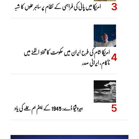
امریکا میں پانی کی فراہمی کے نظام پر سائبر حملوں کا شبہ
امریکا شام کی طرح ایران میں حکومت کا تختہ الٹنے میں
ناکام، ایرانی صدر
ہیروشیما ڈے: 1945 کے ایٹم بم حملے کی یاد