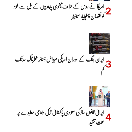
امریکا نے روس کے خلاف ثانوی پابندیوں کے بل سے خود
کو نقصان پہنچایا، سینیٹر
ایران جنگ کے دوران امریکی میزائل ذخائر خطرناک حد تک
کم
ایرانی قانون ساز کی سعودی پاکستانی ترکی دفاعی معاہدے پر
سخت تنقید