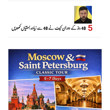
40 روز کے دوران کیف نے 40 سے زیادہ بستیاں کھودیں