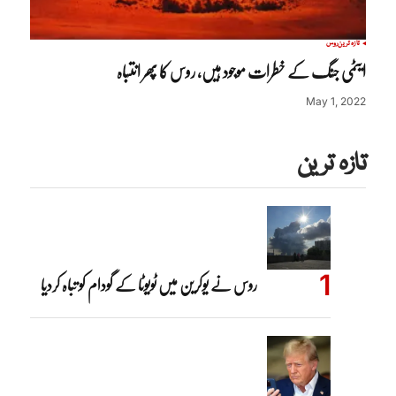
تازہ ترین
روس
ایٹمی جنگ کے خطرات موجود ہیں، روس کا پھر انتباہ
May 1, 2022
تازہ ترین
روس نے یوکرین میں ٹویوٹا کے گودام کو تباہ کردیا