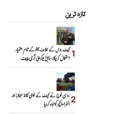
تازہ ترین
کیف روس کے خلاف نیٹو کے تمام ہتھیار
استعمال کرچکا، سابق یوکرینی آرمی چیف
روسی فوج نے کیف کے فوجی کمانڈ سینٹرز اور
انفراسٹرکچر کو تباہ کردیا