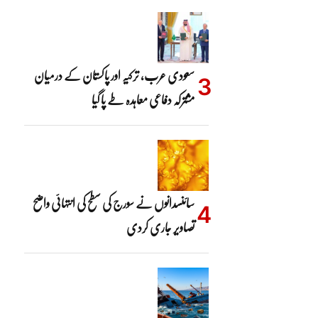
سعودی عرب، ترکیہ اور پاکستان کے درمیان
مشترکہ دفاعی معاہدہ طے پا گیا
سائنسدانوں نے سورج کی سطح کی انتہائی واضح
تصاویر جاری کردی