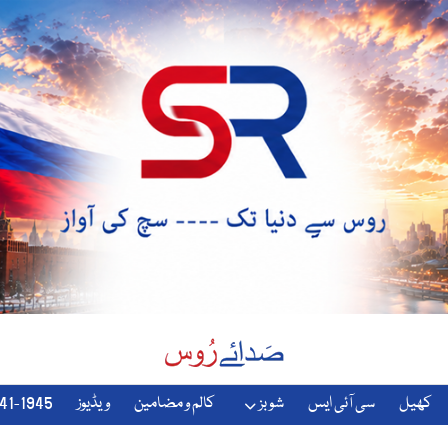
کھیل
سی آئی ایس
شوبز
کالم و مضامین
ویڈیوز
1941-1945-دوسری-جنگ