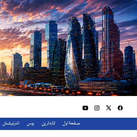
صفحۂ اول
تازہ ترین
روس
انٹرنیشنل