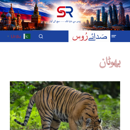
Urdu
▼
بھوٹان