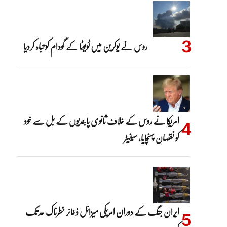
روس نے یوکرین میں ٹویوٹا کے گودام کو تباہ کردیا
امریکا نے روس کے خلاف ثانوی پابندیوں کے بل سے خود
کو نقصان پہنچایا، سینیٹر
ایران جنگ کے دوران امریکی میزائل ذخائر خطرناک حد تک