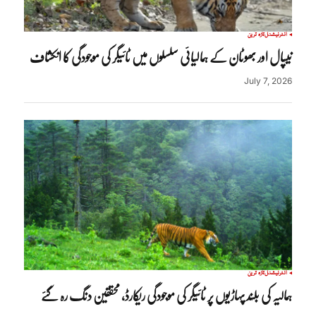
انٹرنیشنل
تازہ ترین
نیپال اور بھوٹان کے ہمالیائی سلسلوں میں ٹائیگر کی موجودگی کا انکشاف
July 7, 2026
انٹرنیشنل
تازہ ترین
ہمالیہ کی بلند پہاڑیوں پر ٹائیگر کی موجودگی ریکارڈ، محققین دنگ رہ گئے