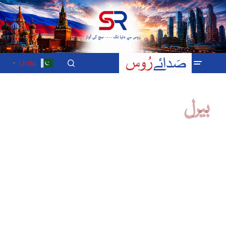
Urdu
▼
بیرل