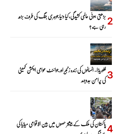
بڑھتی ہوئی عالمی کشیدگی، کیا دنیا جوہری جنگ کی طرف بڑھ
رہی ہے؟
فلوریڈا- انسانوں کی زندہ زنجیر اور جوائنٹ عوامی ایکشن کمیٹی
کی پرامن جدوجہد
پاکستان کی ملک کے بیشتر حصوں میں بین الاقوامی میڈیا کی
رپورٹنگ پر پابندی