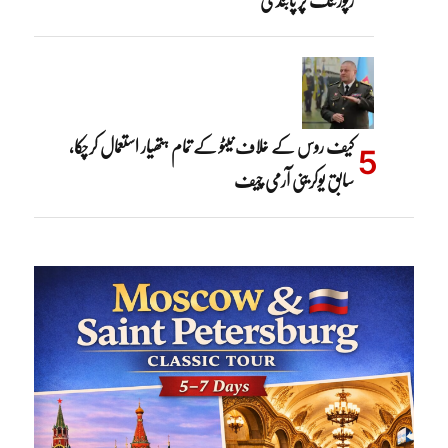
کیف روس کے خلاف نیٹو کے تمام ہتھیار استعمال کرچکا،
سابق یوکرینی آرمی چیف