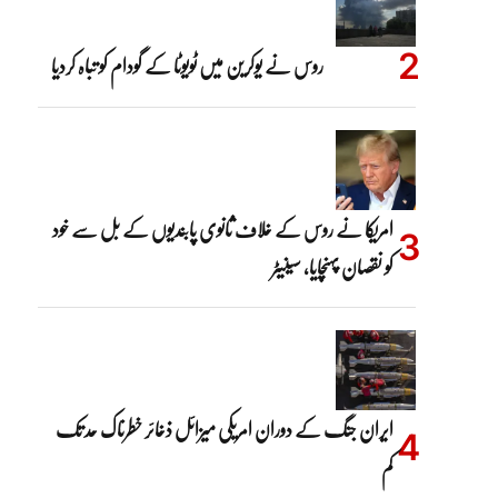
روس نے یوکرین میں ٹویوٹا کے گودام کو تباہ کردیا
امریکا نے روس کے خلاف ثانوی پابندیوں کے بل سے خود
کو نقصان پہنچایا، سینیٹر
ایران جنگ کے دوران امریکی میزائل ذخائر خطرناک حد تک
کم