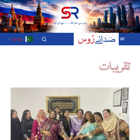
Urdu
▼
تقریبات