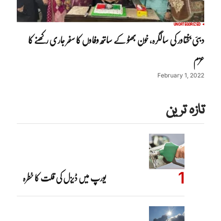
UNCATEGORIZED
دبئی بختاور کی سالگرہ، خون بھٹو کے ساتھ وفاوں کا سفر جاری رکھنے کا
عزم
February 1, 2022
تازہ ترین
یورپ میں ڈیزل کی قلت کا خطرہ