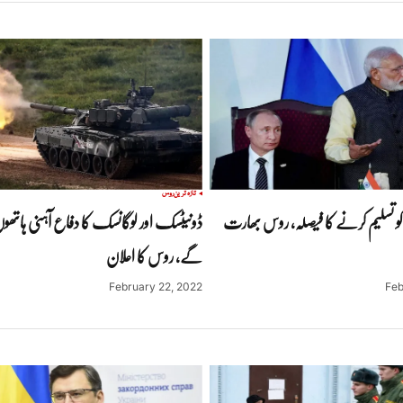
تازہ ترین
روس
 کو تسلیم کرنے کا فیصلہ، روس بھارت
ڈونیٹسک اور لوگانسک کا دفاع آہنی ہاتھ
گے، روس کا اعلان
February 22, 2022
Feb