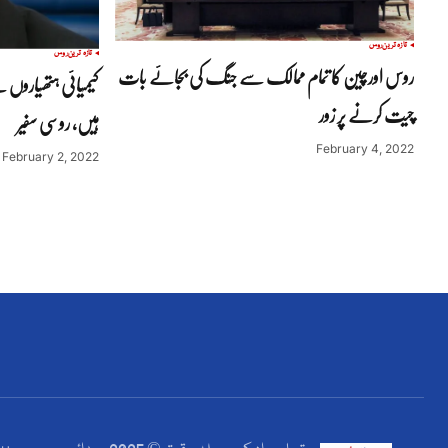
تازہ ترین
روس
تازہ ترین
روس
روس اورچین کا تمام ممالک سے جنگ کی بجائے بات
کیمیائی ہتھیاروں 
چیت کرنے پر زور
ہیں، روسی سفیر
February 4, 2022
February 2, 2022