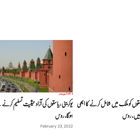
تازہ ترین
روس
یاستوں کو ملک میں شامل کرنے کا ابھی
یوکرینی ریاستوں کی آزاد حیثیت تسلیم کرن
یں، روس
ہوگا، روس
February 23, 2022