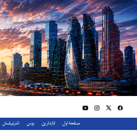
صفحۂ اول
تازہ ترین
روس
انٹرنیشنل