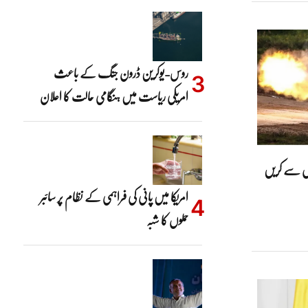
روس-یوکرین ڈرون جنگ کے باعث
امریکی ریاست میں ہنگامی حالت کا اعلان
وں سے کریں
امریکا میں پانی کی فراہمی کے نظام پر سائبر
حملوں کا شبہ