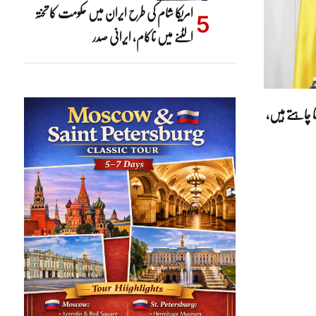
امریکا شام کی طرح ایران میں حکومت کا تختہ
الٹنے میں ناکام، ایرانی صدر
ات کرنا چاہتے ہیں،