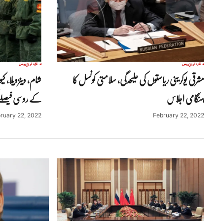
تازہ ترین
روس
تازہ ترین
روس
مشرقی یوکرینی ریاستوں کی علیحدگی، سلامتی کونسل کا
شام، وینزویلا، ک
ہنگامی اجلاس
کے روسی فیصلے
ruary 22, 2022
February 22, 2022