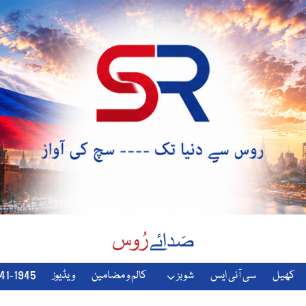
کھیل
سی آئی ایس
شوبز
کالم و مضامین
ویڈیوز
1941-1945-دوسری-جنگ