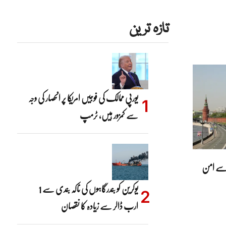
تازہ ترین
یورپی ممالک کی فوجیں امریکا پر انحصار کی وجہ
سے کمزور ہیں، ٹرمپ
ے سے امن
یوکرین کو بندرگاہوں کی ناکہ بندی سے 1
ارب ڈالر سے زیادہ کا نقصان