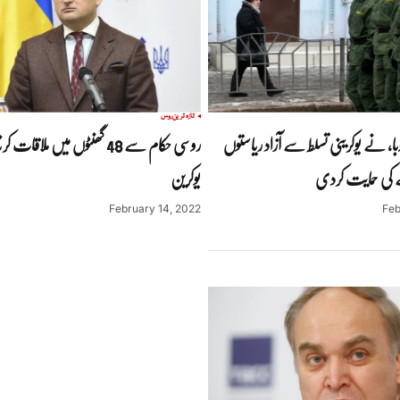
تازہ ترین
روس
یوبا، نے یوکرینی تسلط سے آزاد ریاستوں
روسی حکام سے 48 گھنٹوں میں ملاق
 کی حمایت کردی
یوکرین
February 14, 2022
Feb