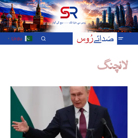
Urdu
▼
لانچنگ