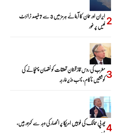
ایران اور عمان کا آبنائے ہرمز میں 3 سے 7 فیصد ٹرانزٹ
فیس پر غور
مغرب کی روس قازقستان تعلقات کو نقصان پہنچانے کی
کوششیں ناکام، نائب وزیرخارجہ
یورپی ممالک کی فوجیں امریکا پر انحصار کی وجہ سے کمزور ہیں،
ٹرمپ