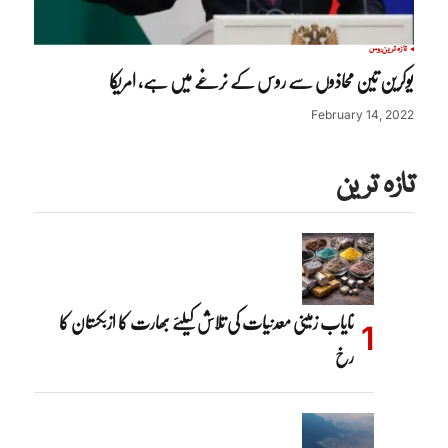
تازہ ترین
روس
یوکرین تین محاذوں سے روس کے نرغے میں ہے، امریکا
February 14, 2022
تازہ ترین
نایاب زمینی معدنیات کی تلاش کیلئے بھارت کا ازبکستان کا
رخ