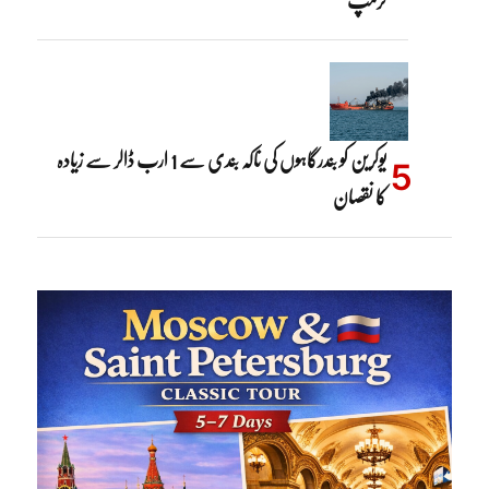
یوکرین کو بندرگاہوں کی ناکہ بندی سے 1 ارب ڈالر سے زیادہ
کا نقصان