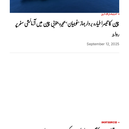
انٹرنیشنل
تازہ ترین
چین کا تیسرا طیارہ بردار جہاز ’فوجیان‘ بحیرہ جنوبی چین میں آزمائشی سفر پر
روانہ
September 12, 2025
UNCATEGORIZED