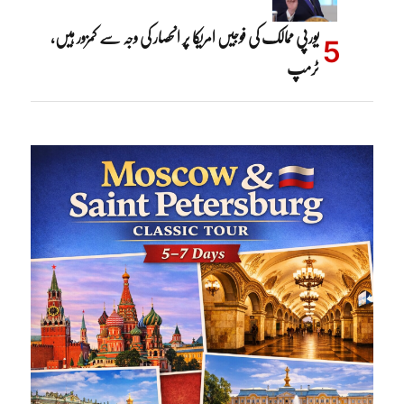
یورپی ممالک کی فوجیں امریکا پر انحصار کی وجہ سے کمزور ہیں،
ٹرمپ