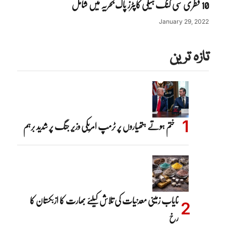
10 قطری سی کنگ ہیلی کاپٹرز پاک بحریہ میں شامل
January 29, 2022
تازہ ترین
ختم ہوتے ہتھیاروں پر ٹرمپ امریکی وزیر جنگ پر شدید برہم
نایاب زمینی معدنیات کی تلاش کیلئے بھارت کا ازبکستان کا
رخ