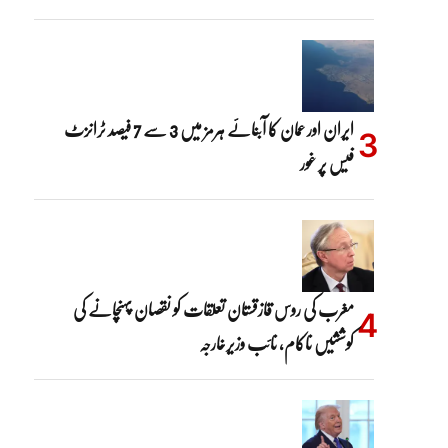
ایران اور عمان کا آبنائے ہرمز میں 3 سے 7 فیصد ٹرانزٹ
فیس پر غور
مغرب کی روس قازقستان تعلقات کو نقصان پہنچانے کی
کوششیں ناکام، نائب وزیرخارجہ