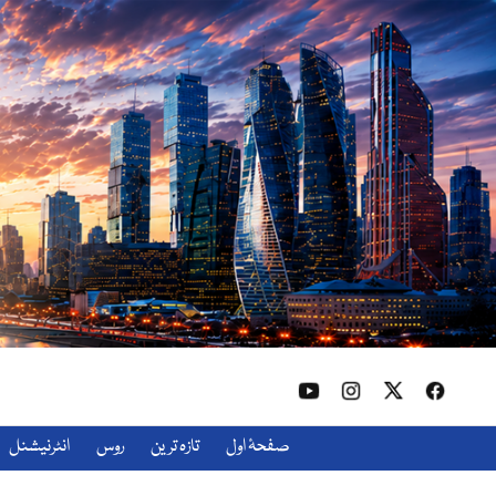
صفحۂ اول
تازہ ترین
روس
انٹرنیشنل