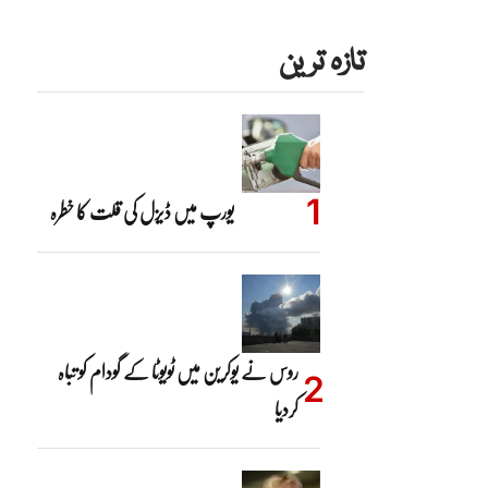
تازہ ترین
یورپ میں ڈیزل کی قلت کا خطرہ
روس نے یوکرین میں ٹویوٹا کے گودام کو تباہ
کردیا