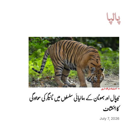
پالپا
انٹرنیشنل
تازہ ترین
نیپال اور بھوٹان کے ہمالیائی سلسلوں میں ٹائیگر کی موجودگی
کا انکشاف
July 7, 2026