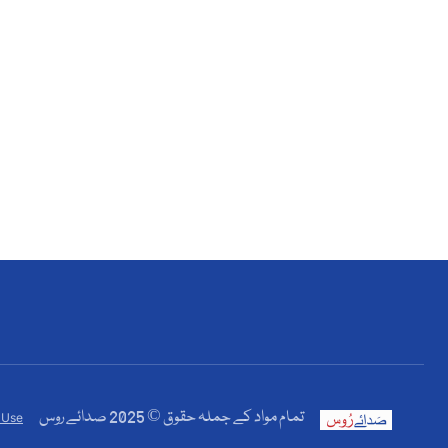
تمام مواد کے جملہ حقوق © 2025 صدائے روس
 Use