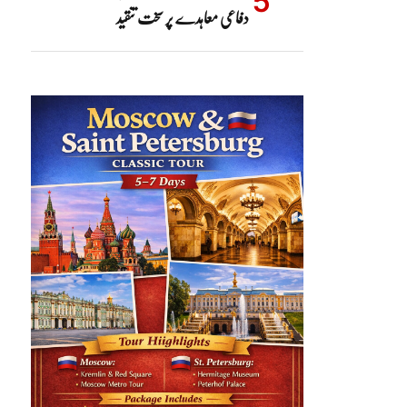
دفاعی معاہدے پر سخت تنقید