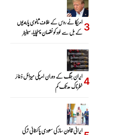
امریکا نے روس کے خلاف ثانوی پابندیوں
کے بل سے خود کو نقصان پہنچایا، سینیٹر
ایران جنگ کے دوران امریکی میزائل ذخائر
خطرناک حد تک کم
ایرانی قانون ساز کی سعودی پاکستانی ترکی