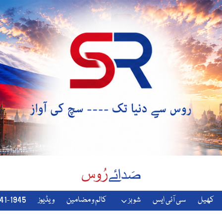
کھیل
سی آئی ایس
شوبز
کالم و مضامین
ویڈیوز
1941-1945-دوسری-جنگ