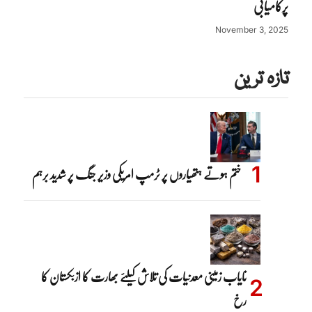
پرکامیابی
November 3, 2025
تازہ ترین
ختم ہوتے ہتھیاروں پر ٹرمپ امریکی وزیر جنگ پر شدید برہم
نایاب زمینی معدنیات کی تلاش کیلئے بھارت کا ازبکستان کا
رخ