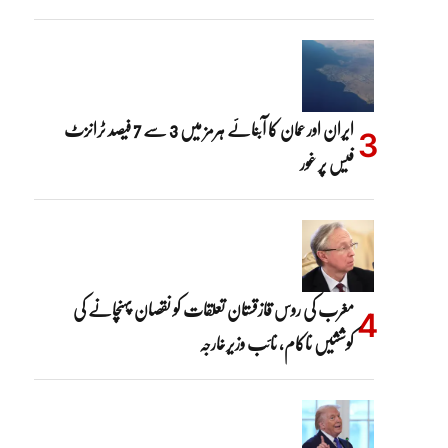
ایران اور عمان کا آبنائے ہرمز میں 3 سے 7 فیصد ٹرانزٹ
فیس پر غور
مغرب کی روس قازقستان تعلقات کو نقصان پہنچانے کی
کوششیں ناکام، نائب وزیرخارجہ