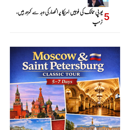
یورپی ممالک کی فوجیں امریکا پر انحصار کی وجہ سے کمزور ہیں،
ٹرمپ