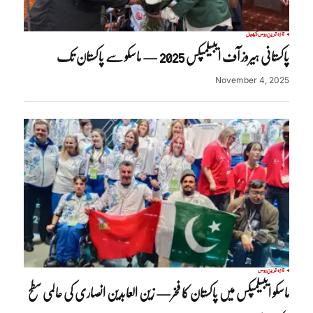
تازہ ترین
روس
کھیل
پاکستانی ہیروز آف ایبیلمپکس 2025 — ماسکو سے پاکستان تک
November 4, 2025
تازہ ترین
روس
ماسکو ایبیلمپکس میں پاکستان کا فخر— زین العابدین انصاری کی عالمی سطح