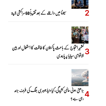
سیوٹا میں داخلے کے بعد تقریباً 60 مراکشی لاپتہ
کشمیر احتجاج کے باعث پاکستان کا طاقت کا استعمال اور بین
الاقوامی میڈیا پر پابندی
بڑھتی ہوئی عالمی کشیدگی، کیا دنیا جوہری جنگ کی طرف بڑھ
رہی ہے؟