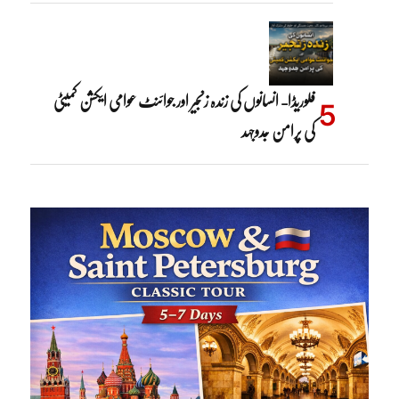
فلوریڈا- انسانوں کی زندہ زنجیر اور جوائنٹ عوامی ایکشن کمیٹی
کی پرامن جدوجہد