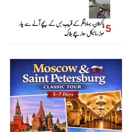
پاکستان: بہاولنگر کے قریب بس کے نیچے آنے سے چار
موٹرسائیکل سوار بچے ہلاک