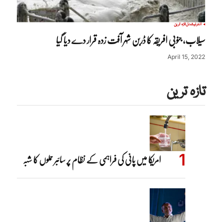
انٹرنیشنل
تازہ ترین
سیلاب، جنوبی افریقہ کا ڈربن شہر آفت زدہ قرار دے دیا گیا
April 15, 2022
تازہ ترین
امریکا میں پانی کی فراہمی کے نظام پر سائبر حملوں کا شبہ