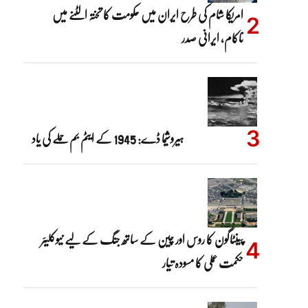
امریکا شام کی طرح ایران میں حکومت کا تختہ الٹنے میں
ناکام، ایرانی صدر
ہیروشیما ڈے: 1945 کے ایٹم بم حملے کی یاد
پینٹاگون کا روس اور چین کے ساتھ جنگ کے لیے نیوکلیئر
حکمت عملی کا مسودہ تیار