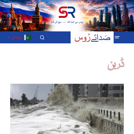
Urdu
▼
ڈربن