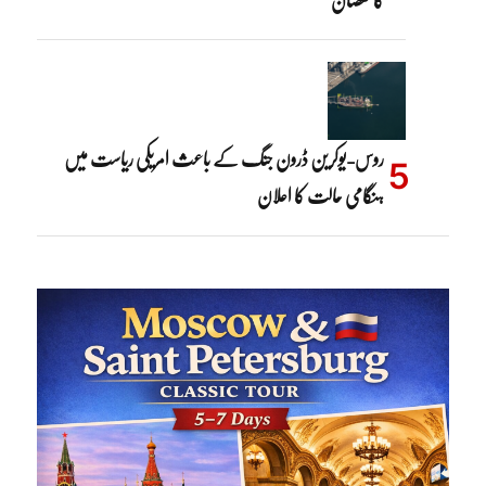
روس-یوکرین ڈرون جنگ کے باعث امریکی ریاست میں
ہنگامی حالت کا اعلان