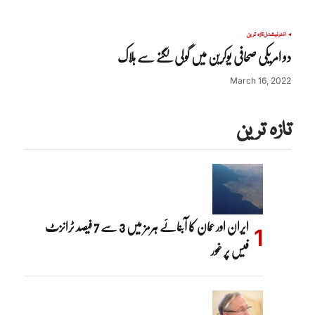
انٹرنیشنل
تازہ ترین
دو امریکی صحافی یوکرین میں گولی لگنے سے ہلاک
March 16, 2022
تازہ ترین
ایران اور عمان کا آبنائے ہرمز میں 3 سے 7 فیصد ٹرانزٹ
فیس پر غور