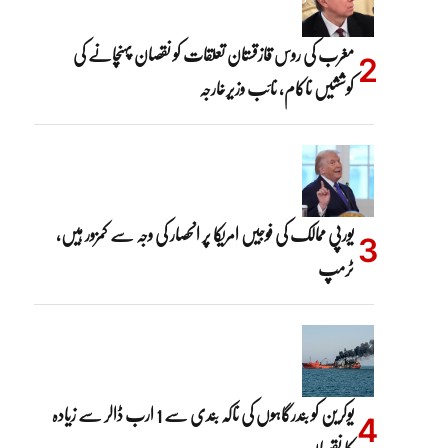
مغرب کی روس قازقستان تعلقات کو نقصان پہنچانے کی
کوششیں ناکام، نائب وزیرخارجہ
یورپی ممالک کی فوجیں امریکا پر انحصار کی وجہ سے کمزور ہیں،
ٹرمپ
یوکرین کو بندرگاہوں کی ناکہ بندی سے 1 ارب ڈالر سے زیادہ
کا نقصان