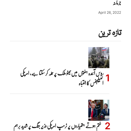
جرمانہ
April 26, 2022
تازہ ترین
روس آئندہ ہفتوں میں نیٹو ملک پر حملہ کر سکتا ہے، امریکی
انٹیلیجنس کا انتباہ
ختم ہوتے ہتھیاروں پر ٹرمپ امریکی وزیر جنگ پر شدید برہم