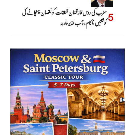
مغرب کی روس قازقستان تعلقات کو نقصان پہنچانے کی
کوششیں ناکام، نائب وزیرخارجہ