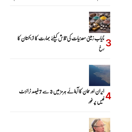
نایاب زمینی معدنیات کی تلاش کیلئے بھارت کا ازبکستان کا
رخ
ایران اور عمان کا آبنائے ہرمز میں 3 سے 7 فیصد ٹرانزٹ
فیس پر غور