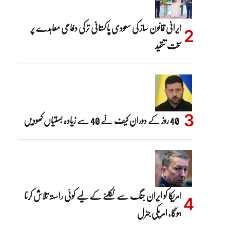
ایرانی قانون ساز کی سعودی پاکستانی ترکی دفاعی معاہدے پر
سخت تنقید
40 روز کے دوران کیف نے 40 سے زیادہ بستیاں کھودیں
امریکا کو ایران جنگ سے نکلنے کے لیے کوئی راستہ تلاش کرنا
ہوگا، امریکی جنرل