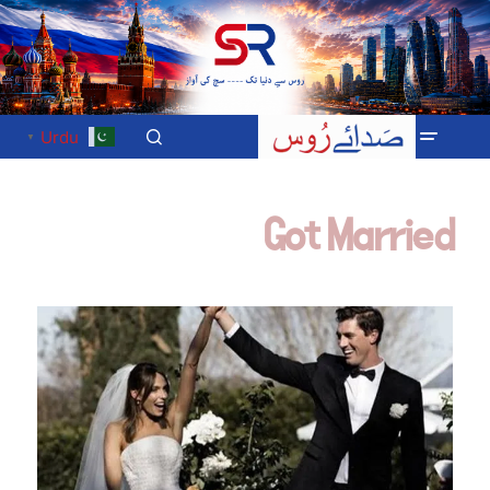
Urdu
▼
Got Married