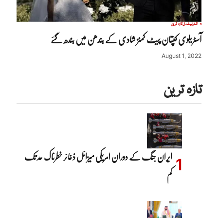
انٹرنیشنل
تازہ ترین
آسٹریلوی کپتان پیٹ کمنز شادی کے بندھن میں بندھ گئے
August 1, 2022
تازہ ترین
ایران جنگ کے دوران امریکی میزائل ذخائر خطرناک حد تک
کم