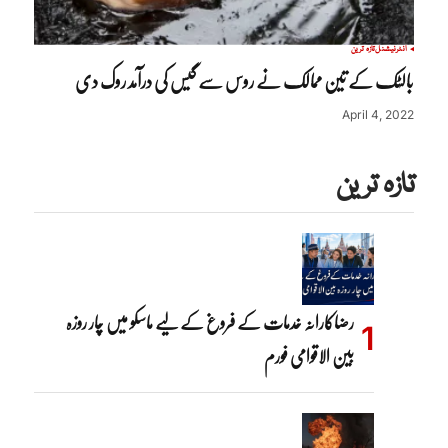
انٹرنیشنل
تازہ ترین
بالٹک کے تین ممالک نے روس سے گیس کی درآمد روک دی
April 4, 2022
تازہ ترین
رضاکارانہ خدمات کے فروغ کے لیے ماسکو میں چار روزہ
بین الاقوامی فورم