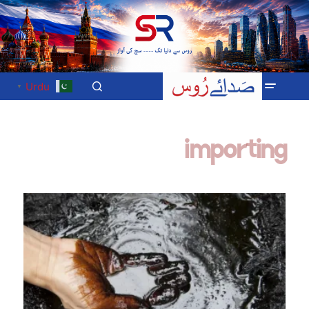
Urdu
▼
importing