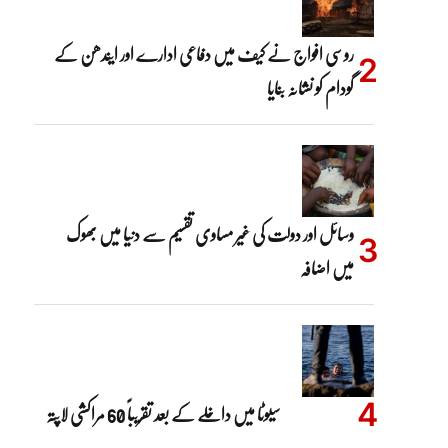
روسی افواج نے کیف میں دفاعی ادارے اور ایندھن کے
گودام کو نشانہ بنایا
وسائل اور دولت کی غیر مساوی تقسیم سے دنیا میں بھوک
میں اضافہ
سیوٹا میں داخلے کے بعد تقریباً 60 مراکشی لاپتہ