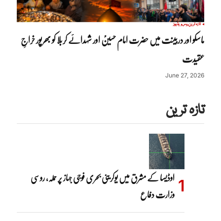
تازہ ترین
روس
ویڈیوز
ماسکو اور دربینت میں حضرت امام حسینؑ اور شہدائے کربلا کو بھرپور خراجِ
عقیدت
June 27, 2026
تازہ ترین
اوڈیسا کے مشرق میں یوکرینی بحری فوجی جہاز پر حملہ، روسی
وزارت دفاع