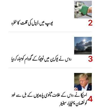
یورپ میں ڈیزل کی قلت کا خطرہ
روس نے یوکرین میں ٹویوٹا کے گودام کو تباہ کردیا
امریکا نے روس کے خلاف ثانوی پابندیوں کے بل سے خود
کو نقصان پہنچایا، سینیٹر