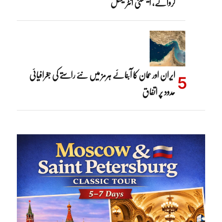
کروائے، ایمنسٹی انٹرنیشنل
ایران اور عمان کا آبنائے ہرمز میں نئے راستے کی جغرافیائی
حدود پر اتفاق