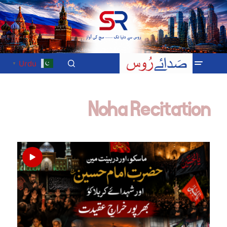
Urdu
▼
Noha Recitation