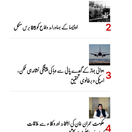
اوڈیسا کے بہادرانہ دفاع کو 85 برس مکمل
ہوائی جہاز کے گندے پانی سے وبا کی پیشگی نشاندہی ممکن،
امریکی و برطانوی تحقیق
حکومت عمران خان کی اہلِخانہ اور وکلاء سے ملاقات