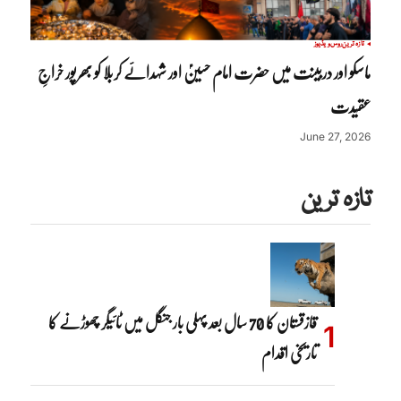
تازہ ترین
روس
ویڈیوز
ماسکو اور دربینت میں حضرت امام حسینؑ اور شہدائے کربلا کو بھرپور خراجِ
عقیدت
June 27, 2026
تازہ ترین
قازقستان کا 70 سال بعد پہلی بار جنگل میں ٹائیگر چھوڑنے کا
تاریخی اقدام