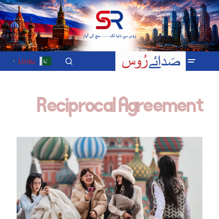
Urdu
▼
Reciprocal Agreement