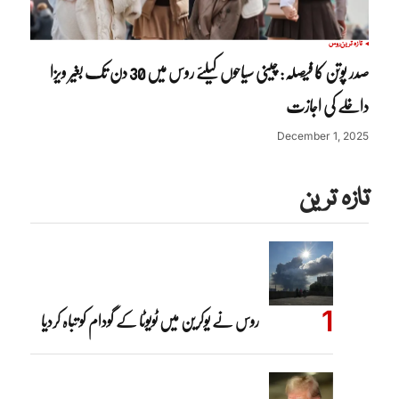
تازہ ترین
روس
صدر پوتن کا فیصلہ: چینی سیاحوں کیلئے روس میں 30 دن تک بغیر ویزا
داخلے کی اجازت
December 1, 2025
تازہ ترین
روس نے یوکرین میں ٹویوٹا کے گودام کو تباہ کردیا