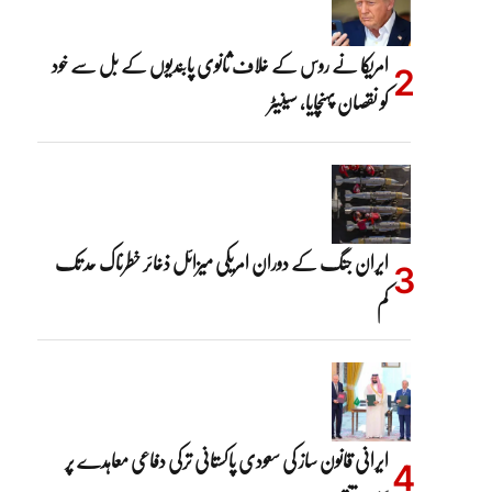
امریکا نے روس کے خلاف ثانوی پابندیوں کے بل سے خود
کو نقصان پہنچایا، سینیٹر
ایران جنگ کے دوران امریکی میزائل ذخائر خطرناک حد تک
کم
ایرانی قانون ساز کی سعودی پاکستانی ترکی دفاعی معاہدے پر