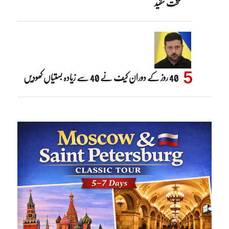
سخت تنقید
40 روز کے دوران کیف نے 40 سے زیادہ بستیاں کھودیں