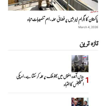
تازہ ترین
پاکستان کا بگرام ایئر بیس پر فضائی حملہ، اہم تنصیبات تباہ
March 4, 2026
تازہ ترین
روس آئندہ ہفتوں میں نیٹو ملک پر حملہ کر سکتا ہے، امریکی
انٹیلیجنس کا انتباہ