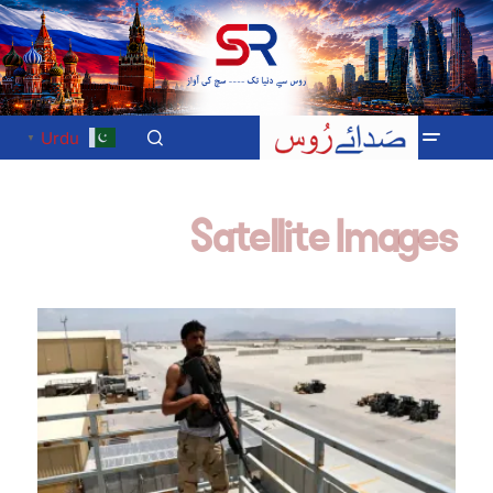
Urdu
▼
Satellite Images