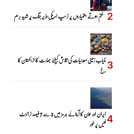
ختم ہوتے ہتھیاروں پر ٹرمپ امریکی وزیر جنگ پر شدید برہم
نایاب زمینی معدنیات کی تلاش کیلئے بھارت کا ازبکستان کا
رخ
ایران اور عمان کا آبنائے ہرمز میں 3 سے 7 فیصد ٹرانزٹ
فیس پر غور