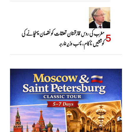
مغرب کی روس قازقستان تعلقات کو نقصان پہنچانے کی
کوششیں ناکام، نائب وزیرخارجہ