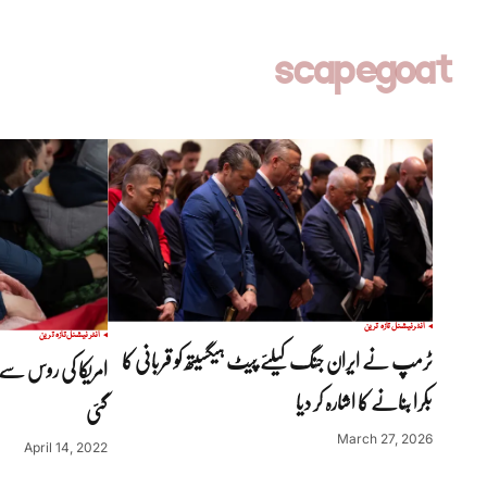
scapegoat
انٹرنیشنل
تازہ ترین
انٹرنیشنل
تازہ ترین
ٹرمپ نے ایران جنگ کیلئے پیٹ ہیگسیتھ کو قربانی کا
امریکا کی روس سے دش
بکرا بنانے کا اشارہ کر دیا
گئی
March 27, 2026
April 14, 2022