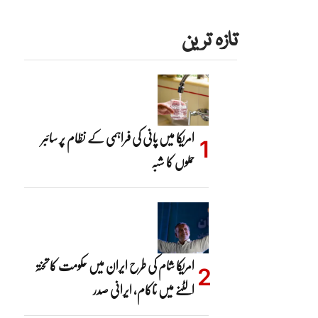
تازہ ترین
امریکا میں پانی کی فراہمی کے نظام پر سائبر
حملوں کا شبہ
امریکا شام کی طرح ایران میں حکومت کا تختہ
الٹنے میں ناکام، ایرانی صدر