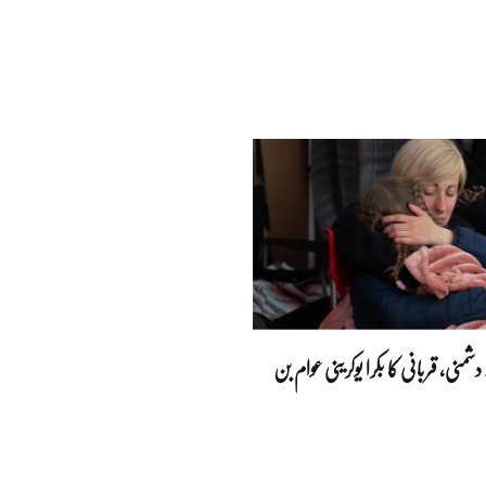
منی، قربانی کا بکرا یوکرینی عوام بن