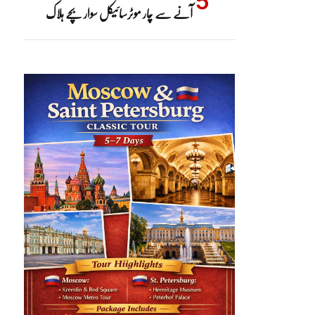
آنے سے چار موٹرسائیکل سوار بچے ہلاک