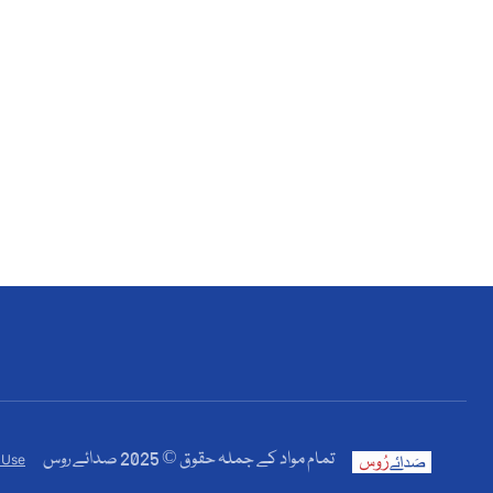
تمام مواد کے جملہ حقوق © 2025 صدائے روس
 Use