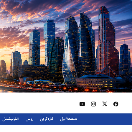
صفحۂ اول
تازہ ترین
روس
انٹرنیشنل