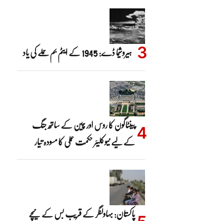
ہیروشیما ڈے: 1945 کے ایٹم بم حملے کی یاد
پینٹاگون کا روس اور چین کے ساتھ جنگ
کے لیے نیوکلیئر حکمت عملی کا مسودہ تیار
پاکستان: بہاولنگر کے قریب بس کے نیچے