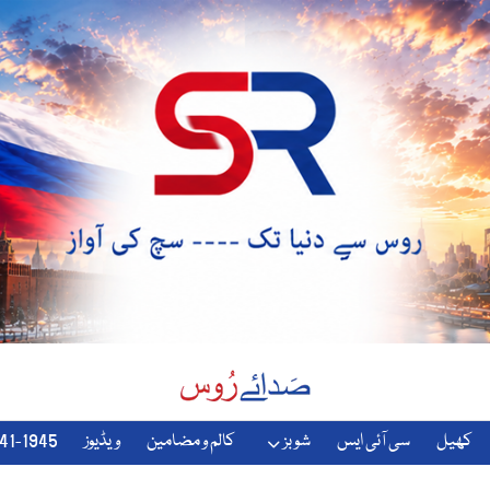
کھیل
سی آئی ایس
شوبز
کالم و مضامین
ویڈیوز
1941-1945-دوسری-جنگ