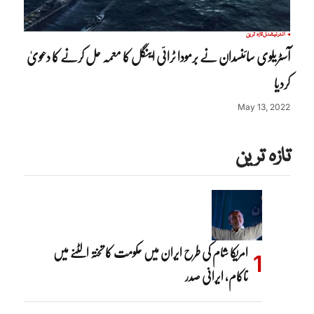
انٹرنیشنل
تازہ ترین
آسٹریلوی سائنسدان نے برمودا ٹرائی اینگل کا معمہ حل کرنے کا دعویٰ
کردیا
May 13, 2022
تازہ ترین
امریکا شام کی طرح ایران میں حکومت کا تختہ الٹنے میں
ناکام، ایرانی صدر