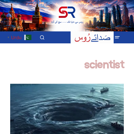
Urdu
▼
scientist