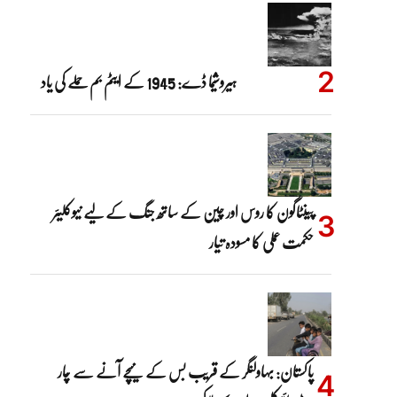
ہیروشیما ڈے: 1945 کے ایٹم بم حملے کی یاد
پینٹاگون کا روس اور چین کے ساتھ جنگ کے لیے نیوکلیئر
حکمت عملی کا مسودہ تیار
پاکستان: بہاولنگر کے قریب بس کے نیچے آنے سے چار