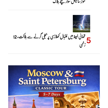
موٹرسائیکل سوار بچے ہلاک
تھائی لینڈ میں فٹبال کھلاڑی پر بجلی گرنے سے ہلاکت، 12
زخمی