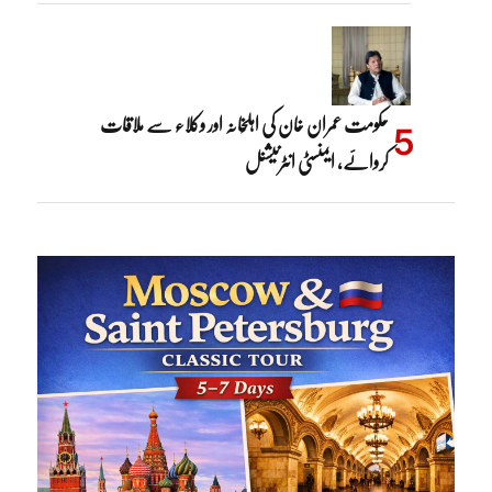
حکومت عمران خان کی اہلِخانہ اور وکلاء سے ملاقات
کروائے، ایمنسٹی انٹرنیشنل