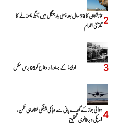
قازقستان کا 70 سال بعد پہلی بار جنگل میں ٹائیگر چھوڑنے کا
تاریخی اقدام
اوڈیسا کے بہادرانہ دفاع کو 85 برس مکمل
ہوائی جہاز کے گندے پانی سے وبا کی پیشگی نشاندہی ممکن،
امریکی و برطانوی تحقیق