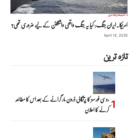
انٹرنیشنل
تازہ ترین
امریکا۔ایران جنگ: کیا یہ جنگ واقعی واشنگٹن کے لیے ضروری تھی؟
April 14, 2026
تازہ ترین
روسی فورسز کا پرتگالی ڈرون مار گرانے کے بعد اس کا مطالعہ
کرنے کا اعلان