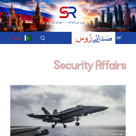
Urdu
▼
Security Affairs