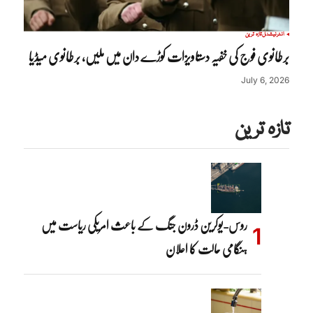
انٹرنیشنل
تازہ ترین
برطانوی فوج کی خفیہ دستاویزات کوڑے دان میں ملیں, برطانوی میڈیا
July 6, 2026
تازہ ترین
روس-یوکرین ڈرون جنگ کے باعث امریکی ریاست میں
ہنگامی حالت کا اعلان