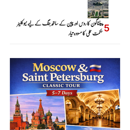
پینٹاگون کا روس اور چین کے ساتھ جنگ کے لیے نیوکلیئر
حکمت عملی کا مسودہ تیار