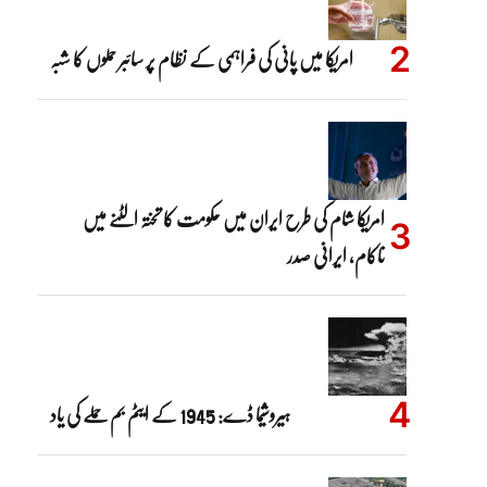
امریکا میں پانی کی فراہمی کے نظام پر سائبر حملوں کا شبہ
امریکا شام کی طرح ایران میں حکومت کا تختہ الٹنے میں
ناکام، ایرانی صدر
ہیروشیما ڈے: 1945 کے ایٹم بم حملے کی یاد