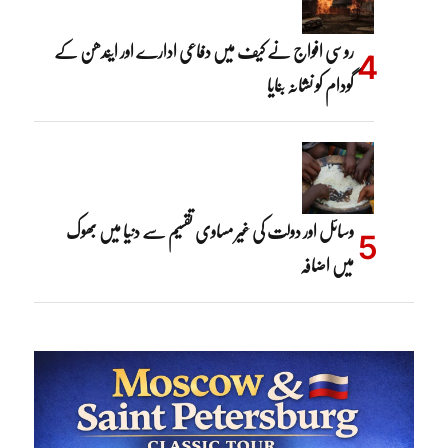
روسی افواج نے کیف میں دفاعی ادارے اور ایندھن کے
گودام کو نشانہ بنایا
وسائل اور دولت کی غیر مساوی تقسیم سے دنیا میں بھوک
میں اضافہ