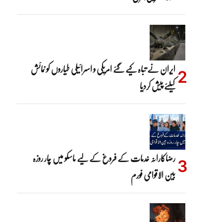
ایران نے تباہ کیے گئے امریکی و اسرائیلی طیاروں کو نمائش
کیلئے پیش کردیا
رضاکارانہ خدمات کے فروغ کے لیے ماسکو میں چار روزہ
بین الاقوامی فورم